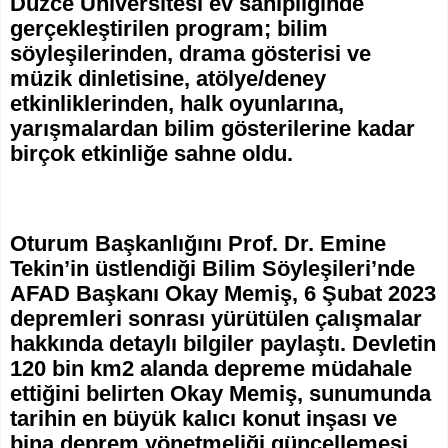
Düzce Üniversitesi ev sahipliğinde
gerçekleştirilen program; bilim
söyleşilerinden, drama gösterisi ve
müzik dinletisine, atölye/deney
etkinliklerinden, halk oyunlarına,
yarışmalardan bilim gösterilerine kadar
birçok etkinliğe sahne oldu.
Oturum Başkanlığını Prof. Dr. Emine
Tekin’in üstlendiği Bilim Söyleşileri’nde
AFAD Başkanı Okay Memiş, 6 Şubat 2023
depremleri sonrası yürütülen çalışmalar
hakkında detaylı bilgiler paylaştı. Devletin
120 bin km2 alanda depreme müdahale
ettiğini belirten Okay Memiş, sunumunda
tarihin en büyük kalıcı konut inşası ve
bina deprem yönetmeliği güncellemesi