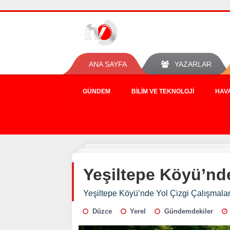
ANA SAYFA
YAZARLAR
GÜNDEM
BILIM VE TEKNOLOJI
HAV
Yeşiltepe Köyü’nd
Yeşiltepe Köyü’nde Yol Çizgi Çalışmala
Düzce
Yerel
Gündemdekiler