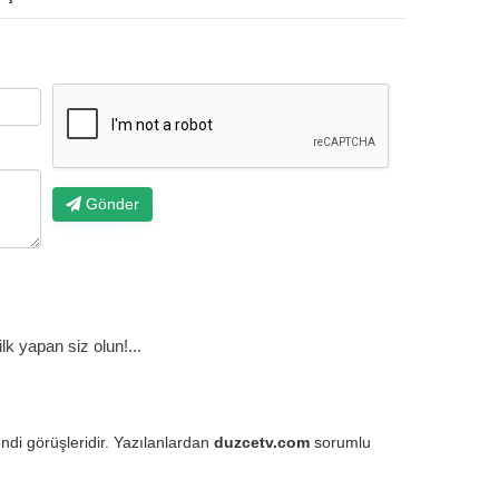
Gönder
k yapan siz olun!...
endi görüşleridir. Yazılanlardan
duzcetv.com
sorumlu