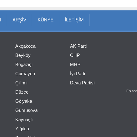
I
ARŞİV
KÜNYE
İLETİŞİM
Akçakoca
AK Parti
Beyköy
CHP
Boğaziçi
MHP
Cumayeri
İyi Parti
Çilimli
Deva Partisi
En son
Düzce
Gölyaka
Gümüşova
Kaynaşlı
Yığılca