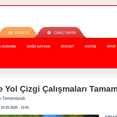
GAZETE
CANLI YAYIN
A DURUMU
DOĞA HAYVAN
SIYASET
ASAYIŞ
SPOR
e Yol Çizgi Çalışmaları Tama
rı Tamamlandı
10.05.2026 - 12:01