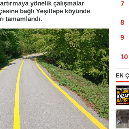
artırmaya yönelik çalışmalar
7
lçesine bağlı Yeşiltepe köyünde
arı tamamlandı.
8
9
10
EN 