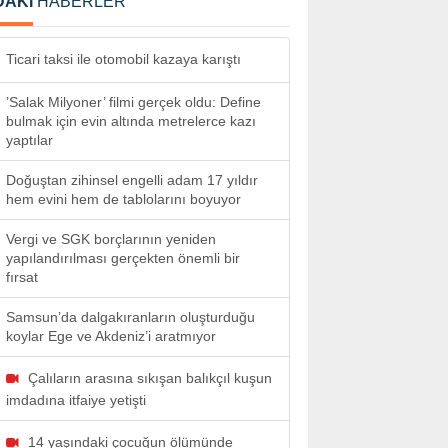
DAKİ
HABERLER
Ticari taksi ile otomobil kazaya karıştı
’Salak Milyoner’ filmi gerçek oldu: Define
bulmak için evin altında metrelerce kazı
yaptılar
Doğuştan zihinsel engelli adam 17 yıldır
hem evini hem de tablolarını boyuyor
Vergi ve SGK borçlarının yeniden
yapılandırılması gerçekten önemli bir
fırsat
Samsun’da dalgakıranların oluşturduğu
koylar Ege ve Akdeniz’i aratmıyor
Çalıların arasına sıkışan balıkçıl kuşun
imdadına itfaiye yetişti
14 yaşındaki çocuğun ölümünde