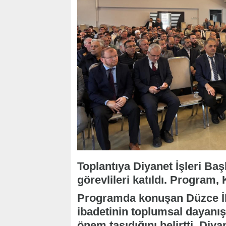
Toplantıya Diyanet İşleri Ba
görevlileri katıldı. Program, 
Programda konuşan Düzce İ
ibadetinin toplumsal dayan
önem taşıdığını belirtti. Diya