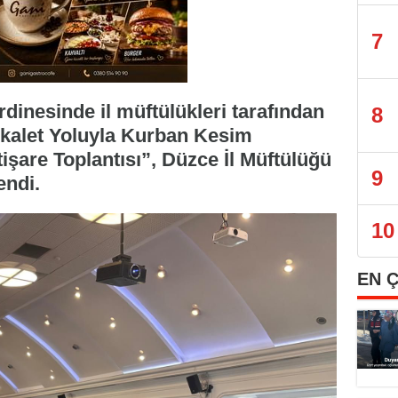
7
rdinesinde il müftülükleri tarafından
8
Vekalet Yoluyla Kurban Kesim
işare Toplantısı”, Düzce İl Müftülüğü
9
endi.
10
EN 