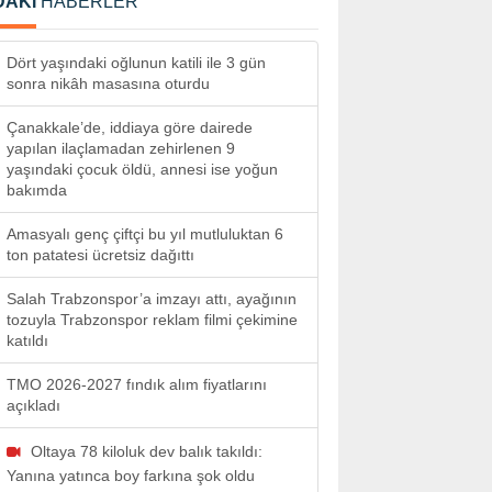
DAKİ
HABERLER
Dört yaşındaki oğlunun katili ile 3 gün
sonra nikâh masasına oturdu
Çanakkale’de, iddiaya göre dairede
yapılan ilaçlamadan zehirlenen 9
yaşındaki çocuk öldü, annesi ise yoğun
bakımda
Amasyalı genç çiftçi bu yıl mutluluktan 6
ton patatesi ücretsiz dağıttı
Salah Trabzonspor’a imzayı attı, ayağının
tozuyla Trabzonspor reklam filmi çekimine
katıldı
TMO 2026-2027 fındık alım fiyatlarını
açıkladı
Oltaya 78 kiloluk dev balık takıldı:
Yanına yatınca boy farkına şok oldu