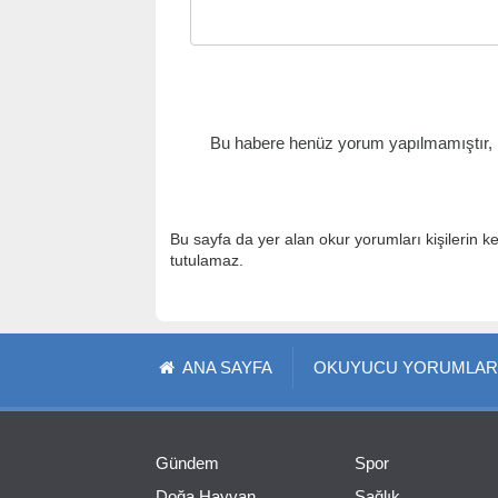
Bu habere henüz yorum yapılmamıştır, il
Bu sayfa da yer alan okur yorumları kişilerin k
tutulamaz.
ANA SAYFA
OKUYUCU YORUMLAR
Gündem
Spor
Doğa Hayvan
Sağlık