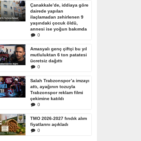
Çanakkale’de, iddiaya göre
dairede yapılan
ilaçlamadan zehirlenen 9
yaşındaki çocuk öldü,
annesi ise yoğun bakımda
0
Amasyalı genç çiftçi bu yıl
mutluluktan 6 ton patatesi
ücretsiz dağıttı
0
Salah Trabzonspor’a imzayı
attı, ayağının tozuyla
Trabzonspor reklam filmi
çekimine katıldı
0
TMO 2026-2027 fındık alım
fiyatlarını açıkladı
0