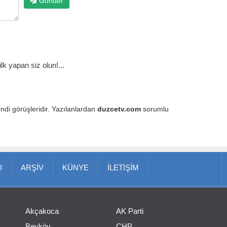
Gönder
k yapan siz olun!...
endi görüşleridir. Yazılanlardan
duzcetv.com
sorumlu
I
ARŞİV
KÜNYE
İLETİŞİM
Akçakoca
AK Parti
Beyköy
CHP