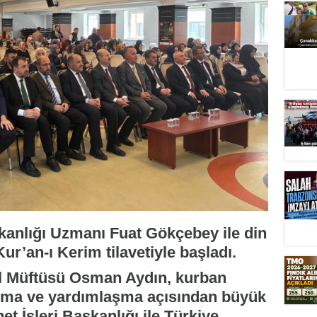
şkanlığı Uzmanı Fuat Gökçebey ile din
Kur’an-ı Kerim tilavetiyle başladı.
l Müftüsü Osman Aydın, kurban
ışma ve yardımlaşma açısından büyük
net İşleri Başkanlığı ile Türkiye