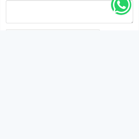
Gönder
Bu habere henüz yorum yapılmamıştır, ilk yapan siz
olun!...
Bu sayfa da yer alan okur yorumları kişilerin kendi
görüşleridir. Yazılanlardan
https://m.duzcetv.com
sorumlu
tutulamaz.