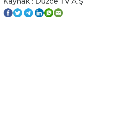
Kaynak : Düzce TV A.Ş