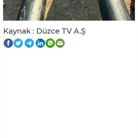
Kaynak : Düzce TV A.Ş