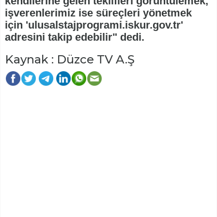
kendilerine gelen teklifleri görüntülemek,
işverenlerimiz ise süreçleri yönetmek
için 'ulusalstajprogrami.iskur.gov.tr'
adresini takip edebilir" dedi.
Kaynak : Düzce TV A.Ş