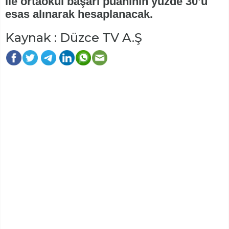
ile ortaokul başarı puanının yüzde 30’u
esas alınarak hesaplanacak.
Kaynak : Düzce TV A.Ş