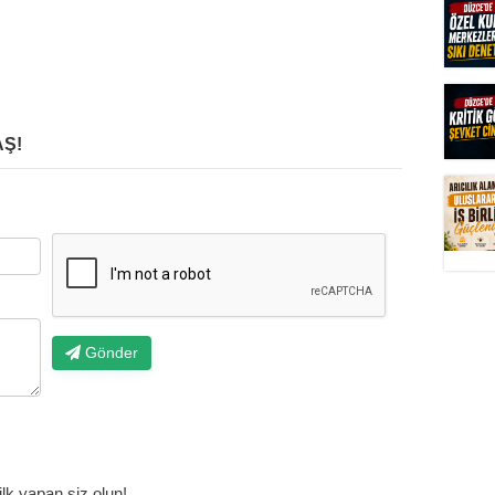
Ş!
Gönder
k yapan siz olun!...