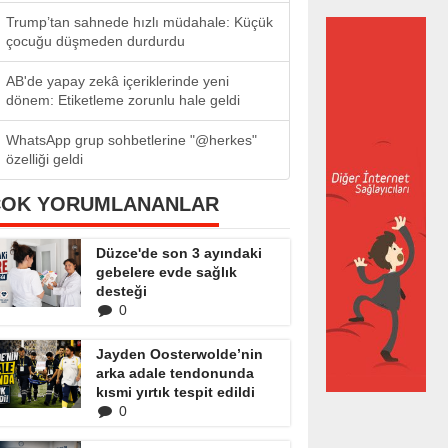
Trump’tan sahnede hızlı müdahale: Küçük
çocuğu düşmeden durdurdu
AB'de yapay zekâ içeriklerinde yeni
dönem: Etiketleme zorunlu hale geldi
WhatsApp grup sohbetlerine "@herkes"
özelliği geldi
ÇOK YORUMLANANLAR
Düzce'de son 3 ayındaki
gebelere evde sağlık
desteği
0
Jayden Oosterwolde’nin
arka adale tendonunda
kısmi yırtık tespit edildi
0