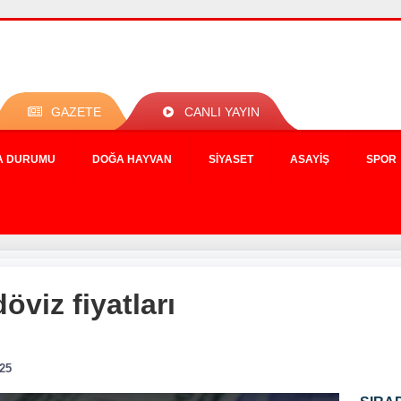
GAZETE
CANLI YAYIN
A DURUMU
DOĞA HAYVAN
SIYASET
ASAYIŞ
SPOR
öviz fiyatları
:25