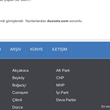
endi görüşleridir. Yazılanlardan
duzcetv.com
sorumlu
I
ARŞİV
KÜNYE
İLETİŞİM
Akçakoca
AK Parti
Beyköy
CHP
Boğaziçi
MHP
Cumayeri
İyi Parti
Çilimli
Deva Partisi
En son
Düzce