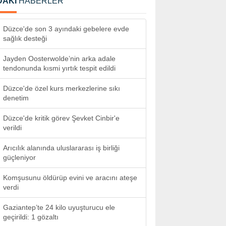
DAKİ
HABERLER
Düzce'de son 3 ayındaki gebelere evde
sağlık desteği
Jayden Oosterwolde’nin arka adale
tendonunda kısmi yırtık tespit edildi
Düzce'de özel kurs merkezlerine sıkı
denetim
Düzce'de kritik görev Şevket Cinbir'e
verildi
Arıcılık alanında uluslararası iş birliği
güçleniyor
Komşusunu öldürüp evini ve aracını ateşe
verdi
Gaziantep’te 24 kilo uyuşturucu ele
geçirildi: 1 gözaltı