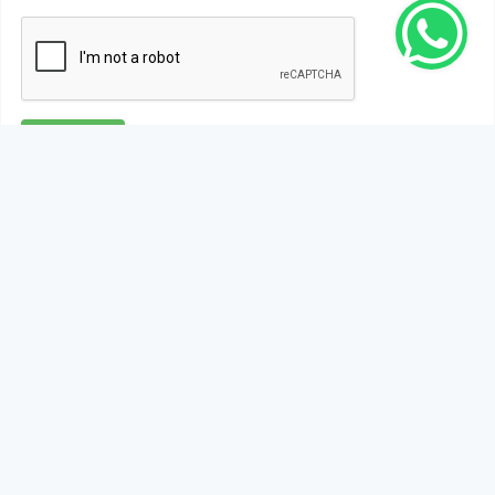
Gönder
Bu habere henüz yorum yapılmamıştır, ilk yapan siz
olun!...
Bu sayfa da yer alan okur yorumları kişilerin kendi
görüşleridir. Yazılanlardan
https://m.duzcetv.com
sorumlu
tutulamaz.
YUKARI ÇIK