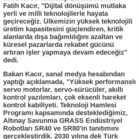
Fatih Kacır, "Dijital dönüşümü mutlaka
yerli ve milli teknolojilerle hayata
geçireceğiz. Ülkemizin yüksek teknolojili
üretim kapasitesini güçlendiren, kritik
alanlarda dışa bağımlılığını azaltan ve
küresel pazarlarda rekabet gücünü
artıran işler yapmaya devam edeceğiz"
dedi.
Bakan Kacır, sanal medya hesabından
yaptığı açıklamada, "Yüksek performanslı
servo motorlar, servo-sürücüler, akıllı
kontrol yazılımları, çok eksenli hareket
kontrol kabiliyeti. Teknoloji Hamlesi
Programı kapsamında desteklediğimiz,
Altınay Savunma GRASS Endüstriyel
Robotları SR40 ve SR80'in tanıtımını
gerçekleştirdik. 2030 yılına dek Türk