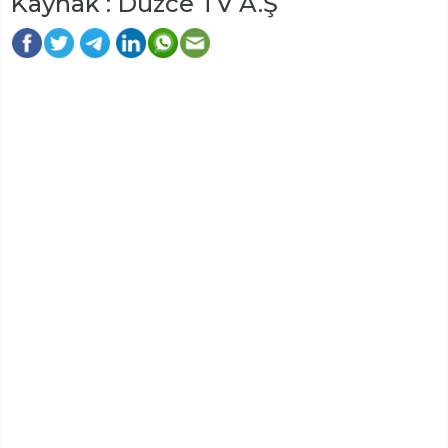
Kaynak : Düzce TV A.Ş