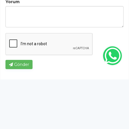
Yorum
Gönder
Bu habere henüz yorum yapılmamıştır, ilk yapan siz
olun!...
Bu sayfa da yer alan okur yorumları kişilerin kendi
görüşleridir. Yazılanlardan
https://m.duzcetv.com
sorumlu