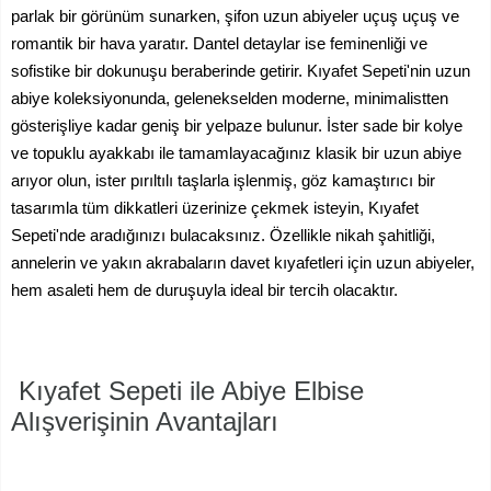
parlak bir görünüm sunarken, şifon uzun abiyeler uçuş uçuş ve
romantik bir hava yaratır. Dantel detaylar ise feminenliği ve
sofistike bir dokunuşu beraberinde getirir. Kıyafet Sepeti'nin uzun
abiye koleksiyonunda, gelenekselden moderne, minimalistten
gösterişliye kadar geniş bir yelpaze bulunur. İster sade bir kolye
ve topuklu ayakkabı ile tamamlayacağınız klasik bir uzun abiye
arıyor olun, ister pırıltılı taşlarla işlenmiş, göz kamaştırıcı bir
tasarımla tüm dikkatleri üzerinize çekmek isteyin, Kıyafet
Sepeti'nde aradığınızı bulacaksınız. Özellikle nikah şahitliği,
annelerin ve yakın akrabaların davet kıyafetleri için uzun abiyeler,
hem asaleti hem de duruşuyla ideal bir tercih olacaktır.
Kıyafet Sepeti ile Abiye Elbise
Alışverişinin Avantajları