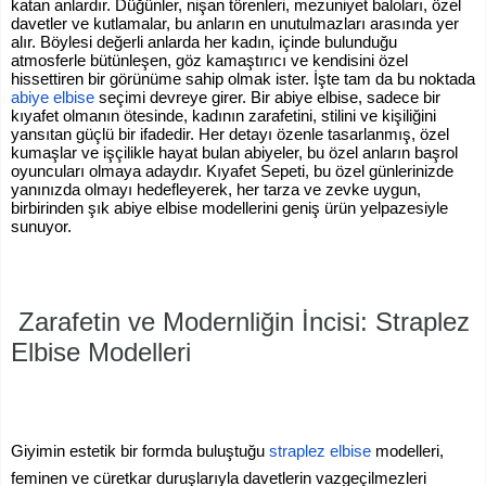
katan anlardır. Düğünler, nişan törenleri, mezuniyet baloları, özel
davetler ve kutlamalar, bu anların en unutulmazları arasında yer
alır. Böylesi değerli anlarda her kadın, içinde bulunduğu
atmosferle bütünleşen, göz kamaştırıcı ve kendisini özel
hissettiren bir görünüme sahip olmak ister. İşte tam da bu noktada
abiye elbise
seçimi devreye girer. Bir abiye elbise, sadece bir
kıyafet olmanın ötesinde, kadının zarafetini, stilini ve kişiliğini
yansıtan güçlü bir ifadedir. Her detayı özenle tasarlanmış, özel
kumaşlar ve işçilikle hayat bulan abiyeler, bu özel anların başrol
oyuncuları olmaya adaydır. Kıyafet Sepeti, bu özel günlerinizde
yanınızda olmayı hedefleyerek, her tarza ve zevke uygun,
birbirinden şık abiye elbise modellerini geniş ürün yelpazesiyle
sunuyor.
Zarafetin ve Modernliğin İncisi: Straplez
Elbise Modelleri
Giyimin estetik bir formda buluştuğu
straplez elbise
modelleri,
feminen ve cüretkar duruşlarıyla davetlerin vazgeçilmezleri