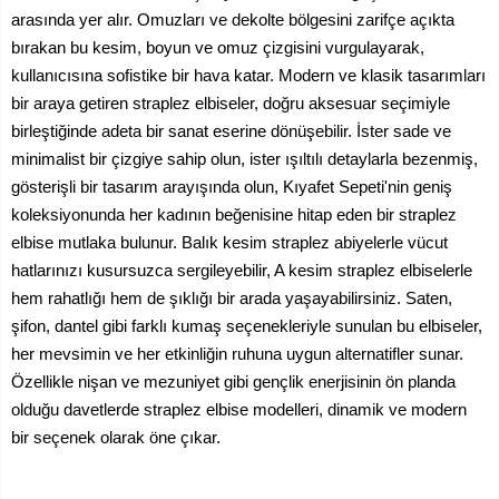
arasında yer alır. Omuzları ve dekolte bölgesini zarifçe açıkta
bırakan bu kesim, boyun ve omuz çizgisini vurgulayarak,
kullanıcısına sofistike bir hava katar. Modern ve klasik tasarımları
bir araya getiren straplez elbiseler, doğru aksesuar seçimiyle
birleştiğinde adeta bir sanat eserine dönüşebilir. İster sade ve
minimalist bir çizgiye sahip olun, ister ışıltılı detaylarla bezenmiş,
gösterişli bir tasarım arayışında olun, Kıyafet Sepeti'nin geniş
koleksiyonunda her kadının beğenisine hitap eden bir straplez
elbise mutlaka bulunur. Balık kesim straplez abiyelerle vücut
hatlarınızı kusursuzca sergileyebilir, A kesim straplez elbiselerle
hem rahatlığı hem de şıklığı bir arada yaşayabilirsiniz. Saten,
şifon, dantel gibi farklı kumaş seçenekleriyle sunulan bu elbiseler,
her mevsimin ve her etkinliğin ruhuna uygun alternatifler sunar.
Özellikle nişan ve mezuniyet gibi gençlik enerjisinin ön planda
olduğu davetlerde straplez elbise modelleri, dinamik ve modern
bir seçenek olarak öne çıkar.