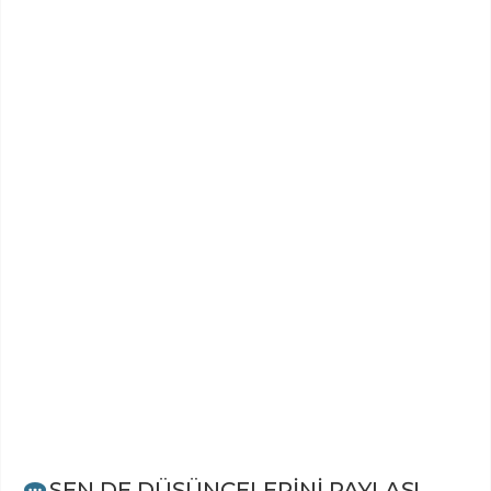
SEN DE DÜŞÜNCELERİNİ PAYLAŞ!