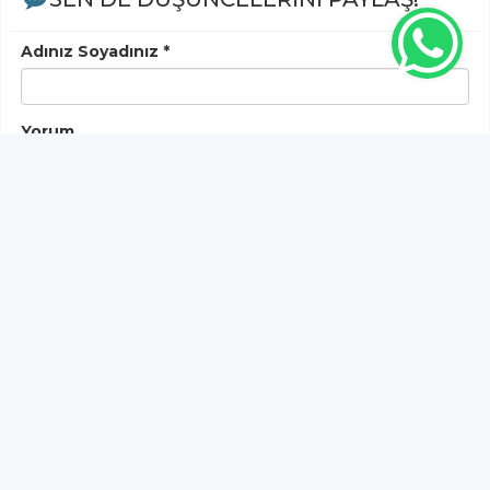
Adınız Soyadınız *
Yorum
Gönder
Bu habere henüz yorum yapılmamıştır, ilk yapan siz
olun!...