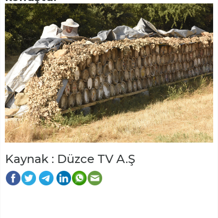
Kaynak : Düzce TV A.Ş