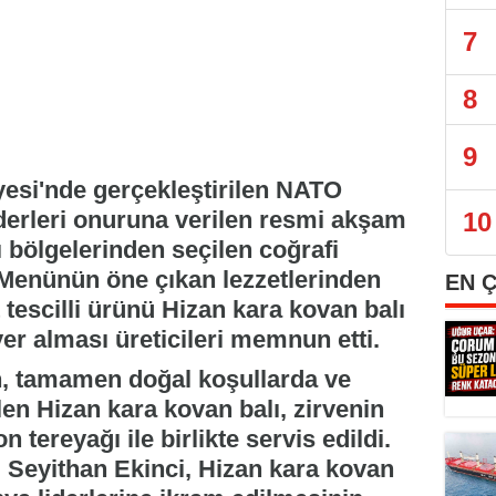
7
8
9
i'nde gerçekleştirilen NATO
derleri onuruna verilen resmi akşam
10
ı bölgelerinden seçilen coğrafi
. Menünün öne çıkan lezzetlerinden
EN 
et tescilli ürünü Hizan kara kovan balı
er alması üreticileri memnun etti.
n, tamamen doğal koşullarda ve
len Hizan kara kovan balı, zirvenin
ereyağı ile birlikte servis edildi.
ı Seyithan Ekinci, Hizan kara kovan