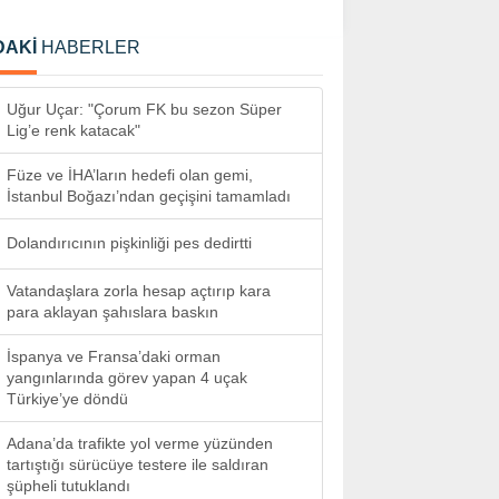
DAKİ
HABERLER
Uğur Uçar: "Çorum FK bu sezon Süper
Lig’e renk katacak"
Füze ve İHA’ların hedefi olan gemi,
İstanbul Boğazı’ndan geçişini tamamladı
Dolandırıcının pişkinliği pes dedirtti
Vatandaşlara zorla hesap açtırıp kara
para aklayan şahıslara baskın
İspanya ve Fransa’daki orman
yangınlarında görev yapan 4 uçak
Türkiye’ye döndü
Adana’da trafikte yol verme yüzünden
tartıştığı sürücüye testere ile saldıran
şüpheli tutuklandı