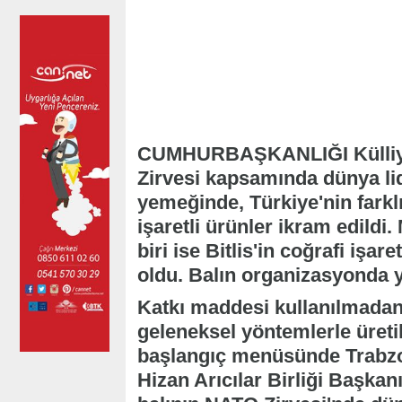
CUMHURBAŞKANLIĞI Külliyes
Zirvesi kapsamında dünya li
yemeğinde, Türkiye'nin farkl
işaretli ürünler ikram edildi
biri ise Bitlis'in coğrafi işar
oldu. Balın organizasyonda y
Katkı maddesi kullanılmada
geleneksel yöntemlerle üreti
başlangıç menüsünde Trabzon t
Hizan Arıcılar Birliği Başkan