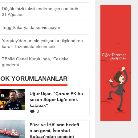
Düşük faizli taksitlendirme için son tarih
31 Ağustos
Togg Sakarya’da servis açıyor:
Yargıtay’dan primle çalışanları ilgilendiren
karar: Tazminata eklenecek
TBMM Genel Kurulu'nda, 'Fezleke'
gündemi
ÇOK YORUMLANANLAR
Uğur Uçar: "Çorum FK bu
sezon Süper Lig’e renk
katacak"
0
Füze ve İHA’ların hedefi
olan gemi, İstanbul
Boğazı’ndan geçişini