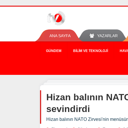
ANA SAYFA
YAZARLAR
GÜNDEM
BILIM VE TEKNOLOJI
HAV
Hizan balının NATO
sevindirdi
Hizan balının NATO Zirvesi'nin menüsünd