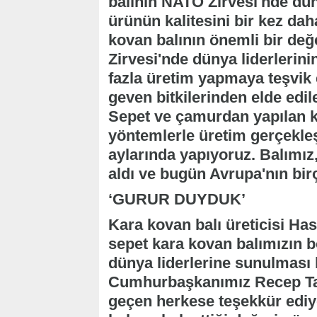
balının NATO Zirvesi'nde dün
ürünün kalitesini bir kez da
kovan balının önemli bir değ
Zirvesi'nde dünya liderlerini
fazla üretim yapmaya teşvik 
geven bitkilerinden elde edil
Sepet ve çamurdan yapılan k
yöntemlerle üretim gerçekleş
aylarında yapıyoruz. Balımız
aldı ve bugün Avrupa'nın birç
‘GURUR DUYDUK’
Kara kovan balı üreticisi Ha
sepet kara kovan balımızın 
dünya liderlerine sunulması b
Cumhurbaşkanımız Recep Ta
geçen herkese teşekkür ediyo