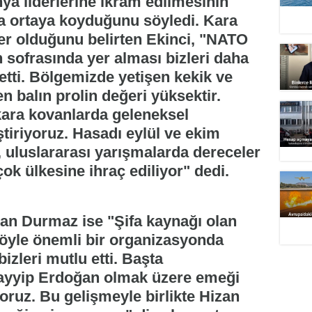
ya liderlerine ikram edilmesinin
ha ortaya koyduğunu söyledi. Kara
er olduğunu belirten Ekinci, "NATO
n sofrasında yer alması bizleri daha
etti. Bölgemizde yetişen kekik ve
en balın prolin değeri yüksektir.
ara kovanlarda geleneksel
tiriyoruz. Hasadı eylül ve ekim
, uluslararası yarışmalarda dereceler
ok ülkesine ihraç ediliyor" dedi.
san Durmaz ise "Şifa kaynağı olan
böyle önemli bir organizasyonda
izleri mutlu etti. Başta
yyip Erdoğan olmak üzere emeği
ruz. Bu gelişmeyle birlikte Hizan