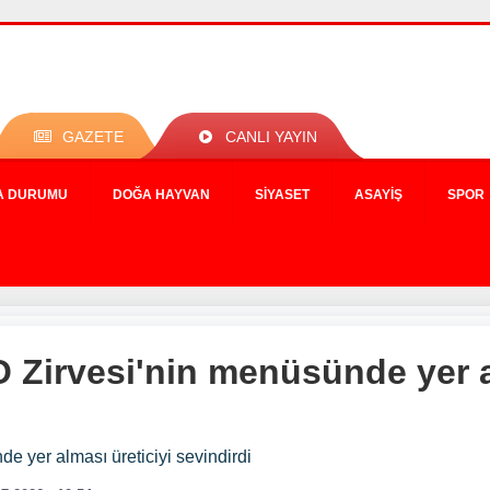
GAZETE
CANLI YAYIN
A DURUMU
DOĞA HAYVAN
SIYASET
ASAYIŞ
SPOR
 Zirvesi'nin menüsünde yer a
e yer alması üreticiyi sevindirdi