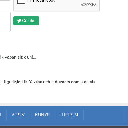
Gönder
k yapan siz olun!...
endi görüşleridir. Yazılanlardan
duzcetv.com
sorumlu
I
ARŞİV
KÜNYE
İLETİŞİM