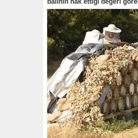
balının hak ettiği değeri gör