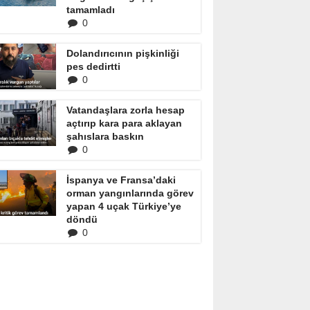
tamamladı
0
Dolandırıcının pişkinliği
pes dedirtti
0
Vatandaşlara zorla hesap
açtırıp kara para aklayan
şahıslara baskın
0
İspanya ve Fransa’daki
orman yangınlarında görev
yapan 4 uçak Türkiye’ye
döndü
0