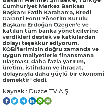
Bakanı Mehmet Şimsek'e, Türkiye
Cumhuriyet Merkez Bankası
Başkanı Fatih Karahan'a, Kredi
Garanti Fonu Yönetim Kurulu
Başkanı Erdoğan Özegen’e ve
katılan tüm banka yöneticilerine
verdikleri destek ve katkılardan
dolayı teşekkür ediyorum.
KOBİ'lerimizin doğru zamanda ve
uygun maliyetlerle finansmana
ulaşması; daha fazla yatırım,
üretim, istihdam ve ihracat,
dolayısıyla daha güçlü bir ekonomi
demektir" dedi.
Kaynak : Düzce TV A.Ş