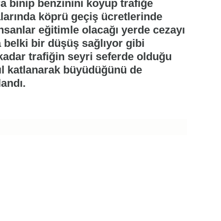
a binip benzinini koyup trafiğe
alarında köprü geçiş ücretlerinde
 insanlar eğitimle olacağı yerde cezayı
 belki bir düşüş sağlıyor gibi
adar trafiğin seyri seferde olduğu
yıl katlanarak büyüdüğünü de
landı.