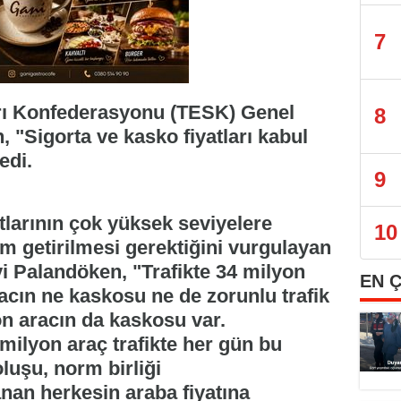
7
arı Konfederasyonu (TESK) Genel
8
"Sigorta ve kasko fiyatları kabul
edi.
9
atlarının çok yüksek seviyelere
10
üm getirilmesi gerektiğini vurgulayan
 Palandöken, "Trafikte 34 milyon
EN 
acın ne kaskosu ne de zorunlu trafik
on aracın da kaskosu var.
ilyon araç trafikte her gün bu
luşu, norm birliği
an herkesin araba fiyatına