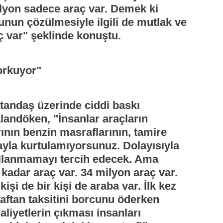
ilyon sadece araç var. Demek ki
unun çözülmesiyle ilgili de mutlak ve
ç var" şeklinde konuştu.
orkuyor"
atandaş üzerinde ciddi baskı
landöken, "İnsanlar araçların
rının benzin masraflarının, tamire
rayla kurtulamıyorsunuz. Dolayısıyla
ullanmamayı tercih edecek. Ama
u kadar araç var. 34 milyon araç var.
işi de bir kişi de araba var. İlk kez
raftan taksitini borcunu öderken
aliyetlerin çıkması insanları