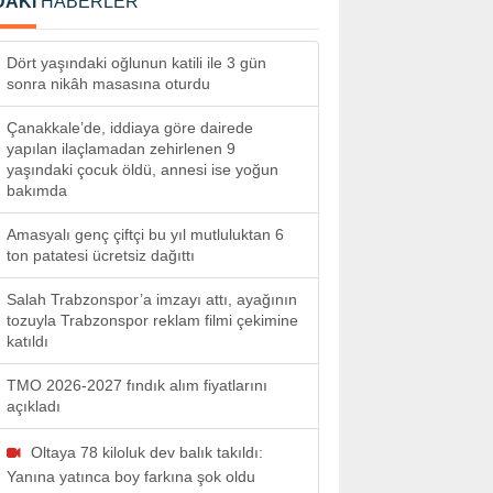
DAKİ
HABERLER
Dört yaşındaki oğlunun katili ile 3 gün
sonra nikâh masasına oturdu
Çanakkale’de, iddiaya göre dairede
yapılan ilaçlamadan zehirlenen 9
yaşındaki çocuk öldü, annesi ise yoğun
bakımda
Amasyalı genç çiftçi bu yıl mutluluktan 6
ton patatesi ücretsiz dağıttı
Salah Trabzonspor’a imzayı attı, ayağının
tozuyla Trabzonspor reklam filmi çekimine
katıldı
TMO 2026-2027 fındık alım fiyatlarını
açıkladı
Oltaya 78 kiloluk dev balık takıldı:
Yanına yatınca boy farkına şok oldu