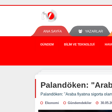
ANA SAYFA
YAZARLAR
GÜNDEM
BILIM VE TEKNOLOJI
HAV
Palandöken: "Araba
Palandöken: "Araba fiyatına sigorta ola
Ekonomi
Gündemdekiler
30.05.2