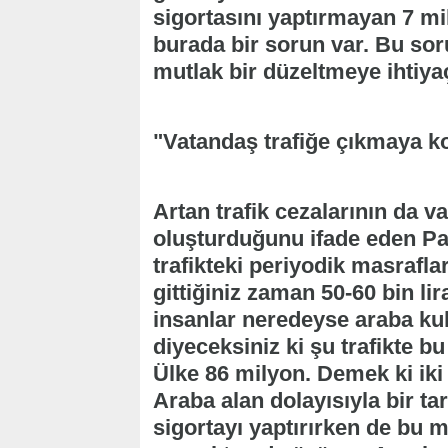
sigortasını yaptırmayan 7 m
burada bir sorun var. Bu sor
mutlak bir düzeltmeye ihtiya
"Vatandaş trafiğe çıkmaya k
Artan trafik cezalarının da v
oluşturduğunu ifade eden Pa
trafikteki periyodik masrafla
gittiğiniz zaman 50-60 bin li
insanlar neredeyse araba k
diyeceksiniz ki şu trafikte b
Ülke 86 milyon. Demek ki iki k
Araba alan dolayısıyla bir ta
sigortayı yaptırırken de bu m