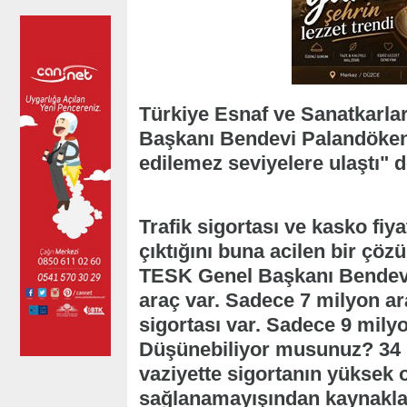
Türkiye Esnaf ve Sanatkarl
Başkanı Bendevi Palandöken, 
edilemez seviyelere ulaştı" d
Trafik sigortası ve kasko fiy
çıktığını buna acilen bir çöz
TESK Genel Başkanı Bendevi
araç var. Sadece 7 milyon ar
sigortası var. Sadece 9 mily
Düşünebiliyor musunuz? 34 m
vaziyette sigortanın yüksek o
sağlanamayışından kaynaklan