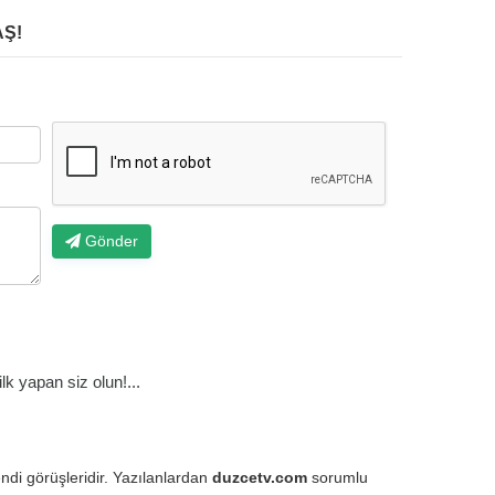
Ş!
Gönder
k yapan siz olun!...
endi görüşleridir. Yazılanlardan
duzcetv.com
sorumlu