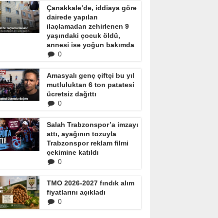
Çanakkale’de, iddiaya göre
dairede yapılan
ilaçlamadan zehirlenen 9
yaşındaki çocuk öldü,
annesi ise yoğun bakımda
0
Amasyalı genç çiftçi bu yıl
mutluluktan 6 ton patatesi
ücretsiz dağıttı
0
Salah Trabzonspor’a imzayı
attı, ayağının tozuyla
Trabzonspor reklam filmi
çekimine katıldı
0
TMO 2026-2027 fındık alım
fiyatlarını açıkladı
0