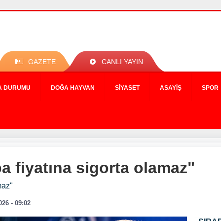
GAZETE
CANLI YAYIN
A DURUMU
DOĞA HAYVAN
SIYASET
ASAYIŞ
SPOR
 fiyatına sigorta olamaz"
maz"
026 - 09:02