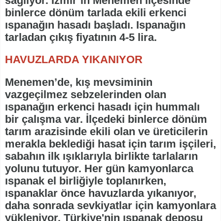
sağlıyor. İzmir’in Menemen ilçesinde
binlerce dönüm tarlada ekili erkenci
ıspanağın hasadı başladı. Ispanağın
tarladan çıkış fiyatının 4-5 lira.
HAVUZLARDA YIKANIYOR
Menemen’de, kış mevsiminin
vazgeçilmez sebzelerinden olan
ıspanağın erkenci hasadı için hummalı
bir çalışma var. İlçedeki binlerce dönüm
tarım arazisinde ekili olan ve üreticilerin
merakla beklediği hasat için tarım işçileri,
sabahın ilk ışıklarıyla birlikte tarlaların
yolunu tutuyor. Her gün kamyonlarca
ıspanak el birliğiyle toplanırken,
ıspanaklar önce havuzlarda yıkanıyor,
daha sonrada sevkiyatlar için kamyonlara
yükleniyor. Türkiye'nin ıspanak deposu