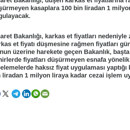
aret Bakanlığı, düşen karkas et fiyatlarına r
şürmeyen kasaplara 100 bin liradan 1 milyon
gulayacak.
aret Bakanlığı, karkas et fiyatları nedeniyl
kas et fiyatı düşmesine rağmen fiyatları günc
nun üzerine harekete geçen Bakanlık, başta
hirlerde fiyatları düşürmeyen esnafa yönelik
celemelerde haksız fiyat uygulaması yaptığı 
 liradan 1 milyon liraya kadar cezai işlem u