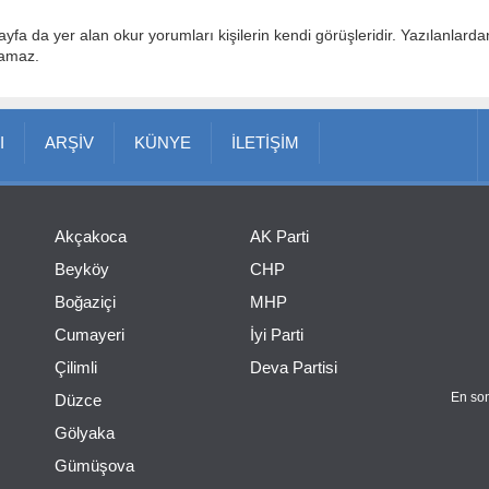
ayfa da yer alan okur yorumları kişilerin kendi görüşleridir. Yazılanlard
lamaz.
I
ARŞİV
KÜNYE
İLETİŞİM
Akçakoca
AK Parti
Beyköy
CHP
Boğaziçi
MHP
Cumayeri
İyi Parti
Çilimli
Deva Partisi
En son
Düzce
Gölyaka
Gümüşova