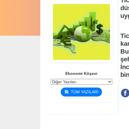
Tic
dü
uy
Tic
kar
Bu
şe
İn
Ekonomi Köşesi
bin
TÜM YAZILARI