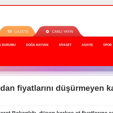
GAZETE
CANLI YAYIN
A DURUMU
DOĞA HAYVAN
SIYASET
ASAYIŞ
SPOR
ndan fiyatlarını düşürmeyen 