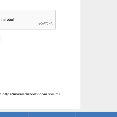
an
https://www.duzcetv.com
sorumlu