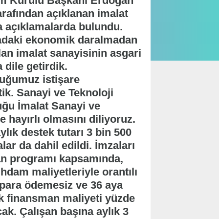
im Kurulu Başkanı Erdoğan
arafından açıklanan imalat
a açıklamalarda bulundu.
yadaki ekonomik daralmadan
lan imalat sanayisinin asgari
dile getirdik.
duğumuz istişare
ttik. Sanayi ve Teknoloji
uğu İmalat Sanayi ve
hayırlı olmasını diliyoruz.
lık destek tutarı 3 bin 500
lar da dahil edildi. İmzaları
man programı kapsamında,
ihdam maliyetleriyle orantılı
napara ödemesiz ve 36 aya
lık finansman maliyeti yüzde
ak. Çalışan başına aylık 3