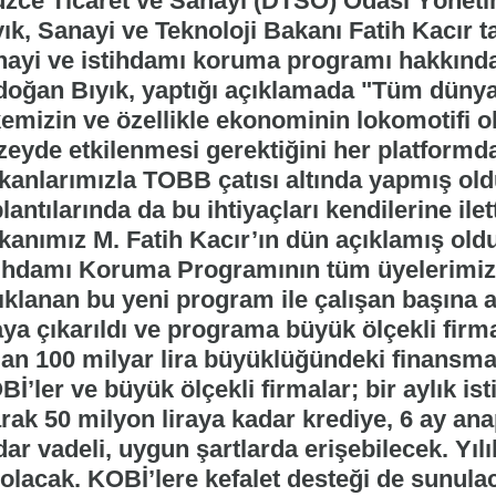
zce Ticaret ve Sanayi (DTSO) Odası Yönet
ık, Sanayi ve Teknoloji Bakanı Fatih Kacır t
nayi ve istihdamı koruma programı hakkınd
doğan Bıyık, yaptığı açıklamada "Tüm dün
kemizin ve özellikle ekonominin lokomotifi o
eyde etkilenmesi gerektiğini her platformda 
kanlarımızla TOBB çatısı altında yapmış ol
lantılarında da bu ihtiyaçları kendilerine ile
kanımız M. Fatih Kacır’ın dün açıklamış old
tihdamı Koruma Programının tüm üyelerimize 
klanan bu yeni program ile çalışan başına ay
aya çıkarıldı ve programa büyük ölçekli firma
ılan 100 milyar lira büyüklüğündeki finans
İ’ler ve büyük ölçekli firmalar; bir aylık ist
arak 50 milyon liraya kadar krediye, 6 ay a
dar vadeli, uygun şartlarda erişebilecek. Yı
olacak. KOBİ’lere kefalet desteği de sunulac