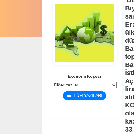
Dü
Bıy
sa
Er
ül
düz
Ba
top
Ba
İs
Ekonomi Köşesi
Açı
lir
TÜM YAZILARI
at
KOB
ol
ka
33 