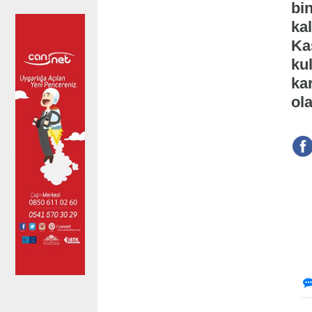
bin
kal
Ka
ku
kar
ol