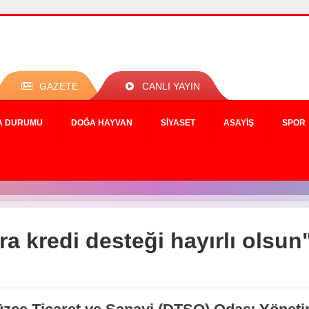
GAZETE
CANLI YAYIN
A DURUMU
DOĞA HAYVAN
SIYASET
ASAYIŞ
SPOR
ira kredi desteği hayırlı olsun