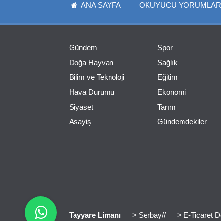
ANA SAYFA
OKUYUCU YORUMLAR
Gündem
Spor
Doğa Hayvan
Sağlık
Bilim ve Teknoloji
Eğitim
Hava Durumu
Ekonomi
Siyaset
Tarım
Asayiş
Gündemdekiler
Tayyare Limanı
> Serbay//
> E-Ticaret D