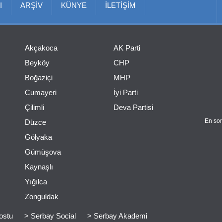
I
ARŞİV
KÜNYE
İLETİŞİM
Akçakoca
AK Parti
Beyköy
CHP
Boğaziçi
MHP
Cumayeri
İyi Parti
Çilimli
Deva Partisi
En son
Düzce
Gölyaka
Gümüşova
Kaynaşlı
Yığılca
Zonguldak
ostu
> Serbay Social
> Serbay Akademi