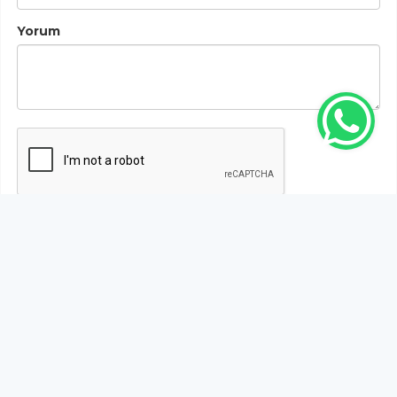
Yorum
Gönder
Bu habere henüz yorum yapılmamıştır, ilk yapan siz
olun!...
Bu sayfa da yer alan okur yorumları kişilerin kendi