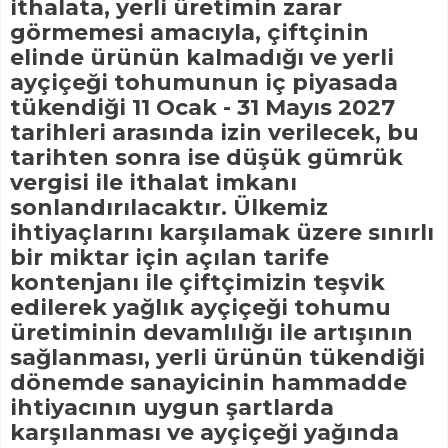
ithalata, yerli üretimin zarar
görmemesi amacıyla, çiftçinin
elinde ürünün kalmadığı ve yerli
ayçiçeği tohumunun iç piyasada
tükendiği 11 Ocak - 31 Mayıs 2027
tarihleri arasında izin verilecek, bu
tarihten sonra ise düşük gümrük
vergisi ile ithalat imkanı
sonlandırılacaktır. Ülkemiz
ihtiyaçlarını karşılamak üzere sınırlı
bir miktar için açılan tarife
kontenjanı ile çiftçimizin teşvik
edilerek yağlık ayçiçeği tohumu
üretiminin devamlılığı ile artışının
sağlanması, yerli ürünün tükendiği
dönemde sanayicinin hammadde
ihtiyacının uygun şartlarda
karşılanması ve ayçiçeği yağında