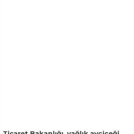
Ticaret Bakanlığı, yağlık ayçiçeği