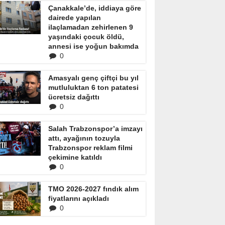
Çanakkale’de, iddiaya göre
dairede yapılan
ilaçlamadan zehirlenen 9
yaşındaki çocuk öldü,
annesi ise yoğun bakımda
0
Amasyalı genç çiftçi bu yıl
mutluluktan 6 ton patatesi
ücretsiz dağıttı
0
Salah Trabzonspor’a imzayı
attı, ayağının tozuyla
Trabzonspor reklam filmi
çekimine katıldı
0
TMO 2026-2027 fındık alım
fiyatlarını açıkladı
0