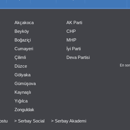
Akçakoca
AK Parti
Beyköy
CHP
Boğaziçi
MHP
Cumayeri
İyi Parti
Çilimli
Deva Partisi
En son
Düzce
Gölyaka
Gümüşova
Kaynaşlı
Yığılca
Zonguldak
ostu
> Serbay Social
> Serbay Akademi