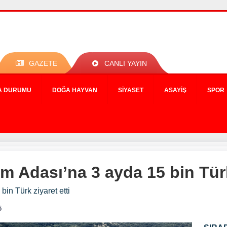
GAZETE
CANLI YAYIN
A DURUMU
DOĞA HAYVAN
SIYASET
ASAYIŞ
SPOR
m Adası’na 3 ayda 15 bin Türk
in Türk ziyaret etti
5