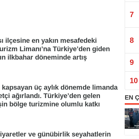
7
8
ı ilçesine en yakın mesafedeki
urizm Limanı’na Türkiye’den giden
nın ilkbahar döneminde artış
9
10
nı kapsayan üç aylık dönemde limanda
tçi ağırlandı. Türkiye’den gelen
EN 
işin bölge turizmine olumlu katkı
 ziyaretler ve günübirlik seyahatlerin