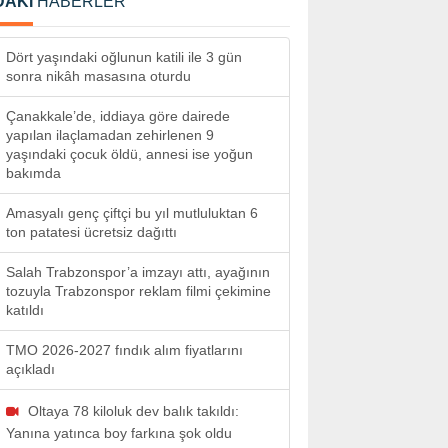
DAKİ
HABERLER
Dört yaşındaki oğlunun katili ile 3 gün
sonra nikâh masasına oturdu
Çanakkale’de, iddiaya göre dairede
yapılan ilaçlamadan zehirlenen 9
yaşındaki çocuk öldü, annesi ise yoğun
bakımda
Amasyalı genç çiftçi bu yıl mutluluktan 6
ton patatesi ücretsiz dağıttı
Salah Trabzonspor’a imzayı attı, ayağının
tozuyla Trabzonspor reklam filmi çekimine
katıldı
TMO 2026-2027 fındık alım fiyatlarını
açıkladı
Oltaya 78 kiloluk dev balık takıldı:
Yanına yatınca boy farkına şok oldu