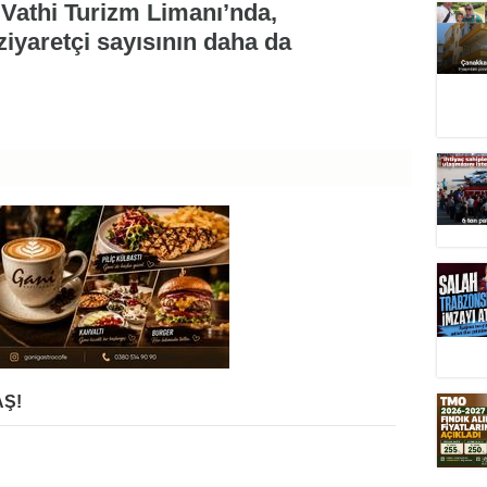
ğı Vathi Turizm Limanı’nda,
yaretçi sayısının daha da
Ş!