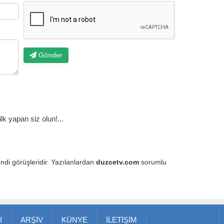
Gönder
k yapan siz olun!...
endi görüşleridir. Yazılanlardan
duzcetv.com
sorumlu
I
ARŞİV
KÜNYE
İLETİŞİM