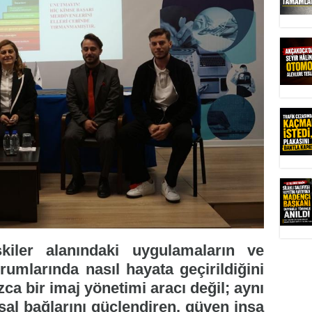
kiler alanındaki uygulamaların ve
umlarında nasıl hayata geçirildiğini
nızca bir imaj yönetimi aracı değil; aynı
l bağlarını güçlendiren, güven inşa