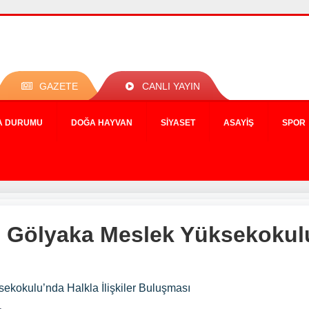
GAZETE
CANLI YAYIN
A DURUMU
DOĞA HAYVAN
SIYASET
ASAYIŞ
SPOR
i Gölyaka Meslek Yüksekokul
ekokulu’nda Halkla İlişkiler Buluşması