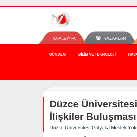
ANA SAYFA
YAZARLAR
GÜNDEM
BILIM VE TEKNOLOJI
HAV
Düzce Üniversites
İlişkiler Buluşması
Düzce Üniversitesi Gölyaka Meslek Yüks