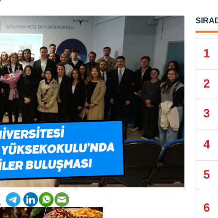
7
SIRA
1
2
3
4
5
6