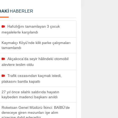
DAKİ
HABERLER
Hafızlığını tamamlayan 3 çocuk
meşalelerle karşılandı
Kaymakçı Köyü'nde kilit parke çalışmaları
tamamlandı
Akçakoca'da seyir hâlindeki otomobil
alevlere teslim oldu
Trafik cezasından kaçmak istedi,
plakasını bantla kapattı
27 yıl önce silahlı saldırıda hayatın
kaybeden madenci başkanı anıldı
Roketsan Genel Müdürü İkinci: BAİBÜ’de
dereceye giren mezunları işe alım
sürecine dahil edeceğiz