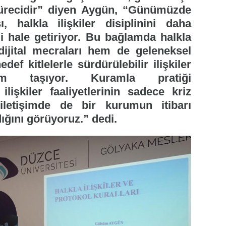
 sürecidir” diyen Aygün, “Günümüzde
, halkla ilişkiler disiplinini daha
li hale getiriyor. Bu bağlamda halkla
dijital mecraları hem de geleneksel
ef kitlelerle sürdürülebilir ilişkiler
m taşıyor. Kuramla pratiği
lişkiler faaliyetlerinin sadece kriz
 iletişimde de bir kurumun itibarı
dığını görüyoruz.” dedi.