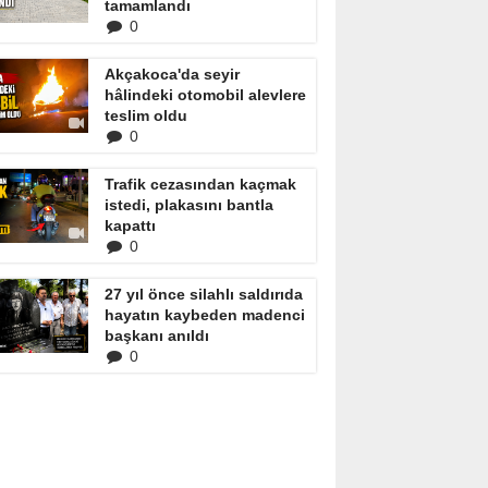
tamamlandı
0
Akçakoca'da seyir
hâlindeki otomobil alevlere
teslim oldu
0
Trafik cezasından kaçmak
istedi, plakasını bantla
kapattı
0
27 yıl önce silahlı saldırıda
hayatın kaybeden madenci
başkanı anıldı
0