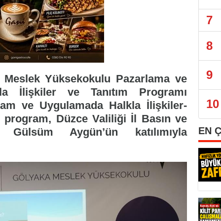
7
8
9
a Meslek Yüksekokulu Pazarlama ve
a İlişkiler ve Tanıtım Programı
10
am ve Uygulamada Halkla İlişkiler-
 program, Düzce Valiliği İl Basın ve
EN 
ü Gülsüm Aygün’ün katılımıyla