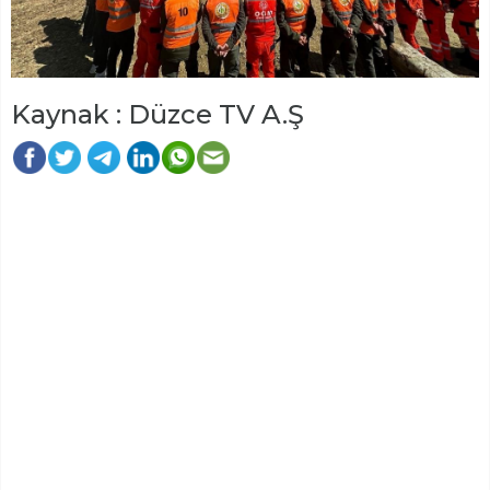
Kaynak : Düzce TV A.Ş