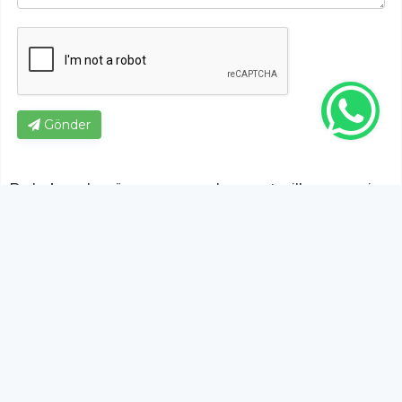
Gönder
Bu habere henüz yorum yapılmamıştır, ilk yapan siz
olun!...
Bu sayfa da yer alan okur yorumları kişilerin kendi
görüşleridir. Yazılanlardan
https://m.duzcetv.com
sorumlu
tutulamaz.