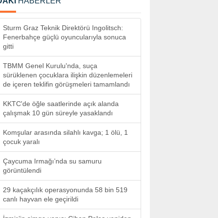
DAKİ
HABERLER
Sturm Graz Teknik Direktörü Ingolitsch:
Fenerbahçe güçlü oyuncularıyla sonuca
gitti
TBMM Genel Kurulu'nda, suça
sürüklenen çocuklara ilişkin düzenlemeleri
de içeren teklifin görüşmeleri tamamlandı
KKTC'de öğle saatlerinde açık alanda
çalışmak 10 gün süreyle yasaklandı
Komşular arasında silahlı kavga; 1 ölü, 1
çocuk yaralı
Çaycuma Irmağı’nda su samuru
görüntülendi
29 kaçakçılık operasyonunda 58 bin 519
canlı hayvan ele geçirildi