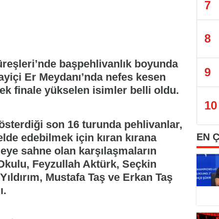
7
8
Güreşleri’nde başpehlivanlık boyunda
9
ayiçi Er Meydanı’nda nefes kesen
 finale yükselen isimler belli oldu.
10
österdiği son 16 turunda pehlivanlar,
EN 
elde edebilmek için kıran kırana
eye sahne olan karşılaşmaların
Okulu, Feyzullah Aktürk, Seçkin
ıldırım, Mustafa Taş ve Erkan Taş
ı.