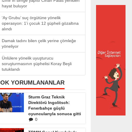
İzmir’in simge yapısı Cihan Palas yeniden
hayat buluyor
‘Ay Grubu’ suç örgütüne yönelik
operasyon: 1’i çocuk 12 şüpheli gözaltına
alındı
Damak tadını bilen çelik yerine çömleğe
yöneliyor
Ünlülere yönelik uyuşturucu
soruşturmasının şüphelisi Koray Beşli
tutuklandı
ÇOK YORUMLANANLAR
Sturm Graz Teknik
Direktörü Ingolitsch:
Fenerbahçe güçlü
oyuncularıyla sonuca gitti
0