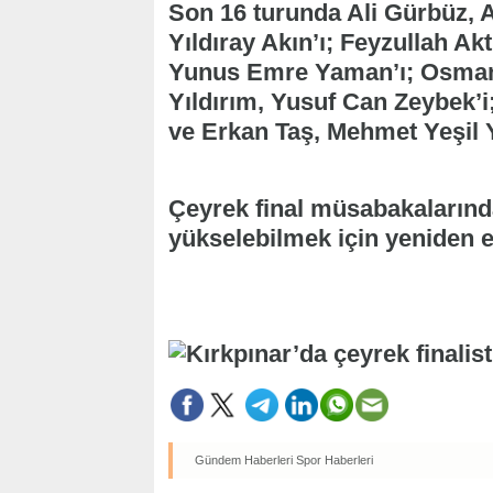
Son 16 turunda Ali Gürbüz, A
Yıldıray Akın’ı; Feyzullah Ak
Yunus Emre Yaman’ı; Osman
Yıldırım, Yusuf Can Zeybek’i
ve Erkan Taş, Mehmet Yeşil Y
Çeyrek final müsabakalarında 
yükselebilmek için yeniden 
Gündem Haberleri
Spor Haberleri