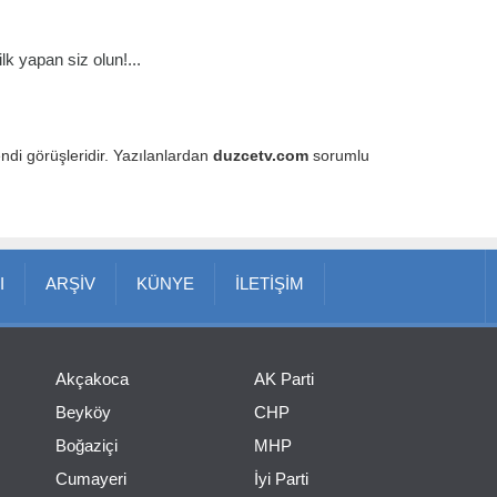
k yapan siz olun!...
endi görüşleridir. Yazılanlardan
duzcetv.com
sorumlu
I
ARŞİV
KÜNYE
İLETİŞİM
Akçakoca
AK Parti
Beyköy
CHP
Boğaziçi
MHP
Cumayeri
İyi Parti