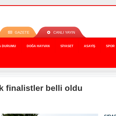
GAZETE
CANLI YAYIN
A DURUMU
DOĞA HAYVAN
SIYASET
ASAYIŞ
SPOR
 finalistler belli oldu