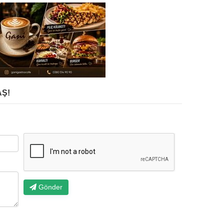
Ş!
Gönder