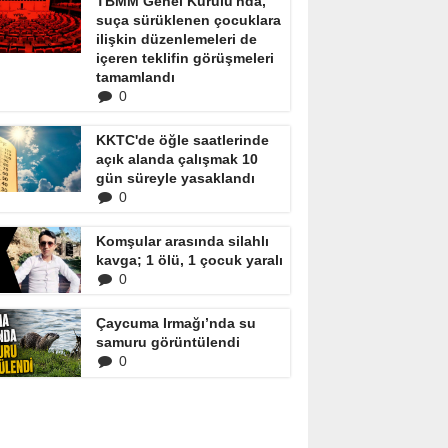
TBMM Genel Kurulu'nda,
suça sürüklenen çocuklara
ilişkin düzenlemeleri de
içeren teklifin görüşmeleri
tamamlandı
0
KKTC'de öğle saatlerinde
açık alanda çalışmak 10
gün süreyle yasaklandı
0
Komşular arasında silahlı
kavga; 1 ölü, 1 çocuk yaralı
0
Çaycuma Irmağı’nda su
samuru görüntülendi
0