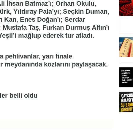
li İhsan Batmaz’ı; Orhan Okulu,
türk, Yıldıray Pala’yı; Seçkin Duman,
 Kan, Enes Doğan’ı; Serdar
; Mustafa Taş, Furkan Durmuş Altın’ı
eşil’i mağlup ederek tur atladı.
pehlivanlar, yarı finale
er meydanında kozlarını paylaşacak.