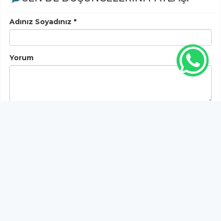
Adınız Soyadınız *
Yorum
Gönder
Bu habere henüz yorum yapılmamıştır, ilk yapan siz
olun!...