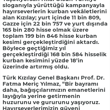
sloganıyla yürüttüğü kampanyayla
hayırseverlerin kurban vekâletlerini
alan Kızılay; yurt içinde 11 bin 809,
Gazze için 22 bin 757 ve yurt dışında
165 bin 280 hisse olmak üzere
toplam 199 bin 846 hisse kurban
kesimi gerçekleştirdiğini aktardı.
Böylece geçtiğimiz yıl
gerçekleştirdiği 168 bin 584 hisselik
kurban kesimini yüzde 18’in
üzerinde artırmış oldu.
Türk Kızılay Genel Başkanı Prof. Dr.
Fatma Meriç Yılmaz, “Bir bayramı
daha, bağışçılarımızın emanetlerini
layığıyla yerine getirmenin
huzurunu ve gururunu yaşıyoruz.
Hayırseverlerimizin güveni