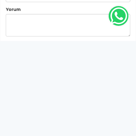
Yorum
Gönder
Bu habere henüz yorum yapılmamıştır, ilk yapan siz
olun!...
Bu sayfa da yer alan okur yorumları kişilerin kendi