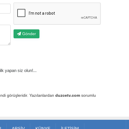
Gönder
k yapan siz olun!...
endi görüşleridir. Yazılanlardan
duzcetv.com
sorumlu
I
ARŞİV
KÜNYE
İLETİŞİM