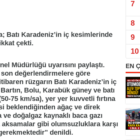
7
8
a; Batı Karadeniz’in iç kesimlerinde
9
ikkat çekti.
10
nel Müdürlüğü uyarısını paylaştı.
EN 
 son değerlendirmelere göre
tibaren rüzgarın Batı Karadeniz’in iç
Bartın, Bolu, Karabük güney ve batı
(50-75 km/sa), yer yer kuvvetli fırtına
si beklendiğinden ağaç ve direk
a ve doğalgaz kaynaklı baca gazı
a aksamalar gibi olumsuzluklara karşı
 gerekmektedir" denildi.