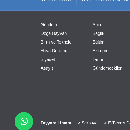
Gündem
Spor
Doğa Hayvan
Sağlık
Bilim ve Teknoloji
Eğitim
Hava Durumu
Ekonomi
Siyaset
Tarım
Asayiş
Gündemdekiler
Tayyare Limanı
> Serbay//
> E-Ticaret D