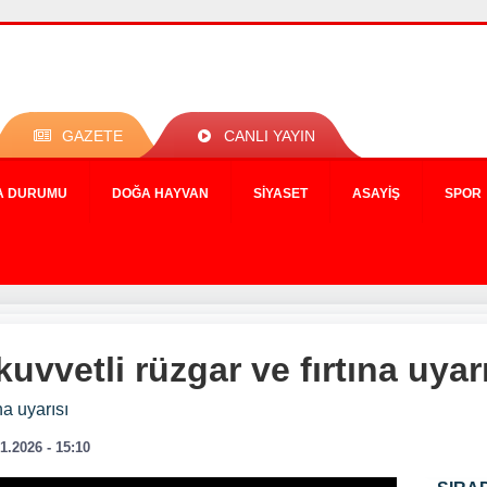
GAZETE
CANLI YAYIN
A DURUMU
DOĞA HAYVAN
SIYASET
ASAYIŞ
SPOR
uvvetli rüzgar ve fırtına uyar
na uyarısı
1.2026 - 15:10