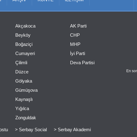
Akçakoca
AK Parti
Beyköy
CHP
Boğaziçi
MHP
Cumayeri
İyi Parti
Çilimli
Deva Partisi
En son
Düzce
Gölyaka
Gümüşova
Kaynaşlı
Yığılca
Zonguldak
ostu
> Serbay Social
> Serbay Akademi