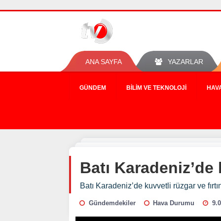
ANA SAYFA
YAZARLAR
GÜNDEM
BILIM VE TEKNOLOJI
HAV
Batı Karadeniz’de k
Batı Karadeniz’de kuvvetli rüzgar ve fırtı
Gündemdekiler
Hava Durumu
9.0