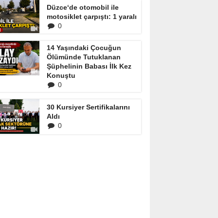
Düzce‘de otomobil ile
motosiklet çarpıştı: 1 yaralı
0
14 Yaşındaki Çocuğun
Ölümünde Tutuklanan
Şüphelinin Babası İlk Kez
Konuştu
0
30 Kursiyer Sertifikalarını
Aldı
0