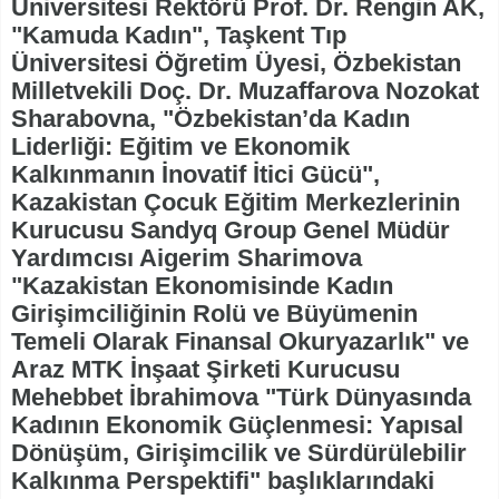
Üniversitesi Rektörü Prof. Dr. Rengin AK,
"Kamuda Kadın", Taşkent Tıp
Üniversitesi Öğretim Üyesi, Özbekistan
Milletvekili Doç. Dr. Muzaffarova Nozokat
Sharabovna, "Özbekistan’da Kadın
Liderliği: Eğitim ve Ekonomik
Kalkınmanın İnovatif İtici Gücü",
Kazakistan Çocuk Eğitim Merkezlerinin
Kurucusu Sandyq Group Genel Müdür
Yardımcısı Aigerim Sharimova
"Kazakistan Ekonomisinde Kadın
Girişimciliğinin Rolü ve Büyümenin
Temeli Olarak Finansal Okuryazarlık" ve
Araz MTK İnşaat Şirketi Kurucusu
Mehebbet İbrahimova "Türk Dünyasında
Kadının Ekonomik Güçlenmesi: Yapısal
Dönüşüm, Girişimcilik ve Sürdürülebilir
Kalkınma Perspektifi" başlıklarındaki