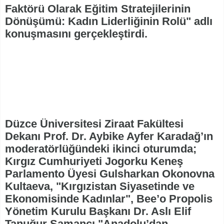
Faktörü Olarak Eğitim Stratejilerinin
Dönüşümü: Kadın Liderliğinin Rolü" adlı
konuşmasını gerçekleştirdi.
Düzce Üniversitesi Ziraat Fakültesi
Dekanı Prof. Dr. Aybike Ayfer Karadağ’ın
moderatörlüğündeki ikinci oturumda;
Kırgız Cumhuriyeti Jogorku Keneş
Parlamento Üyesi Gulsharkan Okonovna
Kultaeva, "Kırgızistan Siyasetinde ve
Ekonomisinde Kadınlar", Bee’o Propolis
Yönetim Kurulu Başkanı Dr. Aslı Elif
Tanuğur Samancı "Anadolu’dan