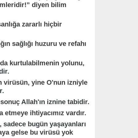
mleridir!” diyen bilim
anlığa zararlı hiçbir
ın sağlığı huzuru ve refahı
nda kurtulabilmenin yolunu,
ir.
an virüsün, yine O'nun izniyle
r.
sonuç Allah'ın iznine tabidir.
ua etmeye ihtiyacımız vardır.
, sadece bugün yaşayanları
aya gelse bu virüsü yok