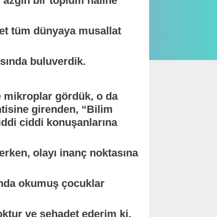
azgın bir toplum haline
ayet tüm dünyaya musallat
sında buluverdik.
e mikroplar gördük, o da
ntisine girenden, “Bilim
iddi ciddi konuşanlarına
erken, olayı inanç noktasına
şında okumuş çocuklar
oktur ve şehadet ederim ki,