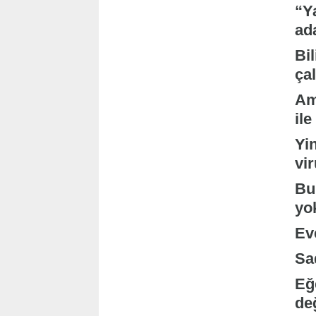
“Ya
ada
Bil
ça
Am
ile
Yi
vi
Bu 
yo
Eve
Sa
Eğ
de