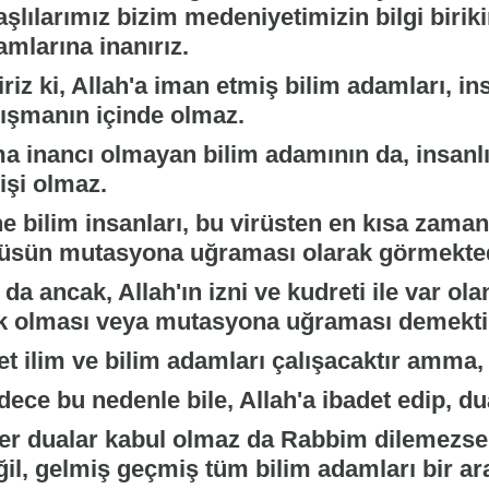
şlılarımız bizim medeniyetimizin bilgi biriki
mlarına inanırız.
iriz ki, Allah'a iman etmiş bilim adamları, ins
lışmanın içinde olmaz.
a inancı olmayan bilim adamının da, insanlığ
 işi olmaz.
ne bilim insanları, bu virüsten en kısa zama
rüsün mutasyona uğraması olarak görmekted
da ancak, Allah'ın izni ve kudreti ile var ol
k olması veya mutasyona uğraması demekti
t ilim ve bilim adamları çalışacaktır amma, 
dece bu nedenle bile, Allah'a ibadet edip, d
er dualar kabul olmaz da Rabbim dilemezse
ğil, gelmiş geçmiş tüm bilim adamları bir ar