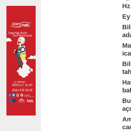
Hz
Ey 
Bi
ad
Ma
ica
Bi
tah
Ha
bah
Bu
aç
Am
ca