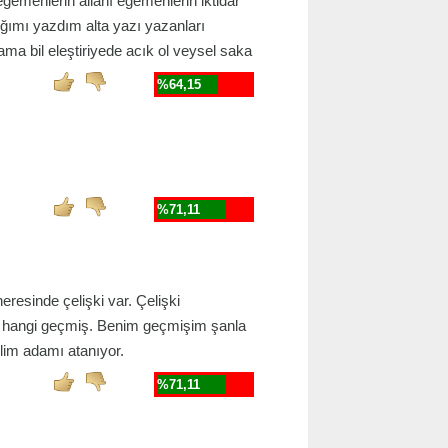
gemenlerin allahı egemenlerin iktidar
ğımı yazdım alta yazı yazanları
ama bil eleştiriyede acık ol veysel saka
%64,15
%71,11
esinde çelişki var. Çelişki
n hangi geçmiş. Benim geçmişim şanla
ilim adamı atanıyor.
%71,11