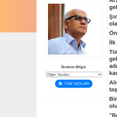
Ar
ge
Şı
ola
Ön
İlk
Tü
gel
ad
İbrahim Bilgin
kad
Al
TÜM YAZILARI
ta
Bi
ol
"B