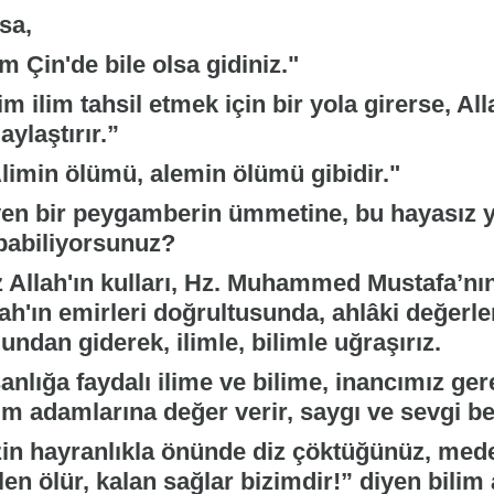
sa,
im Çin'de bile olsa gidiniz."
m ilim tahsil etmek için bir yola girerse, Al
aylaştırır.”
limin ölümü, alemin ölümü gibidir."
yen bir peygamberin ümmetine, bu hayasız y
pabiliyorsunuz?
z Allah'ın kulları, Hz. Muhammed Mustafa’nı
lah'ın emirleri doğrultusunda, ahlâki değer
undan giderek, ilimle, bilimle uğraşırız.
anlığa faydalı ilime ve bilime, inancımız gere
im adamlarına değer verir, saygı ve sevgi be
zin hayranlıkla önünde diz çöktüğünüz, meden
en ölür, kalan sağlar bizimdir!” diyen bilim