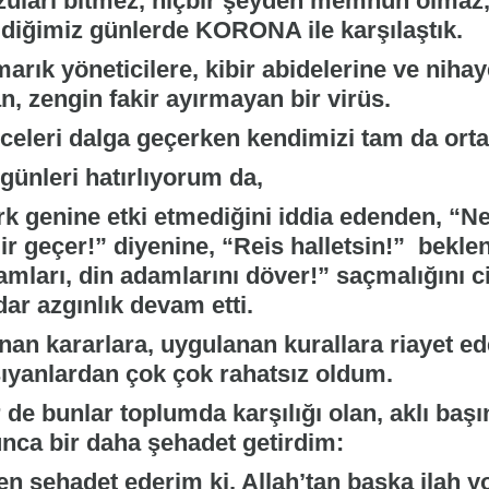
zuları bitmez, hiçbir şeyden memnun olmaz, 
ldiğimiz günlerde KORONA ile karşılaştık.
marık yöneticilere, kibir abidelerine ve nih
n, zengin fakir ayırmayan bir virüs.
celeri dalga geçerken kendimizi tam da orta
 günleri hatırlıyorum da,
rk genine etki etmediğini iddia edenden, “N
ir geçer!” diyenine, “Reis halletsin!” bekle
amları, din adamlarını döver!” saçmalığını c
ar azgınlık devam etti.
ınan kararlara, uygulanan kurallara riayet ed
şıyanlardan çok çok rahatsız oldum.
r de bunlar toplumda karşılığı olan, aklı ba
unca bir daha şehadet getirdim:
en şehadet ederim ki, Allah’tan başka ilah y