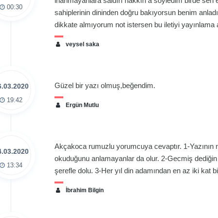
inanmayanlara saldırı hakkın a söyledim birde sen e
00:30
sahiplerinin dininden doğru bakıyorsun benim anladı
dikkate almıyorum not istersen bu iletiyi yayınlama 
veysel saka
Güzel bir yazı olmuş,beğendim.
6.03.2020
19:42
Ergün Mutlu
Akçakoca rumuzlu yorumcuya cevaptır. 1-Yazının ner
4.03.2020
okuduğunu anlamayanlar da olur. 2-Gecmiş dediği
13:34
şerefle dolu. 3-Her yıl din adamından en az iki kat b
İbrahim Bilgin