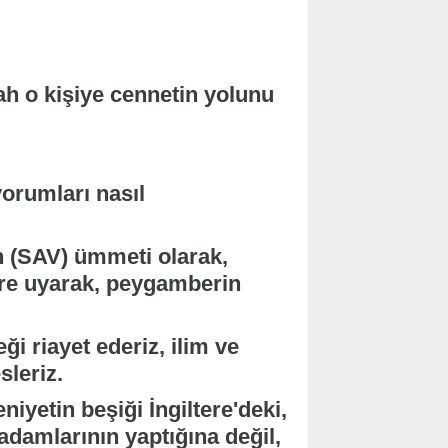
lah o kişiye cennetin yolunu
orumları nasıl
n (SAV) ümmeti olarak,
lere uyarak, peygamberin
ği riayet ederiz, ilim ve
sleriz.
iyetin beşiği İngiltere'deki,
 adamlarının yaptığına değil,