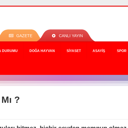
GAZETE
CANLI YAYIN
A DURUMU
DOĞA HAYVAN
SIYASET
ASAYIŞ
SPOR
Mı ?