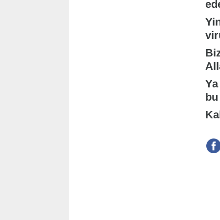
ed
Yin
vir
Biz
All
Ya
bu
Kal