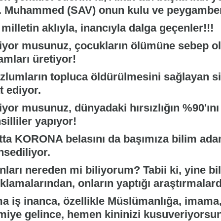
. Muhammed (SAV) onun kulu ve peygamberi(
milletin aklıyla, inancıyla dalga geçenler!!!
liyor musunuz, çocukların ölümüne sebep ola
amları üretiyor!
zlumların topluca öldürülmesini sağlayan sil
t ediyor.
liyor musunuz, dünyadaki hırsızlığın %90'ın
silliler yapıyor!
tta KORONA belasını da başımıza bilim adam
sediliyor.
nları nereden mi biliyorum? Tabii ki, yine b
ıklamalarından, onların yaptığı araştırmalar
a iş inanca, özellikle Müslümanlığa, imama
miye gelince, hemen kininizi kusuveriyorsu