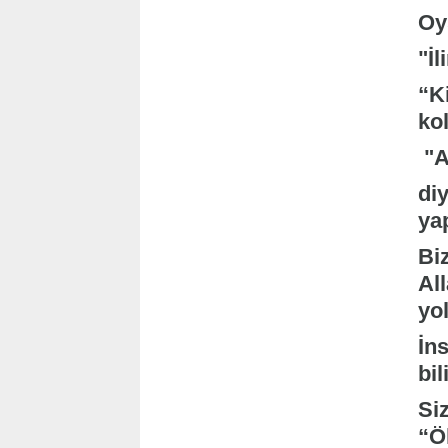
Oy
"İl
“Ki
kol
"A
di
ya
Bi
Al
yol
İns
bil
Si
“Öl