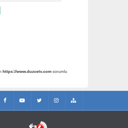
an
https://www.duzcetv.com
sorumlu