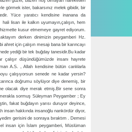
 bazen güzel, bazen hoş olmayan hareketleri
le görmek ister, bakarsınız melek gibidir, bir
edir. Yüce yaratıcı kendisine inanana da
ali lisan ile kalkın uyumayın,çalışın, hem
or hizmette kusur etmemeye gayret ediyorum.
rmaktayım derken dinimizin peygamberi Hz.
hret için çalışın mesajı bana bir karıncayı
nede yediği bir tek buğday tanesidir.Bu kadar
r çalışır düşündüğümüzde insanı hayrete
an A.S. , Allah kendisine bütün canlılarla
boyu çalışıyorsun senede ne kadar yersin?
arınca doğrumu söylüyor diye denemiş, bir
ne olacak diye merak etmiş.Bir sene sonra
ve merakla sormuş Süleyman Peygamber ; Ey
ştin, fakat buğdayın yarısı duruyor deyince,
lah insan hakkında insanoğlu nankördür diyor,
ı yedim gerisini de sonraya bıraktım . Demesi
üzel insan için İslam peygamberi, Müslüman