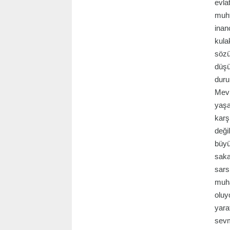
evla
muht
inan
kula
sözü
düşü
duru
Mevl
yaşa
karş
deği
büyü
saka
sars
muha
oluy
yara
sevm