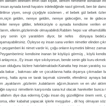
den dilinden belinden emin olan kişidir, derken nimetlerle donatılan i
 insan aynada kendi hayatını irdelediğinde nasıl görmeli, ben bir dam
dirilirse yiyen, sevgi çiçeğiyle süslenen , el bebek gül bebek özl
im,niçin geldim, nereye geldim, nereye gideceğim, ne ile gidec
kiler nereye gittiler, tefekkürüyle o aynada kendisine verilen 
larım, ellerim,gözlerimde olmayabilirdi.Rabbim hepsi var elhamdülill
şey senin için yaratıldım diyor, bir nefes dünyaya bedel,ver
şamayabilirsiniz. Öyleyse ey insan sana verilen nimetler elinden çıkm
m peygamberi iki nimet vardır ki, çoğu onların kıymetini bilmez zaman 
Peygamberimiz kendisine inanan bir köylüyü görmüş , köylü kendi
ni anlayınca , Ey insan niye sıkılıyorsun, bende senin gibi kuru ek
insan olduğunu bizlere hatırlatmaktadır.Kainatta hep insan yaratılış sur
da bakar , bakması aile ve çocuklarına hatta dışarıya çıkmadan b
rmış, hatta ayna ve tarak taşımak sünnettir, efendimiz aynaya bak
rim ,ayaklarım ,gözlerim ,kulaklarım ağzım,lisanım ve en ulvi aklı
iğin sayısız nimetlerin karşısında sana kul olacak hareketler bunca
 allahım diye dua edermiş.Çoğu insan dış güzelliğime önem verir, 
yorsa, eller kabahat yapacak işlerle meşgulse , dil hoş olmayan sözl