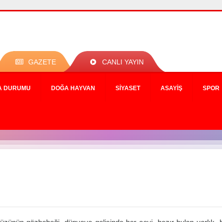
GAZETE
CANLI YAYIN
A DURUMU
DOĞA HAYVAN
SIYASET
ASAYIŞ
SPOR