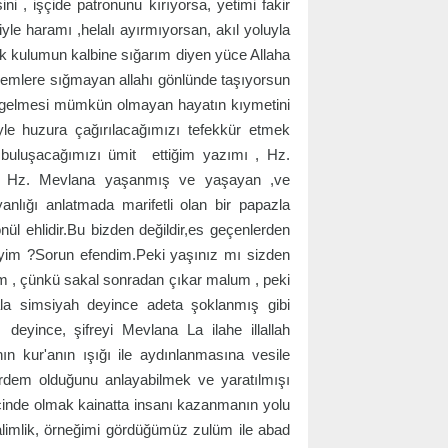
ini , işçide patronunu kırıyorsa, yetimi fakir
yle haramı ,helalı ayırmıyorsan, akıl yoluyla
ak kulumun kalbine sığarım diyen yüce Allaha
alemlere sığmayan allahı gönlünde taşıyorsun
ya gelmesi mümkün olmayan hayatın kıymetini
le huzura çağırılacağımızı tefekkür etmek
buluşacağımızı ümit ettiğim yazımı , Hz.
idir. Hz. Mevlana yaşanmış ve yaşayan ,ve
nlığı anlatmada marifetli olan bir papazla
nül ehlidir.Bu bizden değildir,es geçenlerden
miyim ?Sorun efendim.Peki yaşınız mı sizden
 , çünkü sakal sonradan çıkar malum , peki
la simsiyah deyince adeta şoklanmış gibi
eyince, şifreyi Mevlana La ilahe illallah
 kur'anın ışığı ile aydınlanmasına vesile
em olduğunu anlayabilmek ve yaratılmışı
içinde olmak kainatta insanı kazanmanın yolu
limlik, örneğimi gördüğümüz zulüm ile abad