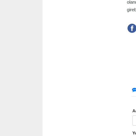
olan
gire
A
Y