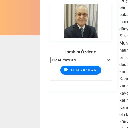
Yery
barı
baka
inan
düny
Size
Muha
hatı
İbrahim Özdede
bir 
düşü
TÜM YAZILARI
konu
Karı
karı
kava
karı
Karı
ola 
kâin