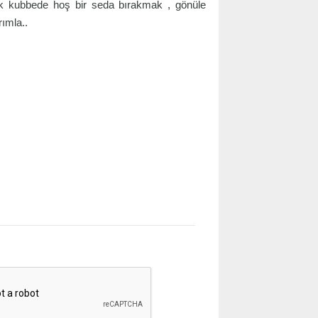
ök kubbede hoş bir seda bırakmak , gönüle
ımla..