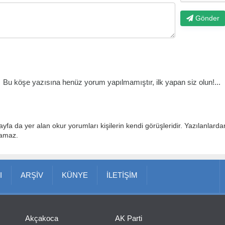
Gönder
Bu köşe yazısına henüz yorum yapılmamıştır, ilk yapan siz olun!...
ayfa da yer alan okur yorumları kişilerin kendi görüşleridir. Yazılanlard
lamaz.
I
ARŞİV
KÜNYE
İLETİŞİM
Akçakoca
AK Parti