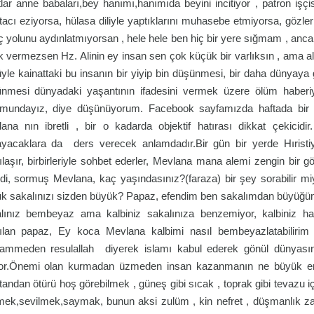
tlar anne babaları,bey hanımı,hanımıda beyini incitiyor , patron işçis
acı eziyorsa, hülasa diliyle yaptıklarını muhasebe etmiyorsa, gözleri
ç yolunu aydınlatmıyorsan , hele hele ben hiç bir yere sığmam , anc
k vermezsen Hz. Alinin ey insan sen çok küçük bir varlıksın , ama 
yle kainattaki bu insanın bir yiyip bin düşünmesi, bir daha dünya
nmesi dünyadaki yaşantının ifadesini vermek üzere ölüm haberiy
mundayız, diye düşünüyorum. Facebook sayfamızda haftada bir 
ana nın ibretli , bir o kadarda objektif hatırası dikkat çekic
yacaklara da ders verecek anlamdadır.Bir gün bir yerde Hıristiya
ılaşır, birbirleriyle sohbet ederler, Mevlana mana alemi zengin bir gö
ldi, sormuş Mevlana, kaç yaşındasınız?(faraza) bir şey sorabilir 
k sakalınızı sizden büyük? Papaz, efendim ben sakalımdan büyüğüm
lınız bembeyaz ama kalbiniz sakalınıza benzemiyor, kalbiniz ha
ılan papaz, Ey koca Mevlana kalbimi nasıl bembeyazlatabilirim d
mmeden resulallah diyerek islamı kabul ederek gönül dünyasının
or.Önemi olan kurmadan üzmeden insan kazanmanın ne büyük erd
tandan ötürü hoş görebilmek , güneş gibi sıcak , toprak gibi tevazu 
ek,sevilmek,saymak, bunun aksi zulüm , kin nefret , düşmanlık za