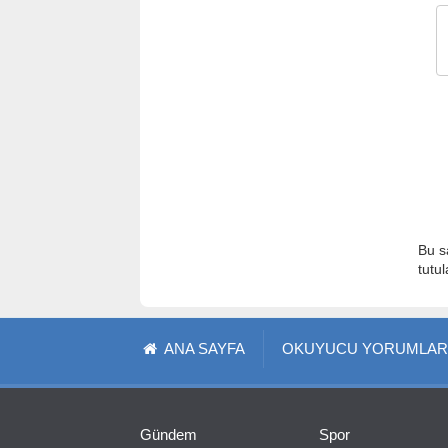
Bu s
tutu
ANA SAYFA
OKUYUCU YORUMLAR
Gündem
Spor