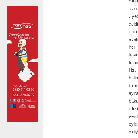
elin
aynı
, ye
geld
önce
ayak
her 
kavu
İsla
Hz. 
hali
bir 
ayna
baka
elle
verd
eyle
gidi