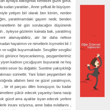
nsan aynaya baktığında kendisini güzel görür,
da sudan yaratılan , Anne şefkati ile büyüyen
emiyle yetişen biri olarak ben kimim, nerden
eğim, yaratılmamdaki gayem nedir, benden
emanetlerin bir gün sorulacağını düşünerek
ah , öyleyse gözlerim kainata bak, yaratılmış
ir alamayabiliriz, alır bir daha nefese
adan hayatımın ve nimetlerin kıymetini bil .!
ve sağlık buyurmaktadır. Sevgililer sevgilisi
sini görünce heyecanlanmış, peygamberimiz
mek yiyen kadının çocuğuyum buyurarak ne hoş
etini sever bu doğaldır. Suretine yakışıklılığı
akması sünnettir. Yani İslam peygamberi de
tığında allahım beni ne güzel yaratmışsın,
m , bir et parçası dilim konuşuyor, bu kadar
 nimetlere şükür edecek yaşantıyı bana nasip
çok güzel ama ayaklar isyan edecek yerlere
erle insanı eziyorsa, anne baba evlatlarını ,