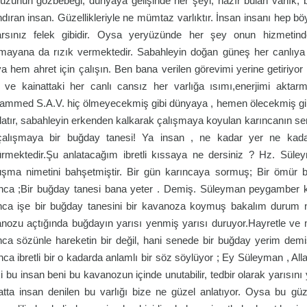
üzünün gözbebeği, dünyaya gelişinde her şeyi, hazır bulan varlık,
ndıran insan. Güzellikleriyle ne mümtaz varlıktır. İnsan insanı hep böy
rsınız felek gibidir. Oysa yeryüzünde her şey onun hizmetind
mayana da rızık vermektedir. Sabahleyin doğan güneş her canlıya h
a hem ahret için çalışın. Ben bana verilen görevimi yerine getiriy
 ve kainattaki her canlı cansız her varlığa ısımı,enerjimi akta
mmed S.A.V. hiç ölmeyecekmiş gibi dünyaya , hemen ölecekmiş gibi a
rlatır, sabahleyin erkenden kalkarak çalışmaya koyulan karıncanın se
çalışmaya bir buğday tanesi! Ya insan , ne kadar yer ne kada
rmektedir.Şu anlatacağım ibretli kıssaya ne dersiniz ? Hz. Süleym
şma nimetini bahşetmiştir. Bir gün karıncaya sormuş; Bir ömür 
nca ;Bir buğday tanesi bana yeter . Demiş. Süleyman peygamber k
nca işe bir buğday tanesini bir kavanoza koymuş bakalım durum 
nozu açtığında buğdayın yarısı yenmiş yarısı duruyor.Hayretle 
nca sözünle hareketin bir değil, hani senede bir buğday yerim demi
nca ibretli bir o kadarda anlamlı bir söz söylüyor ; Ey Süleyman , Al
ki bu insan beni bu kavanozun içinde unutabilir, tedbir olarak yarısın
atta insan denilen bu varlığı bize ne güzel anlatıyor. Oysa bu g