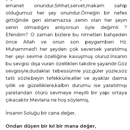
emanet onundur,Sıhhat,servet,makam sahip
olduğumuz her şey onundur.Örneğin bir nefes
gittiğinde geri alınamazsa ,senin olan her şeyin
senin olmadığını anlıyorsun öyle değimli ?
Efendim? O zaman bizlere bu nimetleri bahşeden
önce Allah ve onun son peygamberi Hz.
Muhammed'i her şeyden çok seversek yaratılmış
her şeyi sevme özelliğine kavuşmuş oluruz.İnsanın
bu sevgisi dışa vuran özellikleri takdire şayandır.Göz
sevgisiyle,dudaklar tebessümle yüz,güler yüzle,söz
tatlı sözle,beyin tefekkürle,eller ve ayaklar daima
iyilik ve güzelliklere,kalbin durumu ise yaratılmışı
yaratandan ötürü sevmeye meyilli bir yapı ortaya
çıkacaktır.Mevlana ne hoş söylemiş,
İnsanın Soluğu bir cana değer,
Ondan düşen bir kıl bir mana değer,