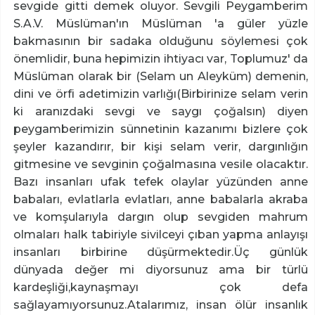
sevgide gitti demek oluyor. Sevgili Peygamberim
S.A.V. Müslüman'ın Müslüman 'a güler yüzle
bakmasının bir sadaka olduğunu söylemesi çok
önemlidir, buna hepimizin ihtiyacı var, Toplumuz' da
Müslüman olarak bir (Selam un Aleyküm) demenin,
dini ve örfi adetimizin varlığı(Birbirinize selam verin
ki aranızdaki sevgi ve saygı çoğalsın) diyen
peygamberimizin sünnetinin kazanımı bizlere çok
şeyler kazandırır, bir kişi selam verir, dargınlığın
gitmesine ve sevginin çoğalmasına vesile olacaktır.
Bazı insanları ufak tefek olaylar yüzünden anne
babaları, evlatlarla evlatları, anne babalarla akraba
ve komşularıyla dargın olup sevgiden mahrum
olmaları halk tabiriyle sivilceyi çıban yapma anlayışı
insanları birbirine düşürmektedir.Üç günlük
dünyada değer mi diyorsunuz ama bir türlü
kardeşliği,kaynaşmayı çok defa
sağlayamıyorsunuz.Atalarımız, insan ölür insanlık