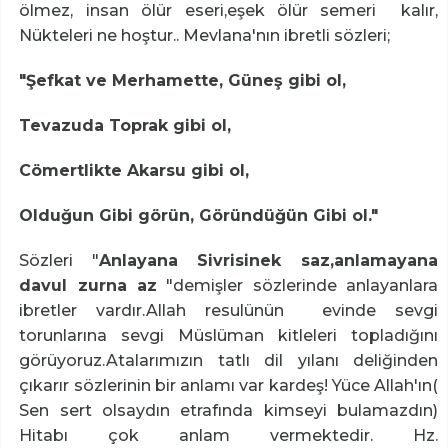
ölmez, insan ölür eseri,eşek ölür semeri kalır,
Nükteleri ne hoştur.. Mevlana'nın ibretli sözleri;
"Şefkat ve Merhamette, Güneş gibi ol,
Tevazuda Toprak gibi ol,
Cömertlikte Akarsu gibi ol,
Olduğun Gibi görün, Göründüğün Gibi ol."
Sözleri "
Anlayana Sivrisinek saz,anlamayana
davul zurna az
"demişler sözlerinde anlayanlara
ibretler vardır.Allah resulünün evinde sevgi
torunlarına sevgi Müslüman kitleleri topladığını
görüyoruz.Atalarımızın tatlı dil yılanı deliğinden
çıkarır sözlerinin bir anlamı var kardeş! Yüce Allah'ın(
Sen sert olsaydın etrafında kimseyi bulamazdın)
Hitabı çok anlam vermektedir. Hz.