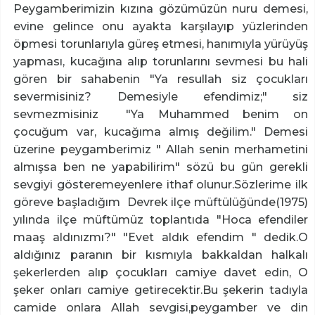
Peygamberimizin kızına gözümüzün nuru demesi,
evine gelince onu ayakta karşılayıp yüzlerinden
öpmesi torunlarıyla güreş etmesi, hanımıyla yürüyüş
yapması, kucağına alıp torunlarını sevmesi bu hali
gören bir sahabenin "Ya resullah siz çocukları
severmisiniz? Demesiyle efendimiz;" siz
sevmezmisiniz "Ya Muhammed benim on
çocuğum var, kucağıma almış değilim." Demesi
üzerine peygamberimiz " Allah senin merhametini
almışsa ben ne yapabilirim" sözü bu gün gerekli
sevgiyi gösteremeyenlere ithaf olunur.Sözlerime ilk
göreve başladığım Devrek ilçe müftülüğünde(1975)
yılında ilçe müftümüz toplantıda "Hoca efendiler
maaş aldınızmı?" "Evet aldık efendim " dedik.O
aldığınız paranın bir kısmıyla bakkaldan halkalı
şekerlerden alıp çocukları camiye davet edin, O
şeker onları camiye getirecektir.Bu şekerin tadıyla
camide onlara Allah sevgisi,peygamber ve din