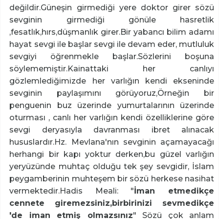
değildir.Güneşin girmediği yere doktor girer sözü
sevginin girmediği gönüle hasretlik
,fesatlık,hırs,düşmanlık girer.Bir yabancı bilim adamı
hayat sevgi ile başlar sevgi ile devam eder, mutluluk
sevgiyi öğrenmekle başlar.Sözlerini boşuna
söylememiştir.Kainattaki her canlıyı
gözlemlediğimizde her varlığın kendi ekseninde
sevginin paylaşımını görüyoruz,Örneğin bir
penguenin buz üzerinde yumurtalarının üzerinde
oturması , canlı her varlığın kendi özelliklerine göre
sevgi deryasıyla davranması ibret alınacak
hususlardır.Hz. Mevlana'nın sevginin açamayacağı
herhangi bir kapı yoktur derken,bu güzel varlığın
yeryüzünde muhtaç olduğu tek şey sevgidir, İslam
peygamberinin muhteşem bir sözü herkese nasihat
vermektedir.Hadis Meali: "
İman etmedikçe
cennete giremezsiniz,birbirinizi sevmedikçe
'de iman etmiş olmazsınız
" Sözü çok anlam