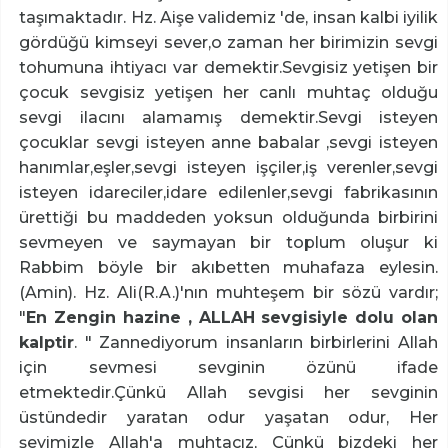
taşımaktadır. Hz. Aişe validemiz 'de, insan kalbi iyilik
gördüğü kimseyi sever,o zaman her birimizin sevgi
tohumuna ihtiyacı var demektir.Sevgisiz yetişen bir
çocuk sevgisiz yetişen her canlı muhtaç olduğu
sevgi ilacını alamamış demektir.Sevgi isteyen
çocuklar sevgi isteyen anne babalar ,sevgi isteyen
hanımlar,eşler,sevgi isteyen işçiler,iş verenler,sevgi
isteyen idareciler,idare edilenler,sevgi fabrikasının
ürettiği bu maddeden yoksun olduğunda birbirini
sevmeyen ve saymayan bir toplum oluşur ki
Rabbim böyle bir akıbetten muhafaza eylesin.
(Amin). Hz. Ali(R.A.)'nın muhteşem bir sözü vardır;
"
En Zengin hazine , ALLAH sevgisiyle dolu olan
kalptir
. " Zannediyorum insanların birbirlerini Allah
için sevmesi sevginin özünü ifade
etmektedir.Çünkü Allah sevgisi her sevginin
üstündedir yaratan odur yaşatan odur, Her
şeyimizle Allah'a muhtacız, Çünkü bizdeki her