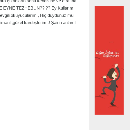
ra çıkanların sonu kendisine ve etrafına
??FE EYNE TEZHEBUN?? ?? Ey Kullarım
Sevgili okuyucularım , Hiç duydunuz mu
imanlı,güzel kardeşlerim..! Şairin anlamlı