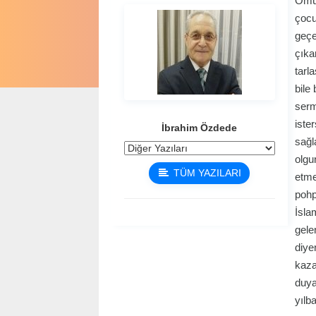
Ömür
çocu
geçe
çıka
tarl
bile
serm
iste
İbrahim Özdede
sağl
olgu
TÜM YAZILARI
etme
pohp
İsla
gele
diye
kazan
duya
yılb