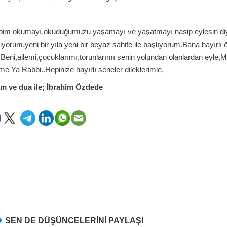
im okumayı,okuduğumuzu yaşamayı ve yaşatmayı nasip eylesin diy
iliyorum,yeni bir yıla yeni bir beyaz sahife ile başlıyorum.Bana hayırlı 
.Beni,ailemi,çocuklarımı,torunlarımı senin yolundan olanlardan eyle,Mill
me Ya Rabbi..Hepinize hayırlı seneler dileklerimle,
m ve dua ile;
İbrahim Özdede
SEN DE DÜŞÜNCELERİNİ PAYLAŞ!