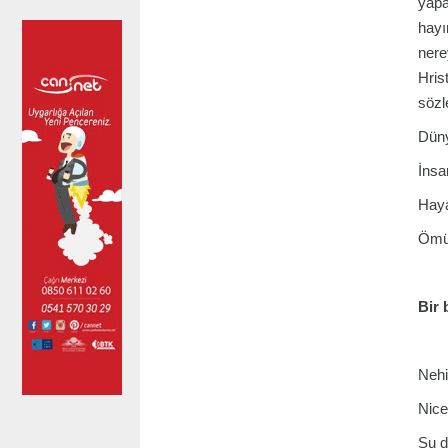
yapa
hayı
nere
Hris
sözle
Düny
İnsa
Haya
Ömür
Bir 
Nehi
Nice 
Şu d