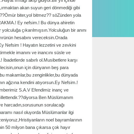
at ırmağı akıp gidiyor.Bir yıl içinde
ı,ırmaktan akan suyun geri dönmediği gibi
?Ömür biter,yol bitmez?? söZünden yola
AKMA.! Ey nefsim.! Bu dünya ahiretin
 yolculuğa çıkarılmışsın.Yolculuğun bir anını
ömrünün hesabını vereceksin.Orada
y Nefsim ! Hayatın lezzetini ve zevkini
etirmekle imanını ve inancını süsle ve
badetlerde sabırlı ol.Musibetlere karşı
elecisin,onun için dünyanın beş para
n bu makamlar,bu zenginlikler,bu dünyada
anın ağzına kendini atıyorsun.Ey Nefsim.!
amberimiz S.A.V Efendimiz inanç ve
millettendir.??diyorsa Ben Müslümanım
eye harcadın,sorusunun sorulacağı
bir haramı nasıl oluyorda Müslümanlar ilgi
eniyoruz,Hristiyanların noel bayramlarının
enin 50 milyon bana çıkarsa çok hayır