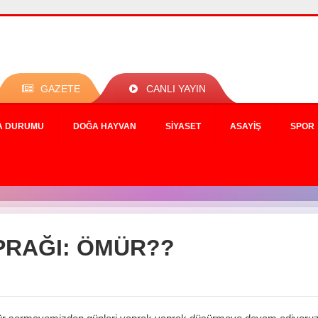
GAZETE
CANLI YAYIN
A DURUMU
DOĞA HAYVAN
SIYASET
ASAYIŞ
SPOR
PRAĞI: ÖMÜR??