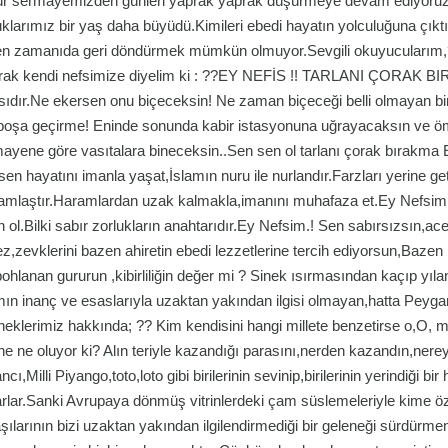
 sermayemizden günleri yaprak yaprak düşürmeye devam ediyoruz.Hay
klarımız bir yaş daha büyüdü.Kimileri ebedi hayatın yolculuğuna çıkt
n zamanıda geri döndürmek mümkün olmuyor.Sevgili okuyucularım,?
rak kendi nefsimize diyelim ki : ??EY NEFİS !! TARLANI ÇORAK BIR
asıdır.Ne ekersen onu biçeceksin! Ne zaman biçeceği belli olmayan bir
 boşa geçirme! Eninde sonunda kabir istasyonuna uğrayacaksın ve 
ayene göre vasıtalara bineceksin..Sen sen ol tarlanı çorak bırakma E
rsen hayatını imanla yaşat,İslamın nuru ile nurlandır.Farzları yerine g
amlaştır.Haramlardan uzak kalmakla,imanını muhafaza et.Ey Nefsim.! İ
n ol.Bilki sabır zorlukların anahtarıdır.Ey Nefsim.! Sen sabırsızsın,ac
z,zevklerini bazen ahiretin ebedi lezzetlerine tercih ediyorsun,Baze
ohlanan gururun ,kibirliliğin değer mi ? Sinek ısırmasından kaçıp yıl
mın inanç ve esaslarıyla uzaktan yakından ilgisi olmayan,hatta Peyg
neklerimiz hakkında; ?? Kim kendisini hangi millete benzetirse o,O, 
ne ne oluyor ki? Alın teriyle kazandığı parasını,nerden kazandın,ner
cı,Milli Piyango,toto,loto gibi birilerinin sevinip,birilerinin yerindiği 
rlar.Sanki Avrupaya dönmüş vitrinlerdeki çam süslemeleriyle kime öz
aşılarının bizi uzaktan yakından ilgilendirmediği bir geleneği sürdürm