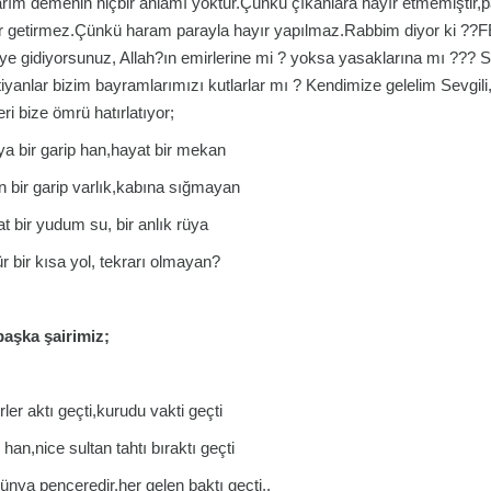
rım demenin hiçbir anlamı yoktur.Çünkü çıkanlara hayır etmemiştir,pa
r getirmez.Çünkü haram parayla hayır yapılmaz.Rabbim diyor ki 
ye gidiyorsunuz, Allah?ın emirlerine mi ? yoksa yasaklarına mı ??? 
tiyanlar bizim bayramlarımızı kutlarlar mı ? Kendimize gelelim Sevgili,
ri bize ömrü hatırlatıyor;
a bir garip han,hayat bir mekan
n bir garip varlık,kabına sığmayan
t bir yudum su, bir anlık rüya
 bir kısa yol, tekrarı olmayan?
başka şairimiz;
rler aktı geçti,kurudu vakti geçti
han,nice sultan tahtı bıraktı geçti
ünya penceredir,her gelen baktı geçti..