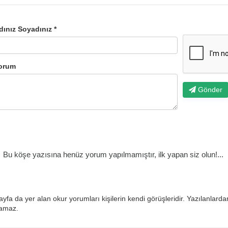
dınız Soyadınız *
orum
Gönder
Bu köşe yazısına henüz yorum yapılmamıştır, ilk yapan siz olun!...
ayfa da yer alan okur yorumları kişilerin kendi görüşleridir. Yazılanlard
lamaz.