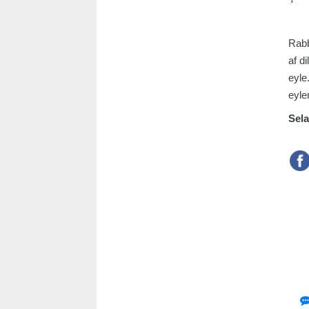
Rabb
af d
eyle
eyle
Sela