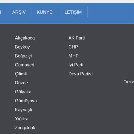
I
ARŞİV
KÜNYE
İLETİŞİM
Akçakoca
AK Parti
Beyköy
CHP
Boğaziçi
MHP
Cumayeri
İyi Parti
Çilimli
Deva Partisi
En son
Düzce
Gölyaka
Gümüşova
Kaynaşlı
Yığılca
Zonguldak