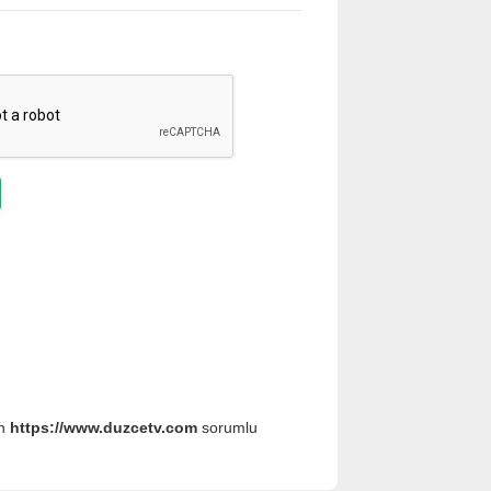
an
https://www.duzcetv.com
sorumlu