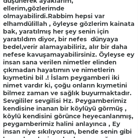
düşünerek ayaklarım,
ellerim,gözlerimde
olmayabilirdi.Rabbim hepsi var
elhamdülillah , öyleyse gözlerim kainata
bak, yaratılmış her şey senin için
yaratıldım diyor, bir nefes dünyaya
bedel,verir alamayabiliriz, alır bir daha
nefese kavuşamayabilirsiniz. Öyleyse ey
insan sana verilen nimetler elinden
çıkmadan hayatımın ve nimetlerin
kıymetini bil .! İslam peygamberi iki
nimet vardır ki, çoğu onların kıymetini
bilmez zaman ve sağlık buyurmaktadır.
Sevgililer sevgilisi Hz. Peygamberimiz
kendisine inanan bir köylüyü görmüş ,
köylü kendisini görünce heyecanlanmış,
peygamberimiz halini anlayınca , Ey
insan niye sıkılıyorsun, bende senin gibi