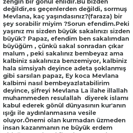
zengin bir gönül ehlidir.Bu bizden
değildir,es geçenlerden değildi, sormuş
Mevlana, kaç yaşındasınız?(faraza) bir
şey sorabilir miyim ?Sorun efendim.Peki
yaşınız mı sizden büyük sakalınızı sizden
büyük? Papaz, efendim ben sakalımdan
büyüğüm , çünkü sakal sonradan çıkar
malum , peki sakalınız bembeyaz ama
kalbiniz sakalınıza benzemiyor, kalbiniz
hala simsiyah deyince adeta şoklanmış
gibi sarsılan papaz, Ey koca Mevlana
kalbimi nasıl bembeyazlatabilirim
deyince, şifreyi Mevlana La ilahe illallah
muhammeden resulallah diyerek islamı
kabul ederek gönül dünyasının kur'anın
ışığı ile aydınlanmasına vesile
oluyor.Önemi olan kurmadan üzmeden
insan kazanmanın ne büyük erdem