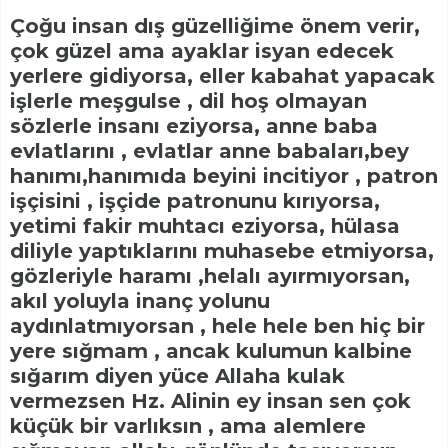
Çoğu insan dış güzelliğime önem verir,
çok güzel ama ayaklar isyan edecek
yerlere gidiyorsa, eller kabahat yapacak
işlerle meşgulse , dil hoş olmayan
sözlerle insanı eziyorsa, anne baba
evlatlarını , evlatlar anne babaları,bey
hanımı,hanımıda beyini incitiyor , patron
işçisini , işçide patronunu kırıyorsa,
yetimi fakir muhtacı eziyorsa, hülasa
diliyle yaptıklarını muhasebe etmiyorsa,
gözleriyle haramı ,helalı ayırmıyorsan,
akıl yoluyla inanç yolunu
aydınlatmıyorsan , hele hele ben hiç bir
yere sığmam , ancak kulumun kalbine
sığarım diyen yüce Allaha kulak
vermezsen Hz. Alinin ey insan sen çok
küçük bir varlıksın , ama alemlere