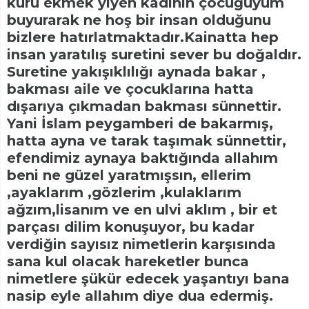
kuru ekmek yiyen kadının çocuğuyum
buyurarak ne hoş bir insan olduğunu
bizlere hatırlatmaktadır.Kainatta hep
insan yaratılış suretini sever bu doğaldır.
Suretine yakışıklılığı aynada bakar ,
bakması aile ve çocuklarına hatta
dışarıya çıkmadan bakması sünnettir.
Yani İslam peygamberi de bakarmış,
hatta ayna ve tarak taşımak sünnettir,
efendimiz aynaya baktığında allahım
beni ne güzel yaratmışsın, ellerim
,ayaklarım ,gözlerim ,kulaklarım
ağzım,lisanım ve en ulvi aklım , bir et
parçası dilim konuşuyor, bu kadar
verdiğin sayısız nimetlerin karşısında
sana kul olacak hareketler bunca
nimetlere şükür edecek yaşantıyı bana
nasip eyle allahım diye dua edermiş.