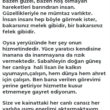
bazen güzel, bazen hoş olmayan
hareketleri barındıran insan.
Güzellikleriyle ne mümtaz varlıktır.
İnsan insanı hep böyle görmek ister,
bakarsınız melek gibidir, bir bakarsınız
felek gibidir.
Oysa yeryüzünde her şey onun
hizmetindedir. Yüce yaratıcı kendisine
inanana da inanmayana da rızık
vermektedir. Sabahleyin doğan güneş
her canlıya hali lisan ile kalkın
uyumayın,çalışın, hem dünya hem ahret
için çalışın. Ben bana verilen görevimi
yerine getiriyor hizmette kusur
etmemeye gayret ediyorum.
Size ve kainattaki her canlı cansız her
varlığa ısımı,enerjimi aktarmaktayım