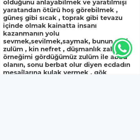
olduğunu anlayabilmek ve yaratılmışı
yaratandan ötürü hoş görebilmek ,
güneş gibi sıcak , toprak gibi tevazu
içinde olmak kainatta insanı
kazanmanın yolu
sevmek,sevilmek,saymak, bunun aksi
zulüm , kin nefret , düşmanlık zalimlik,
örneğimi gördüğümüz zulüm ile abad
olanın, sonu berbat olur diyen ecdadın
mesajlarına kulak vermek , gök
kubbede hoş bir seda bırakmak , gönüle
girebilmenin en etkili ilacı KAİNATTA
İNSANI SEVMEK , Selam ve Dualarımla..