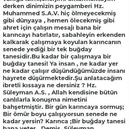
derken dinimizin peygamberi Hz.
Muhammed S.A.V. hiç ölmeyecekmiş
gibi dünyaya , hemen ölecekmiş gibi
ahret için çalışın mesajı bana bir
karıncayı hatırlatır, sabahleyin erkenden
kalkarak çalışmaya koyulan karıncanın
senede yediği bir tek buğday
tanesidir.Bu kadar bir çalışmaya bir
buğday tanesi! Ya insan , ne kadar yer
ne kadar çalışır düşündüğümüzde insanı
hayrete düşürmektedir.Şu anlatacağım
ibretli kıssaya ne dersiniz ? Hz.
Süleyman A.S. , Allah kendisine bütün
canlılarla konuşma nimetini
bahşetmiştir. Bir gün karıncaya sormuş;
Bir ömür boyu çalışıyorsun senede ne
kadar yersin? Karınca ;Bir buğday tanesi
bana yeter . Demiş. Süleyman