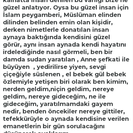
kâinatta insan denilen bu varlığı bize ne
güzel anlatıyor. Oysa bu güzel insan için
İslam peygamberi, Müslüman elinden
dilinden belinden emin olan kişidir,
derken nimetlerle donatılan insan
aynaya baktığında kendisini güzel
görür, aynı insan aynada kendi hayatını
irdelediğinde nasıl görmeli, ben bir
damda sudan yaratılan , Anne şefkati ile
büyüyen , yedirilirse yiyen, sevgi
çiçeğiyle süslenen , el bebek gül bebek
özlemiyle yetişen biri olarak ben kimim,
nerden geldim,niçin geldim, nereye
geldim, nereye gideceğim, ne ile
gideceğim, yaratılmamdaki gayem
nedir, benden öncekiler nereye gittiler,
tefekkürüyle o aynada kendisine verilen
emanetlerin bir gün sorulacağını