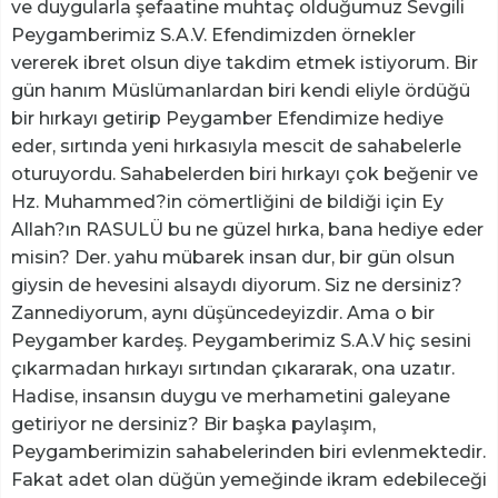
ve duygularla şefaatine muhtaç olduğumuz Sevgili
Peygamberimiz S.A.V. Efendimizden örnekler
vererek ibret olsun diye takdim etmek istiyorum. Bir
gün hanım Müslümanlardan biri kendi eliyle ördüğü
bir hırkayı getirip Peygamber Efendimize hediye
eder, sırtında yeni hırkasıyla mescit de sahabelerle
oturuyordu. Sahabelerden biri hırkayı çok beğenir ve
Hz. Muhammed?in cömertliğini de bildiği için Ey
Allah?ın RASULÜ bu ne güzel hırka, bana hediye eder
misin? Der. yahu mübarek insan dur, bir gün olsun
giysin de hevesini alsaydı diyorum. Siz ne dersiniz?
Zannediyorum, aynı düşüncedeyizdir. Ama o bir
Peygamber kardeş. Peygamberimiz S.A.V hiç sesini
çıkarmadan hırkayı sırtından çıkararak, ona uzatır.
Hadise, insansın duygu ve merhametini galeyane
getiriyor ne dersiniz? Bir başka paylaşım,
Peygamberimizin sahabelerinden biri evlenmektedir.
Fakat adet olan düğün yemeğinde ikram edebileceği