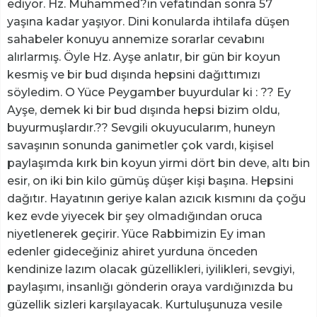
ediyor. Hz. Muhammed?in vefatından sonra 57
yaşına kadar yaşıyor. Dini konularda ihtilafa düşen
sahabeler konuyu annemize sorarlar cevabını
alırlarmış. Öyle Hz. Ayşe anlatır, bir gün bir koyun
kesmiş ve bir bud dışında hepsini dağıttımızı
söyledim. O Yüce Peygamber buyurdular ki : ?? Ey
Ayşe, demek ki bir bud dışında hepsi bizim oldu,
buyurmuşlardır.?? Sevgili okuyucularım, huneyn
savaşının sonunda ganimetler çok vardı, kişisel
paylaşımda kırk bin koyun yirmi dört bin deve, altı bin
esir, on iki bin kilo gümüş düşer kişi başına. Hepsini
dağıtır. Hayatının geriye kalan azıcık kısmını da çoğu
kez evde yiyecek bir şey olmadığından oruca
niyetlenerek geçirir. Yüce Rabbimizin Ey iman
edenler gideceğiniz ahiret yurduna önceden
kendinize lazım olacak güzellikleri, iyilikleri, sevgiyi,
paylaşımı, insanlığı gönderin oraya vardığınızda bu
güzellik sizleri karşılayacak. Kurtuluşunuza vesile