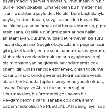
paylaşmadığın servetin sıhhatin, ilmin, insanlığın bir
gün elinden çıkabilir. Emanet olan bu nimetler hali
lisan ile sahibine şöyle der. Ne olur beni başkalarıyla
paylaş ki, dost kazan, sevgi kazan, dua kazan. Bu
halinle başkalarına örnek ol ki herkes imrensin, gıpta
etsin sana. Özellikle günümüz şartlarında hallini
anlatamayan, durumunu dile getiremeyen, bir sürü
insanı duyarsınız. Sevgili okuyucularım, peşinen sizin
gibi güzel kardeşlerime şunu hatırlatmak istiyorum.
Muhtaçları onurlandırmak, onların ayağımıza değil
bizim onların yanına giderek sevindirmemiz çok
önemlidir. Onları rencide etmemek, onları topluma
kazandırmak, kendi çevremizdeki insanlara vesile
olarak her konuda toplum bireylerine yararlı olmak,
insana Dünya ve Ahiret kazanımını sağlar.
Unutmayalım, biz ümmetini çok seven bir
Peygamberimiz var ki sahabe çok defa anam
babam feda olsun Ya RESULALLAH dediği aynı söz