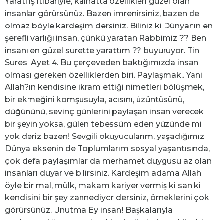
Yaratılış itibariyle, kainatta özellikleri güzel olan
insanlar görürsünüz. Bazen imrenirsiniz, bazen de
olmaz böyle kardeşim dersiniz. Biliniz ki Dünyanın en
şerefli varlığı insan, çünkü yaratan Rabbimiz ?? Ben
insanı en güzel surette yarattım ?? buyuruyor. Tin
Suresi Ayet 4. Bu çerçeveden baktığımızda insan
olması gereken özelliklerden biri. Paylaşmak.. Yani
Allah?ın kendisine ikram ettiği nimetleri bölüşmek,
bir ekmeğini komşusuyla, acısını, üzüntüsünü,
düğününü, sevinç günlerini paylaşan insan verecek
bir şeyin yoksa, gülen tebessüm eden yüzünde mi
yok deriz bazen! Sevgili okuyucularım, yaşadığımız
Dünya eksenin de Toplumlarım sosyal yaşantısında,
çok defa paylaşımlar da merhamet duygusu az olan
insanları duyar ve bilirsiniz. Kardeşim adama Allah
öyle bir mal, mülk, makam kariyer vermiş ki san ki
kendisini bir şey zannediyor dersiniz, örneklerini çok
görürsünüz. Unutma Ey insan! Başkalarıyla