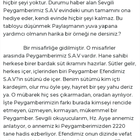
hiçbir şeyi yoktur. Durumu haber alan Sevgili
Peygamberimiz S.A.V evindeki unun tamamını ona
hediye eder, kendi evinde hiçbir şeyi kalmaz. Bu
tabloyu düşünmek Paylaşmanın yuva yapana
yardımcı olmanın harika bir örneği ne dersiniz.?
Bir misafirliğe gidilmiştir. O misafirler
arasında Peygamberimiz S.A.V vardır. Hane sahibi
herkese birer bardak süt ikramını hazırlar. Sütler gelir,
herkes içer, içlerinden biri Peygamber Efendimiz
S.A.V?in sütünü de içer. Benim sütümü kim içti
kardeşim, olur mu öyle şey, hayret bir şey yahu deriz
ya. O mübarek hiç ses çıkarmadan, oradan ayrılıyor.
İşte Peygamberimizin farkı burada kimseyi rencide
etmeyen, üzmeyen, kırmayan, mükemmel bir
Peygamber. Sevgili okuyucularım, Hz. Ayşe annemiz
anlatıyor, o annemiz ki Peygamberimizden 2220
tane hadis ezberliyor. Efendimiz onun dizinde vefat