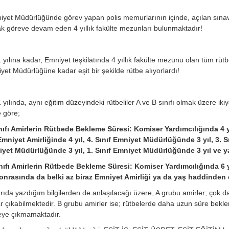
yet Müdürlüğünde görev yapan polis memurlarının içinde, açılan sınav
ak göreve devam eden 4 yıllık fakülte mezunları bulunmaktadır!
 yılına kadar, Emniyet teşkilatında 4 yıllık fakülte mezunu olan tüm rütbe
yet Müdürlüğüne kadar eşit bir şekilde rütbe alıyorlardı!
 yılında, aynı eğitim düzeyindeki rütbeliler A ve B sınıfı olmak üzere ik
 göre;
nıfı Amirlerin Rütbede Bekleme Süresi: Komiser Yardımcılığında 4 yı
 Emniyet Amirliğinde 4 yıl, 4. Sınıf Emniyet Müdürlüğünde 3 yıl, 3. 
yet Müdürlüğünde 3 yıl, 1. Sınıf Emniyet Müdürlüğünde 3 yıl ve ya
nıfı Amirlerin Rütbede Bekleme Süresi: Komiser Yardımcılığında 6 yıl
onrasında da belki az biraz Emniyet Amirliği ya da yaş haddinden e
rıda yazdığım bilgilerden de anlaşılacağı üzere, A grubu amirler; çok d
r çıkabilmektedir. B grubu amirler ise; rütbelerde daha uzun süre bekle
eye çıkmamaktadır.