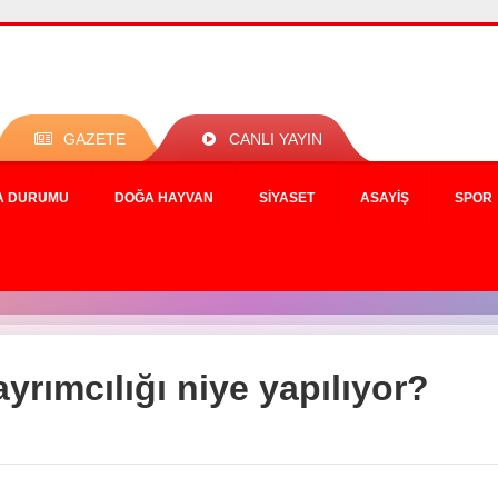
GAZETE
CANLI YAYIN
A DURUMU
DOĞA HAYVAN
SIYASET
ASAYIŞ
SPOR
yrımcılığı niye yapılıyor?