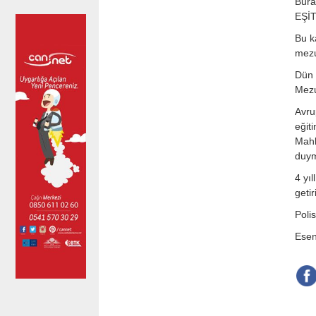
Bura
EŞİT
Bu k
mezu
Dün 
Mezu
Avru
eğit
Mahk
duym
4 yı
getir
Poli
Esen