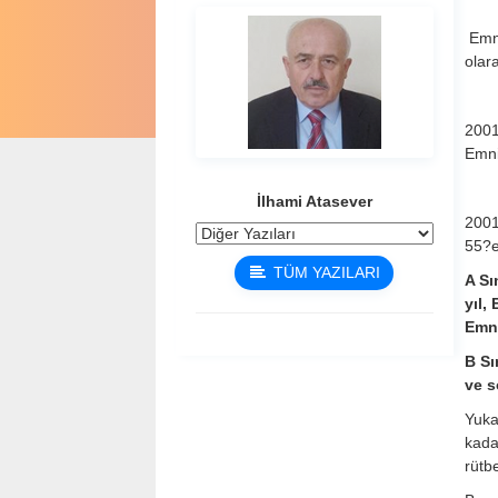
Emni
olar
2001
Emni
İlhami Atasever
2001
55?e
TÜM YAZILARI
A Sı
yıl,
Emni
B Sı
ve s
Yuka
kada
rütb