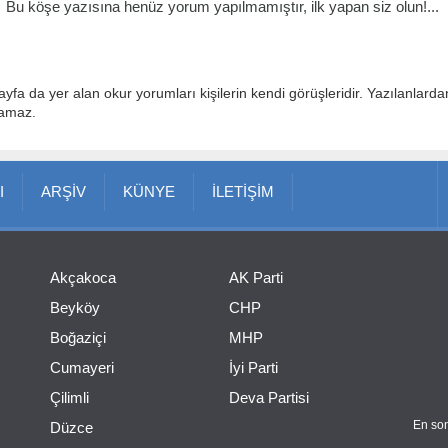
Bu köşe yazısına henüz yorum yapılmamıştır, ilk yapan siz olun!...
ayfa da yer alan okur yorumları kişilerin kendi görüşleridir. Yazılanlard
lamaz.
I
ARŞİV
KÜNYE
İLETİŞİM
Akçakoca
AK Parti
Beyköy
CHP
Boğaziçi
MHP
Cumayeri
İyi Parti
Çilimli
Deva Partisi
En son
Düzce