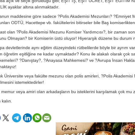
da açık ve seçik görüldüğü gibi; EŞİT İŞ, EŞİT ÜCRET, EŞİT EĞİTİM h
LİK ayaklar altına alınmaktadır.
anun maddesine göre sadece ?Polis Akademisi Mezunları? ?Emniyet Müdür
nları ODTÜ, Hacettepe vb. fakültelerini bitirseler bile Baş komiserlikten
ast olan ?Polis Akademisi Mezunu Komiser Yardımcısı?, bir zaman son
nu Olmayan? bir Komiserin üstü oluyor! Hiyerarşik düzene bu durum 
pa devletlerinde aynı eğitim düzeyindeki rütbelilerde böyle bir ayrım va
im öğretim eşitliğine ne kadar uymaktadır? Konu ile alakalı olarak çok s
emeleri? ?Danıştay?, ?Anayasa Mahkemesi? ve ?Avrupa İnsan Hakları
aktayız!
llık Üniversite veya fakülte mezunu olan polis amirleri, ?Polis Akademis
ilmesini istemektedirler!
s memur veya amiri olan arkadaşların bu isteklerini karşılamak çok mu 
 kalın.