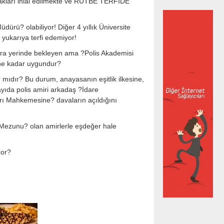
akları ihlal edilmekte ve RÜTBE TERFİDE
ü? olabiliyor! Diğer 4 yıllık Üniversite
 yukarıya terfi edemiyor!
ra yerinde bekleyen ama ?Polis Akademisi
ne kadar uygundur?
r mıdır? Bu durum, anayasanın eşitlik ilkesine,
ayıda polis amiri arkadaş ?İdare
 Mahkemesine? davaların açıldığını
i Mezunu? olan amirlerle eşdeğer hale
zor?