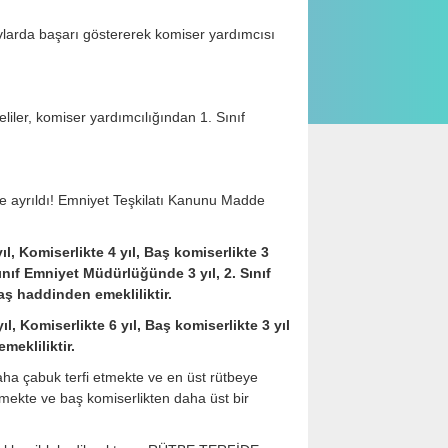
larda başarı göstererek komiser yardımcısı
liler, komiser yardımcılığından 1. Sınıf
iye ayrıldı! Emniyet Teşkilatı Kanunu Madde
l, Komiserlikte 4 yıl, Baş komiserlikte 3
Sınıf Emniyet Müdürlüğünde 3 yıl, 2. Sınıf
ş haddinden emekliliktir.
, Komiserlikte 6 yıl, Baş komiserlikte 3 yıl
mekliliktir.
aha çabuk terfi etmekte ve en üst rütbeye
mekte ve baş komiserlikten daha üst bir