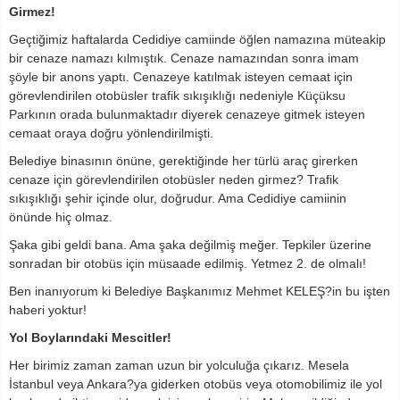
Girmez!
Geçtiğimiz haftalarda Cedidiye camiinde öğlen namazına müteakip
bir cenaze namazı kılmıştık. Cenaze namazından sonra imam
şöyle bir anons yaptı. Cenazeye katılmak isteyen cemaat için
görevlendirilen otobüsler trafik sıkışıklığı nedeniyle Küçüksu
Parkının orada bulunmaktadır diyerek cenazeye gitmek isteyen
cemaat oraya doğru yönlendirilmişti.
Belediye binasının önüne, gerektiğinde her türlü araç girerken
cenaze için görevlendirilen otobüsler neden girmez? Trafik
sıkışıklığı şehir içinde olur, doğrudur. Ama Cedidiye camiinin
önünde hiç olmaz.
Şaka gibi geldi bana. Ama şaka değilmiş meğer. Tepkiler üzerine
sonradan bir otobüs için müsaade edilmiş. Yetmez 2. de olmalı!
Ben inanıyorum ki Belediye Başkanımız Mehmet KELEŞ?in bu işten
haberi yoktur!
Yol Boylarındaki Mescitler!
Her birimiz zaman zaman uzun bir yolculuğa çıkarız. Mesela
İstanbul veya Ankara?ya giderken otobüs veya otomobilimiz ile yol