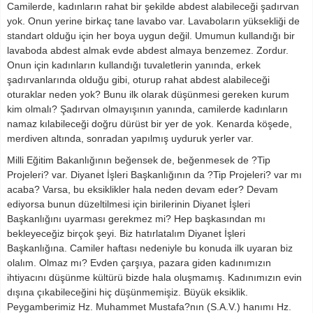
Camilerde, kadınların rahat bir şekilde abdest alabileceği şadırvan
yok. Onun yerine birkaç tane lavabo var. Lavaboların yüksekliği de
standart olduğu için her boya uygun değil. Umumun kullandığı bir
lavaboda abdest almak evde abdest almaya benzemez. Zordur.
Onun için kadınların kullandığı tuvaletlerin yanında, erkek
şadırvanlarında olduğu gibi, oturup rahat abdest alabileceği
oturaklar neden yok? Bunu ilk olarak düşünmesi gereken kurum
kim olmalı? Şadırvan olmayışının yanında, camilerde kadınların
namaz kılabileceği doğru dürüst bir yer de yok. Kenarda köşede,
merdiven altında, sonradan yapılmış uyduruk yerler var.
Milli Eğitim Bakanlığının beğensek de, beğenmesek de ?Tip
Projeleri? var. Diyanet İşleri Başkanlığının da ?Tip Projeleri? var mı
acaba? Varsa, bu eksiklikler hala neden devam eder? Devam
ediyorsa bunun düzeltilmesi için birilerinin Diyanet İşleri
Başkanlığını uyarması gerekmez mi? Hep başkasından mı
bekleyeceğiz birçok şeyi. Biz hatırlatalım Diyanet İşleri
Başkanlığına. Camiler haftası nedeniyle bu konuda ilk uyaran biz
olalım. Olmaz mı? Evden çarşıya, pazara giden kadınımızın
ihtiyacını düşünme kültürü bizde hala oluşmamış. Kadınımızın evin
dışına çıkabileceğini hiç düşünmemişiz. Büyük eksiklik.
Peygamberimiz Hz. Muhammet Mustafa?nın (S.A.V.) hanımı Hz.