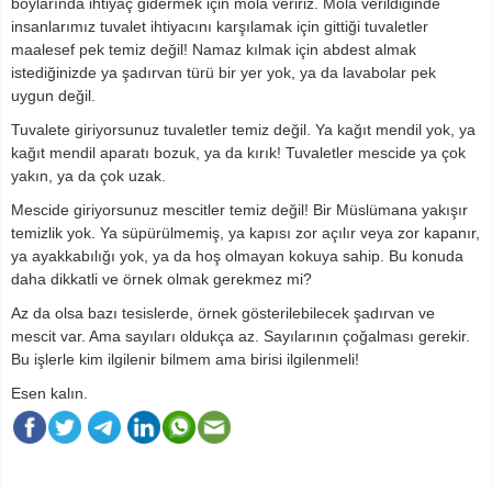
boylarında ihtiyaç gidermek için mola veririz. Mola verildiğinde
insanlarımız tuvalet ihtiyacını karşılamak için gittiği tuvaletler
maalesef pek temiz değil! Namaz kılmak için abdest almak
istediğinizde ya şadırvan türü bir yer yok, ya da lavabolar pek
uygun değil.
Tuvalete giriyorsunuz tuvaletler temiz değil. Ya kağıt mendil yok, ya
kağıt mendil aparatı bozuk, ya da kırık! Tuvaletler mescide ya çok
yakın, ya da çok uzak.
Mescide giriyorsunuz mescitler temiz değil! Bir Müslümana yakışır
temizlik yok. Ya süpürülmemiş, ya kapısı zor açılır veya zor kapanır,
ya ayakkabılığı yok, ya da hoş olmayan kokuya sahip. Bu konuda
daha dikkatli ve örnek olmak gerekmez mi?
Az da olsa bazı tesislerde, örnek gösterilebilecek şadırvan ve
mescit var. Ama sayıları oldukça az. Sayılarının çoğalması gerekir.
Bu işlerle kim ilgilenir bilmem ama birisi ilgilenmeli!
Esen kalın.