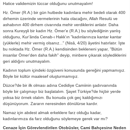
Hatice validemizin tüccar olduğunu unutmayalım!
Hz. Ömer (R.A.) bir gün hutbede kadınlara mehir bedeli olarak 400
dirhemin üzerinde vermelerinin hata olacağını, Allah Resulü ve
ashabının 400 dirhem civarında mehir verdiklerini anlatır. Daha
sonra Kureyşli bir kadın Hz. Ömer'e (R.A.) bu söylediğinin yanlış
olduğunu, Kur'ânda Cenab-ı Hakk'ın "kadınlarınıza kantar kantar
(yüklerle) mehir vermiş olsanız..." (Nisâ, 4/20) âyetini hatırlatır. İşte
bu noktada Hz. Ömer (R.A.) kendisinden bekleneni yapar, "Bütün
insanlar Ömer'den daha fakih" deyip, minbere çıkarak söylediklerini
geri aldığını unutmayalım.
Kadının toplum içindeki özgüveni konusunda gereğini yapmamışız.
Böyle bir kültür maalesef oluşturmamışız.
Düzce?de bir ilk olması adına Cedidiye Camiinin şadırvanında
böyle bir çalışmayı biz başlatalım. Şayet Türkiye?de hiçbir yerde
yoksa biz örnek olalım. Bu konuda çok geç kaldığımızı
düşünüyorum. Zararın neresinden dönülürse kardır.
Namaz için abdest almak erkeklere farz olduğu kadar,
kadınlarımıza da farz olduğunu söylemeye gerek var mı?
Cenaze İçin Görevlendirilen Otobüsler, Cami Bahçesine Neden