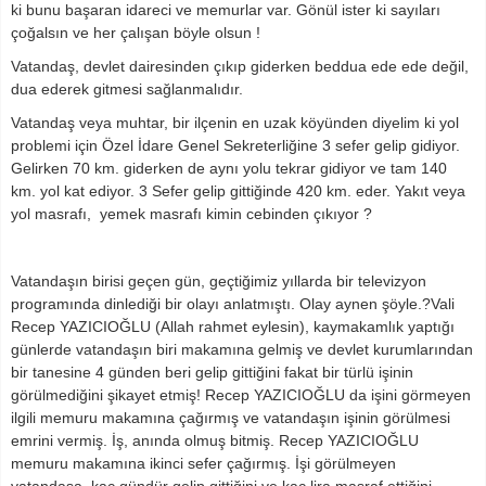
ki bunu başaran idareci ve memurlar var. Gönül ister ki sayıları
çoğalsın ve her çalışan böyle olsun !
Vatandaş, devlet dairesinden çıkıp giderken beddua ede ede değil,
dua ederek gitmesi sağlanmalıdır.
Vatandaş veya muhtar, bir ilçenin en uzak köyünden diyelim ki yol
problemi için Özel İdare Genel Sekreterliğine 3 sefer gelip gidiyor.
Gelirken 70 km. giderken de aynı yolu tekrar gidiyor ve tam 140
km. yol kat ediyor. 3 Sefer gelip gittiğinde 420 km. eder. Yakıt veya
yol masrafı, yemek masrafı kimin cebinden çıkıyor ?
Vatandaşın birisi geçen gün, geçtiğimiz yıllarda bir televizyon
programında dinlediği bir olayı anlatmıştı. Olay aynen şöyle.?Vali
Recep YAZICIOĞLU (Allah rahmet eylesin), kaymakamlık yaptığı
günlerde vatandaşın biri makamına gelmiş ve devlet kurumlarından
bir tanesine 4 günden beri gelip gittiğini fakat bir türlü işinin
görülmediğini şikayet etmiş! Recep YAZICIOĞLU da işini görmeyen
ilgili memuru makamına çağırmış ve vatandaşın işinin görülmesi
emrini vermiş. İş, anında olmuş bitmiş. Recep YAZICIOĞLU
memuru makamına ikinci sefer çağırmış. İşi görülmeyen
vatandaşa, kaç gündür gelip gittiğini ve kaç lira masraf ettiğini