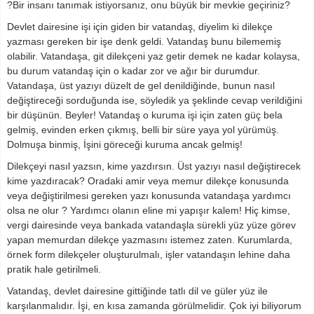
?Bir insanı tanımak istiyorsanız, onu büyük bir mevkie geçiriniz?
Devlet dairesine işi için giden bir vatandaş, diyelim ki dilekçe
yazması gereken bir işe denk geldi. Vatandaş bunu bilememiş
olabilir. Vatandaşa, git dilekçeni yaz getir demek ne kadar kolaysa,
bu durum vatandaş için o kadar zor ve ağır bir durumdur.
Vatandaşa, üst yazıyı düzelt de gel denildiğinde, bunun nasıl
değiştireceği sorduğunda ise, söyledik ya şeklinde cevap verildiğini
bir düşünün. Beyler! Vatandaş o kuruma işi için zaten güç bela
gelmiş, evinden erken çıkmış, belli bir süre yaya yol yürümüş.
Dolmuşa binmiş, İşini göreceği kuruma ancak gelmiş!
Dilekçeyi nasıl yazsın, kime yazdırsın. Üst yazıyı nasıl değiştirecek
kime yazdıracak? Oradaki amir veya memur dilekçe konusunda
veya değiştirilmesi gereken yazı konusunda vatandaşa yardımcı
olsa ne olur ? Yardımcı olanın eline mi yapışır kalem! Hiç kimse,
vergi dairesinde veya bankada vatandaşla sürekli yüz yüze görev
yapan memurdan dilekçe yazmasını istemez zaten. Kurumlarda,
örnek form dilekçeler oluşturulmalı, işler vatandaşın lehine daha
pratik hale getirilmeli.
Vatandaş, devlet dairesine gittiğinde tatlı dil ve güler yüz ile
karşılanmalıdır. İşi, en kısa zamanda görülmelidir. Çok iyi biliyorum