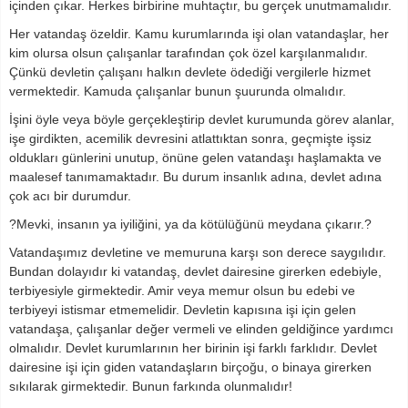
içinden çıkar. Herkes birbirine muhtaçtır, bu gerçek unutmamalıdır.
Her vatandaş özeldir. Kamu kurumlarında işi olan vatandaşlar, her
kim olursa olsun çalışanlar tarafından çok özel karşılanmalıdır.
Çünkü devletin çalışanı halkın devlete ödediği vergilerle hizmet
vermektedir. Kamuda çalışanlar bunun şuurunda olmalıdır.
İşini öyle veya böyle gerçekleştirip devlet kurumunda görev alanlar,
işe girdikten, acemilik devresini atlattıktan sonra, geçmişte işsiz
oldukları günlerini unutup, önüne gelen vatandaşı haşlamakta ve
maalesef tanımamaktadır. Bu durum insanlık adına, devlet adına
çok acı bir durumdur.
?Mevki, insanın ya iyiliğini, ya da kötülüğünü meydana çıkarır.?
Vatandaşımız devletine ve memuruna karşı son derece saygılıdır.
Bundan dolayıdır ki vatandaş, devlet dairesine girerken edebiyle,
terbiyesiyle girmektedir. Amir veya memur olsun bu edebi ve
terbiyeyi istismar etmemelidir. Devletin kapısına işi için gelen
vatandaşa, çalışanlar değer vermeli ve elinden geldiğince yardımcı
olmalıdır. Devlet kurumlarının her birinin işi farklı farklıdır. Devlet
dairesine işi için giden vatandaşların birçoğu, o binaya girerken
sıkılarak girmektedir. Bunun farkında olunmalıdır!