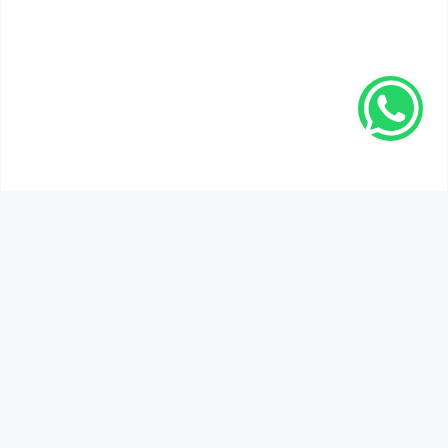
SEN DE DÜŞÜNCELERİNİ PAYLAŞ!
Adınız Soyadınız *
Yorum