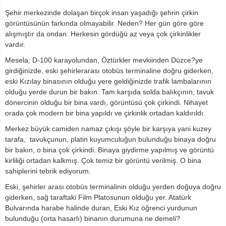
Şehir merkezinde dolaşan birçok insan yaşadığı şehrin çirkin
görüntüsünün farkında olmayabilir. Neden? Her gün göre göre
alışmıştır da ondan. Herkesin gördüğü az veya çok çirkinlikler
vardır.
Mesela; D-100 karayolundan, Öztürkler mevkiinden Düzce?ye
girdiğinizde, eski şehirlerarası otobüs terminaline doğru giderken,
eski Kızılay binasının olduğu yere geldiğinizde trafik lambalarının
olduğu yerde durun bir bakın. Tam karşıda solda balıkçının, tavuk
dönercinin olduğu bir bina vardı, görüntüsü çok çirkindi. Nihayet
orada çok modern bir bina yapıldı ve çirkinlik ortadan kaldırıldı.
Merkez büyük camiden namaz çıkışı şöyle bir karşıya yani kuzey
tarafa, tavukçunun, platin kuyumculuğun bulunduğu binaya doğru
bir bakın, o bina çok çirkindi. Binaya giydirme yapılmış ve görüntü
kirliliği ortadan kalkmış. Çok temiz bir görüntü verilmiş. O bina
sahiplerini tebrik ediyorum.
Eski, şehirler arası otobüs terminalinin olduğu yerden doğuya doğru
giderken, sağ taraftaki Film Platosunun olduğu yer. Atatürk
Bulvarında harabe halinde duran, Eski Kız öğrenci yurdunun
bulunduğu (orta hasarlı) binanın durumuna ne demeli?