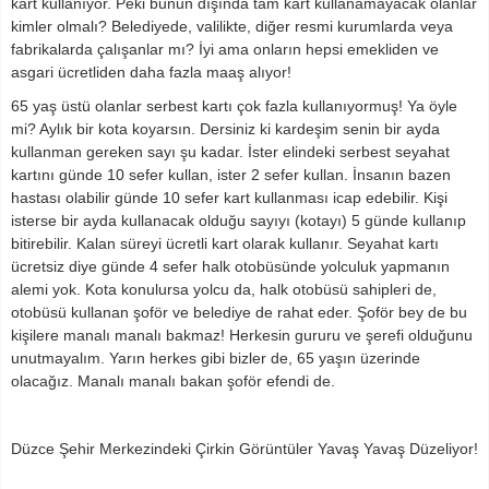
kart kullanıyor. Peki bunun dışında tam kart kullanamayacak olanlar
kimler olmalı? Belediyede, valilikte, diğer resmi kurumlarda veya
fabrikalarda çalışanlar mı? İyi ama onların hepsi emekliden ve
asgari ücretliden daha fazla maaş alıyor!
65 yaş üstü olanlar serbest kartı çok fazla kullanıyormuş! Ya öyle
mi? Aylık bir kota koyarsın. Dersiniz ki kardeşim senin bir ayda
kullanman gereken sayı şu kadar. İster elindeki serbest seyahat
kartını günde 10 sefer kullan, ister 2 sefer kullan. İnsanın bazen
hastası olabilir günde 10 sefer kart kullanması icap edebilir. Kişi
isterse bir ayda kullanacak olduğu sayıyı (kotayı) 5 günde kullanıp
bitirebilir. Kalan süreyi ücretli kart olarak kullanır. Seyahat kartı
ücretsiz diye günde 4 sefer halk otobüsünde yolculuk yapmanın
alemi yok. Kota konulursa yolcu da, halk otobüsü sahipleri de,
otobüsü kullanan şoför ve belediye de rahat eder. Şoför bey de bu
kişilere manalı manalı bakmaz! Herkesin gururu ve şerefi olduğunu
unutmayalım. Yarın herkes gibi bizler de, 65 yaşın üzerinde
olacağız. Manalı manalı bakan şoför efendi de.
Düzce Şehir Merkezindeki Çirkin Görüntüler Yavaş Yavaş Düzeliyor!