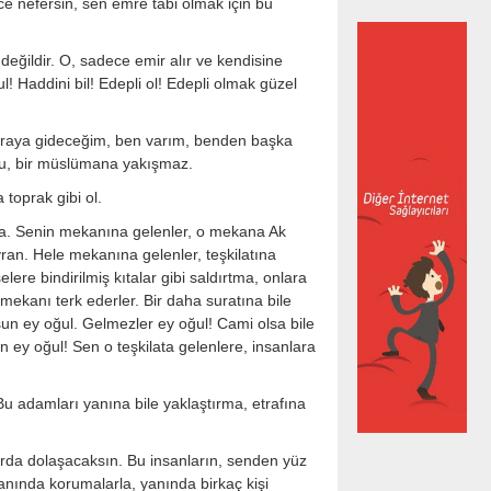
e nefersin, sen emre tabi olmak için bu
ildir. O, sadece emir alır ve kendisine
l! Haddini bil! Edepli ol! Edepli olmak güzel
şuraya gideceğim, ben varım, benden başka
u, bir müslümana yakışmaz.
 toprak gibi ol.
nla. Senin mekanına gelenler, o mekana Ak
vran. Hele mekanına gelenler, teşkilatına
elere bindirilmiş kıtalar gibi saldırtma, onlara
u mekanı terk ederler. Bir daha suratına bile
un ey oğul. Gelmezler ey oğul! Cami olsa bile
 ey oğul! Sen o teşkilata gelenlere, insanlara
 Bu adamları yanına bile yaklaştırma, etrafına
rda dolaşacaksın. Bu insanların, senden yüz
yanında korumalarla, yanında birkaç kişi