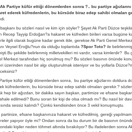
?Ak Partiye küfür ettiği dönemlerden sonra ?.. bu partiye ağızlar
ret ederek küfredenlerin, bu kürsüde biraz edep sahibi olmaları ge
di.
l başkanı bu sözleri nasıl ve kim için söyler? Şayet Ak Parti Düzce teşkil
n Recep Tayyip Erdoğan?a hakaret ve küfreden birileri varsa bugüne ka
lerle ilgili olarak bugüne kadar gerek ilde, gerekse Ak Parti Genel Merke
nı Veysel Eroğlu?nun da olduğu toplantıda
?Spor Toto?
ile belirlenmi
mişti.Bu şekilde belirlenmiş milletvekilleri mi vardır, varsa kimlerdir? 
l Merkezi tarafından hiç sorulmuş mu? Bu sözleri basının önünde konu
eri üzerinden nasıl bir algı oluşturulmak isteniyor ve bu yollarla Düzce?n
ceksiniz?
Partiye küfür ettiği dönemlerden sonra, bu partiye ağızlarını doldura
ek küfredenlerin, bu kürsüde biraz edep sahibi olmaları gerekir.? sözler
ak hep bir ağızdan, bir dakika sayın başkan, partimize ve efsane başka
hale edilmedi? Bunu soran bir kişi de olsa olmadı mı? Bu nasıl bir dava 
ısında sessiz kalındı? Çünkü kendisinden önce 3 vekil konuşmuştu.
n partinize, efsane başkanınıza hakaret ve küfredilmiş, gereği yapılmamı
reler yapıyor öyle mi? Ondan sonra da bu durum bir de basının önünde 
londaki kişiler neden töhmet altında bırakılıyor? Bu ifadelerden sonra Ak