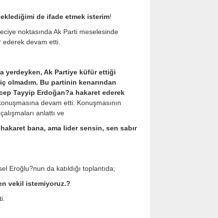
beklediğimi de ifade etmek isterim
!
seciye noktasında Ak Parti meselesinde
r ederek devam etti.
a yerdeyken, Ak Partiye küfür ettiği
hiç olmadım. Bu partinin kenarından
Recep Tayyip Erdoğan?a hakaret ederek
konuşmasına devam etti. Konuşmasının
çalışmaları anlattı ve
hakaret bana, ama lider sensin, sen sabır
l Eroğlu?nun da katıldığı toplantıda;
n vekil istemiyoruz.?
i.