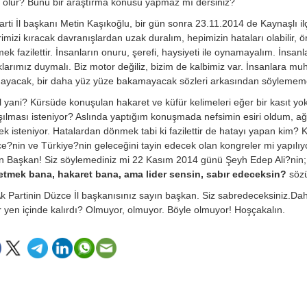
l olur? Bunu bir araştırma konusu yapmaz mı dersiniz?
arti İl başkanı Metin Kaşıkoğlu, bir gün sonra 23.11.2014 de Kaynaşlı i
irimizi kıracak davranışlardan uzak duralım, hepimizin hataları olabilir,
ek fazilettir. İnsanların onuru, şerefi, haysiyeti ile oynamayalım. İns
klarımız duymalı. Biz motor değiliz, bizim de kalbimiz var. İnsanlara mu
ayacak, bir daha yüz yüze bakamayacak sözleri arkasından söylememel
l yani? Kürsüde konuşulan hakaret ve küfür kelimeleri eğer bir kasıt yo
şılması isteniyor? Aslında yaptığım konuşmada nefsimin esiri oldum, a
k isteniyor. Hatalardan dönmek tabi ki fazilettir de hatayı yapan kim? 
e?nin ve Türkiye?nin geleceğini tayin edecek olan kongreler mi yapılı
n Başkan! Siz söylemediniz mi 22 Kasım 2014 günü Şeyh Edep Ali?nin;
etmek bana, hakaret bana, ama lider sensin, sabır edeceksin?
söz
Ak Partinin Düzce İl başkanısınız sayın başkan. Siz sabredeceksiniz.D
lır yen içinde kalırdı? Olmuyor, olmuyor. Böyle olmuyor! Hoşçakalın.