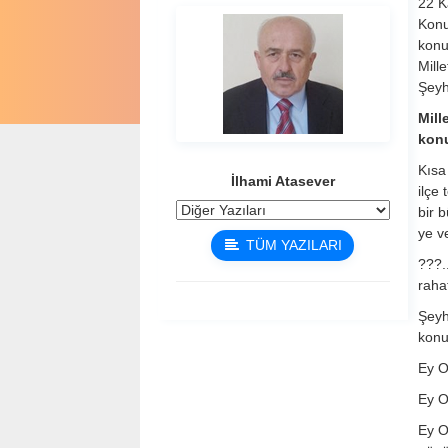
22 K
Konu
konu
Mill
Şeyh
Mill
konu
Kısa
İlhami Atasever
ilçe
bir 
ye v
TÜM YAZILARI
???..
rahat
Şeyh
konu
Ey O
Ey O
Ey O