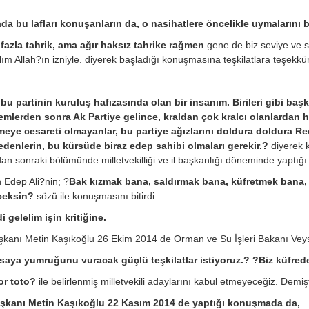
da bu lafları konuşanların da, o nasihatlere öncelikle uymalarını 
fazla tahrik, ama ağır haksız tahrike rağmen
gene de biz seviye ve 
lım Allah?ın izniyle. diyerek başladığı konuşmasına teşkilatlara teşekkü
bu partinin kuruluş hafızasında olan bir insanım. Birileri gibi başk
mlerden sonra Ak Partiye gelince, kraldan çok kralcı olanlardan 
eye cesareti olmayanlar, bu partiye ağızlarını doldura doldura 
edenlerin, bu kürsüde biraz edep sahibi olmaları gerekir.?
diyerek 
an sonraki bölümünde milletvekilliği ve il başkanlığı döneminde yaptığı 
 Edep Ali?nin; ?
Bak kızmak bana, saldırmak bana, küfretmek bana, 
ceksin?
sözü ile konuşmasını bitirdi.
i gelelim işin kritiğine.
aşkanı Metin Kaşıkoğlu 26 Ekim 2014 de Orman ve Su İşleri Bakanı Veyse
aya yumruğunu vuracak güçlü teşkilatlar istiyoruz.? ?Biz küfrede
or toto?
ile belirlenmiş milletvekili adaylarını kabul etmeyeceğiz. Demişt
aşkanı Metin Kaşıkoğlu 22 Kasım 2014 de yaptığı konuşmada da,