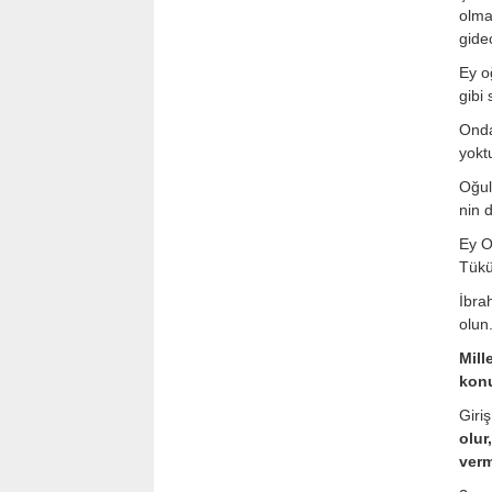
olma
gide
Ey o
gibi
Onda
yokt
Oğul
nin 
Ey O
Tükü
İbra
olun
Mill
konu
Giri
olur
verm