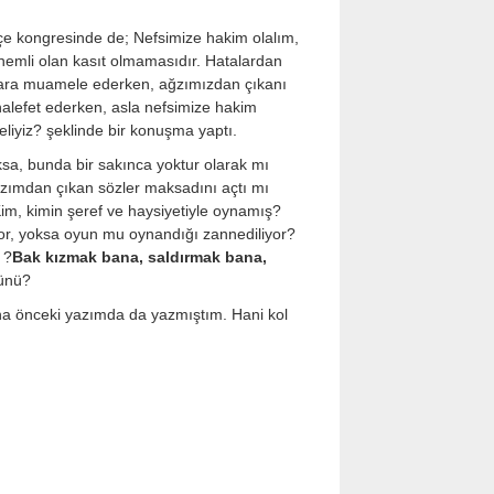
lçe kongresinde de; Nefsimize hakim olalım,
 önemli olan kasıt olmamasıdır. Hatalardan
anlara muamele ederken, ağzımızdan çıkanı
halefet ederken, asla nefsimize hakim
iyiz? şeklinde bir konuşma yaptı.
ksa, bunda bir sakınca yoktur olarak mı
ğzımdan çıkan sözler maksadını açtı mı
Kim, kimin şeref ve haysiyetiyle oynamış?
yor, yoksa oyun mu oynandığı zannediliyor?
 ?
Bak kızmak bana, saldırmak bana,
ünü?
aha önceki yazımda da yazmıştım. Hani kol