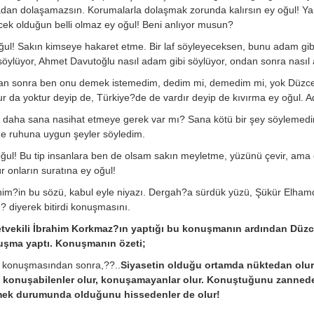
dan dolaşamazsın. Korumalarla dolaşmak zorunda kalırsın ey oğul! Ya
cek olduğun belli olmaz ey oğul! Beni anlıyor musun?
ğul! Sakın kimseye hakaret etme. Bir laf söyleyeceksen, bunu adam gi
 söylüyor, Ahmet Davutoğlu nasıl adam gibi söylüyor, ondan sonra nasıl
n sonra ben onu demek istemedim, dedim mi, demedim mi, yok Düzce i
ur da yoktur deyip de, Türkiye?de de vardır deyip de kıvırma ey oğul.
 daha sana nasihat etmeye gerek var mı? Sana kötü bir şey söylemedi
de ruhuna uygun şeyler söyledim.
ğul! Bu tip insanlara ben de olsam sakın meyletme, yüzünü çevir, ama o
r onların suratına ey oğul!
him?in bu sözü, kabul eyle niyazı. Dergah?a sürdük yüzü, Şükür Elhamdul
.? diyerek bitirdi konuşmasını.
etvekili İbrahim Korkmaz?ın yaptığı bu konuşmanın ardından Düzce
şma yaptı. Konuşmanın özeti;
ş konuşmasından sonra,??..
Siyasetin olduğu ortamda nüktedan olur.
, konuşabilenler olur, konuşamayanlar olur. Konuştuğunu zannedenle
ek durumunda olduğunu hissedenler de olur!