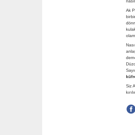
nası
Ak P
birb
dönm
kula
olam
Nası
anla
deme
Düzc
Sayı
küfr
Siz 
kırı