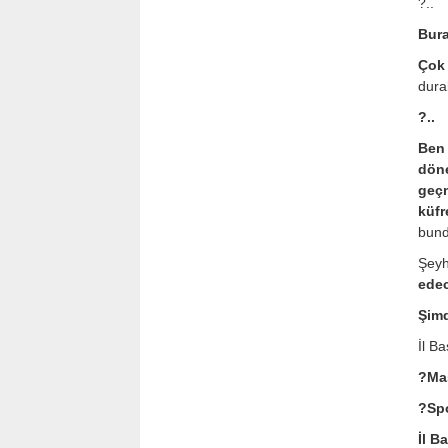
?..
Bura
Çok 
dura
?..
Ben 
döne
geçm
küfr
bund
Şeyh
ede
Şimd
İl B
?Mas
?Sp
İl B