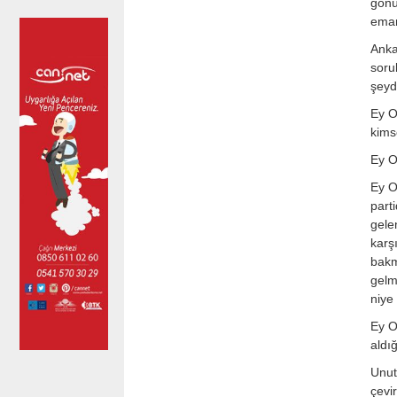
gönü
eman
Anka
soru
şeydi
Ey O
kims
Ey O
Ey O
part
gelen
karşı
bakm
gelm
niye 
Ey O
aldı
Unut
çevi