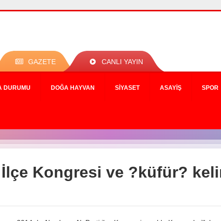
GAZETE
CANLI YAYIN
A DURUMU
DOĞA HAYVAN
SIYASET
ASAYIŞ
SPOR
İlçe Kongresi ve ?küfür? keli