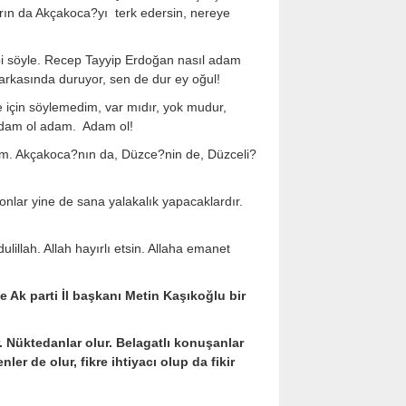
rın da Akçakoca?yı terk edersin, nereye
bi söyle. Recep Tayyip Erdoğan nasıl adam
 arkasında duruyor, sen de dur ey oğul!
çin söylemedim, var mıdır, yok mudur,
 Adam ol adam. Adam ol!
m. Akçakoca?nın da, Düzce?nin de, Düzceli?
nlar yine de sana yalakalık yapacaklardır.
illah. Allah hayırlı etsin. Allaha emanet
 Ak parti İl başkanı Metin Kaşıkoğlu bir
 Nüktedanlar olur. Belagatlı konuşanlar
r de olur, fikre ihtiyacı olup da fikir