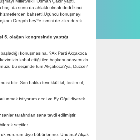
uşmayı Milletvekili Osman Çakır yaptı.
aşı da sonu da ahlaklı olmalı dedi.İkinci
n hizmetlerden bahsetti.Üçüncü konuşmayı
başkanı Dergah bey?e ismini de zikrederek
si 5. olağan kongresinde yaptığı
ek başladığı konuşmasına, ?Ak Parti Akçakoca
ezimizin kabul ettiği ilçe başkanı adayımızla
gücümüzü bu seçimde tüm Akçakoca?ya, Düzce?
isi bilir. Sen hakka tevekkül kıl, teslim ol,
 bulunmak istiyorum dedi ve Ey Oğul diyerek
anlar tarafından sana tevdi edilmiştir.
lerek seçtiler.
mruk vururum diye böbürlenme. Unutma! Alçak