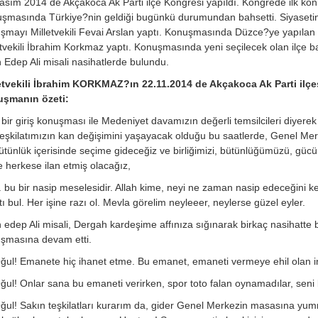
asım 2014 de Akçakoca Ak Parti ilçe Kongresi yapıldı. Kongrede ilk kon
şmasında Türkiye?nin geldiği bugünkü durumundan bahsetti. Siyasetin b
şmayı Milletvekili Fevai Arslan yaptı. Konuşmasında Düzce?ye yapıla
etvekili İbrahim Korkmaz yaptı. Konuşmasında yeni seçilecek olan ilçe 
 Edep Ali misali nasihatlerde bulundu.
etvekili İbrahim KORKMAZ?ın 22.11.2014 de Akçakoca Ak Parti ilçe
şmanın özeti:
 bir giriş konuşması ile Medeniyet davamızın değerli temsilcileri diyer
 teşkilatımızın kan değişimini yaşayacak olduğu bu saatlerde, Genel Merk
bütünlük içerisinde seçime gideceğiz ve birliğimizi, bütünlüğümüzü, 
e herkese ilan etmiş olacağız,
 bu bir nasip meselesidir. Allah kime, neyi ne zaman nasip edeceğini kend
ı bul. Her işine razı ol. Mevla görelim neyleeer, neylerse güzel eyler.
 edep Ali misali, Dergah kardeşime affınıza sığınarak birkaç nasihatte
şmasına devam etti.
ğul! Emanete hiç ihanet etme. Bu emanet, emaneti vermeye ehil olan ins
ğul! Onlar sana bu emaneti verirken, spor toto falan oynamadılar, seni bi
ğul! Sakın teşkilatları kurarım da, gider Genel Merkezin masasına yu