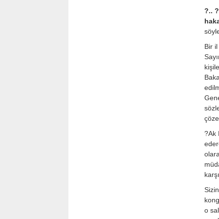
?.. 
haka
söyle
Bir i
Sayı
kişi
Baka
edil
Gene
sözl
çöze
?Ak 
eder
olar
müda
karş
Sizi
kong
o sa