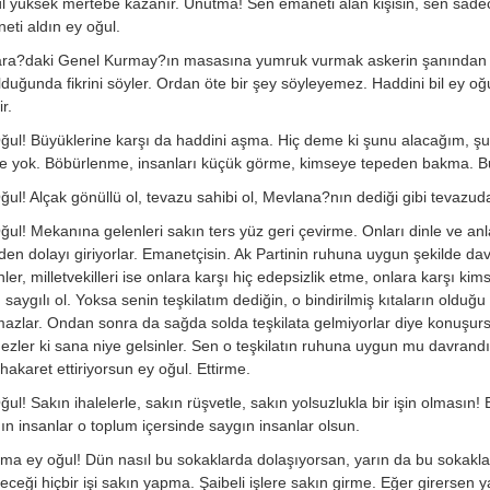
l yüksek mertebe kazanır. Unutma! Sen emaneti alan kişisin, sen sadec
eti aldın ey oğul.
ra?daki Genel Kurmay?ın masasına yumruk vurmak askerin şanından değ
lduğunda fikrini söyler. Ordan öte bir şey söyleyemez. Haddini bil ey oğu
r.
ğul! Büyüklerine karşı da haddini aşma. Hiç deme ki şunu alacağım, 
e yok. Böbürlenme, insanları küçük görme, kimseye tepeden bakma. B
ğul! Alçak gönüllü ol, tevazu sahibi ol, Mevlana?nın dediği gibi tevazuda
ğul! Mekanına gelenleri sakın ters yüz geri çevirme. Onları dinle ve a
iden dolayı giriyorlar. Emanetçisin. Ak Partinin ruhuna uygun şekilde da
ler, milletvekilleri ise onlara karşı hiç edepsizlik etme, onlara karşı kims
 saygılı ol. Yoksa senin teşkilatım dediğin, o bindirilmiş kıtaların olduğ
azlar. Ondan sonra da sağda solda teşkilata gelmiyorlar diye konuşurs
ezler ki sana niye gelsinler. Sen o teşkilatın ruhuna uygun mu davrandın
hakaret ettiriyorsun ey oğul. Ettirme.
ğul! Sakın ihalelerle, sakın rüşvetle, sakın yolsuzlukla bir işin olmasın!
ğın insanlar o toplum içersinde saygın insanlar olsun.
ma ey oğul! Dün nasıl bu sokaklarda dolaşıyorsan, yarın da bu sokakla
receği hiçbir işi sakın yapma. Şaibeli işlere sakın girme. Eğer girersen 