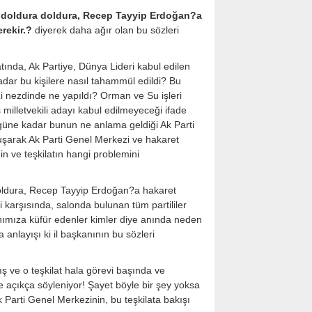
ını doldura doldura, Recep Tayyip Erdoğan?a
rekir.?
diyerek daha ağır olan bu sözleri
atında, Ak Partiye, Dünya Lideri kabul edilen
dar bu kişilere nasıl tahammül edildi? Bu
zi nezdinde ne yapıldı? Orman ve Su işleri
ş milletvekili adayı kabul edilmeyeceği ifade
Bu güne kadar bunun ne anlama geldiği Ak Parti
şarak Ak Parti Genel Merkezi ve hakaret
in ve teşkilatın hangi problemini
 doldura, Recep Tayyip Erdoğan?a hakaret
i karşısında, salonda bulunan tüm partililer
nımıza küfür edenler kimler diye anında neden
anlayışı ki il başkanının bu sözleri
ş ve o teşkilat hala görevi başında ve
açıkça söyleniyor! Şayet böyle bir şey yoksa
 Parti Genel Merkezinin, bu teşkilata bakışı