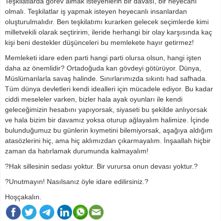
Teşkilatlarda görev almak isteyenlerin bir davası, bir heyecanı
olmalı. Teşkilatlar iş yapmak isteyen heyecanlı insanlardan
oluşturulmalıdır. Ben teşkilatımı kurarken gelecek seçimlerde kimi
milletvekili olarak seçtiririm, ileride herhangi bir olay karşısında kaç
kişi beni destekler düşünceleri bu memlekete hayır getirmez!
Memleketi idare eden parti hangi parti olursa olsun, hangi işten
daha az önemlidir? Ortadoğuda kan gövdeyi götürüyor. Dünya,
Müslümanlarla savaş halinde. Sınırlarımızda sıkıntı had safhada.
Tüm dünya devletleri kendi idealleri için mücadele ediyor. Bu kadar
ciddi meseleler varken, bizler hala ayak oyunları ile kendi
geleceğimizin hesabını yapıyorsak, siyaseti bu şekilde anlıyorsak
ve hala bizim bir davamız yoksa oturup ağlayalım halimize. İçinde
bulunduğumuz bu günlerin kıymetini bilemiyorsak, aşağıya aldığım
atasözlerini hiç, ama hiç aklımızdan çıkarmayalım. İnşaallah hiçbir
zaman da hatırlamak durumunda kalmayalım!
?Hak sillesinin sedası yoktur. Bir vurursa onun devası yoktur.?
?Unutmayın! Nasılsanız öyle idare edilirsiniz.?
Hoşçakalın.