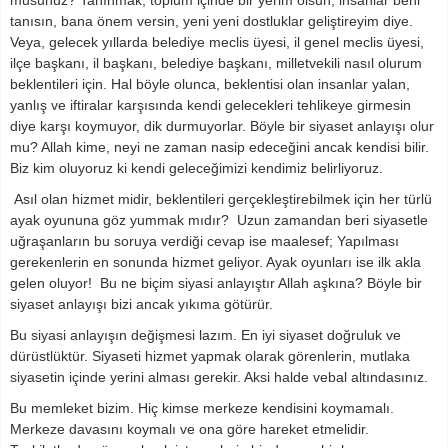
musunuz? Tanınmak, toplum içinde bir yerim olsun, insanlar beni
tanısın, bana önem versin, yeni yeni dostluklar geliştireyim diye.
Veya, gelecek yıllarda belediye meclis üyesi, il genel meclis üyesi,
ilçe başkanı, il başkanı, belediye başkanı, milletvekili nasıl olurum
beklentileri için. Hal böyle olunca, beklentisi olan insanlar yalan,
yanlış ve iftiralar karşısında kendi gelecekleri tehlikeye girmesin
diye karşı koymuyor, dik durmuyorlar. Böyle bir siyaset anlayışı olur
mu? Allah kime, neyi ne zaman nasip edeceğini ancak kendisi bilir.
Biz kim oluyoruz ki kendi geleceğimizi kendimiz belirliyoruz.
Asıl olan hizmet midir, beklentileri gerçekleştirebilmek için her türlü
ayak oyununa göz yummak mıdır? Uzun zamandan beri siyasetle
uğraşanların bu soruya verdiği cevap ise maalesef; Yapılması
gerekenlerin en sonunda hizmet geliyor. Ayak oyunları ise ilk akla
gelen oluyor! Bu ne biçim siyasi anlayıştır Allah aşkına? Böyle bir
siyaset anlayışı bizi ancak yıkıma götürür.
Bu siyasi anlayışın değişmesi lazım. En iyi siyaset doğruluk ve
dürüstlüktür. Siyaseti hizmet yapmak olarak görenlerin, mutlaka
siyasetin içinde yerini alması gerekir. Aksi halde vebal altındasınız.
Bu memleket bizim. Hiç kimse merkeze kendisini koymamalı.
Merkeze davasını koymalı ve ona göre hareket etmelidir.