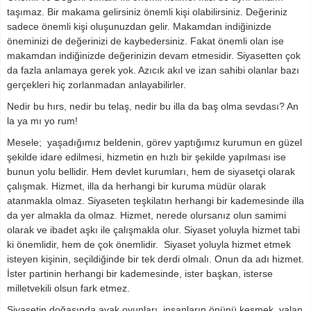
taşımaz. Bir makama gelirsiniz önemli kişi olabilirsiniz. Değeriniz
sadece önemli kişi oluşunuzdan gelir. Makamdan indiğinizde
öneminizi de değerinizi de kaybedersiniz. Fakat önemli olan ise
makamdan indiğinizde değerinizin devam etmesidir. Siyasetten çok
da fazla anlamaya gerek yok. Azıcık akıl ve izan sahibi olanlar bazı
gerçekleri hiç zorlanmadan anlayabilirler.
Nedir bu hırs, nedir bu telaş, nedir bu illa da baş olma sevdası? An
la ya mı yo rum!
Mesele; yaşadığımız beldenin, görev yaptığımız kurumun en güzel
şekilde idare edilmesi, hizmetin en hızlı bir şekilde yapılması ise
bunun yolu bellidir. Hem devlet kurumları, hem de siyasetçi olarak
çalışmak. Hizmet, illa da herhangi bir kuruma müdür olarak
atanmakla olmaz. Siyaseten teşkilatın herhangi bir kademesinde illa
da yer almakla da olmaz. Hizmet, nerede olursanız olun samimi
olarak ve ibadet aşkı ile çalışmakla olur. Siyaset yoluyla hizmet tabi
ki önemlidir, hem de çok önemlidir. Siyaset yoluyla hizmet etmek
isteyen kişinin, seçildiğinde bir tek derdi olmalı. Onun da adı hizmet.
İster partinin herhangi bir kademesinde, ister başkan, isterse
milletvekili olsun fark etmez.
Siyasetin doğasında ayak oyunları, insanların önünü kesmek, yalan