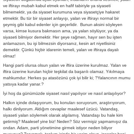
ve iftirayı mubah kabul etmek en hafif tabiriyle ya siyaseti
bilmemektir, ya da siyaset kurumuna veya siyasetçiye hakaret
etmektir. Bu tür bir siyaset anlayışı, yalan ve iftirayı normal bir
şeymiş gibi kabul edenler için geçerlidir. Bunun aksini söyleyen
varsa, kimse kusura bakmasın ama, ya yalan söylüyor, ya da
siyaseti bilmiyor demektir. Her şeye rağmen, hayır sen bu işten
anlamazsın, bu işi bilmezsin diyorsanız, kesin art niyetlisiniz
demektir. Çünkü hiçbir idarenin temeli, yalan ve iftiraya dayalı
olmaz!
Hangi parti olursa olsun yalan ve iftira üzerine kurulmaz. Yalan ve
iftira üzerine kurulan hiçbir teşkilat da başarılı olamaz. Yıkılmaya
mahkumdur. Herkes şu atasözünü çok iyi bilir ki; ?Yalancının mumu
yatsıya kadar yanar.?
İyi hoş da günümüzde siyaset nasıl yapılıyor ve nasıl anlaşılıyor?
Halkın içinde dolaşıyorum, bu konuları soruyorum, araştırıyorum,
halkı dinliyorum. Aldığım cevaplar maalesef üzücü. Vatandaş,
siyaseti yalan söylemek olarak algılamış. Vatandaşı bu hale kim
getirmiş? Maalesef yine biz! Neden? Söz vermişiz yapmamışız da
ondan. Adam, parti yönetimine girmek istiyor neden biliyor