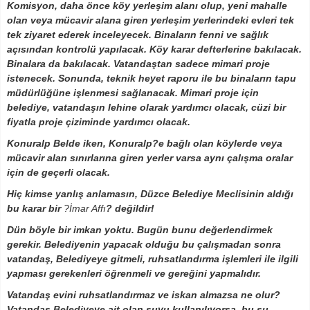
Komisyon, daha önce köy yerleşim alanı olup, yeni mahalle
olan veya mücavir alana giren yerleşim yerlerindeki evleri tek
tek ziyaret ederek inceleyecek. Binaların fenni ve sağlık
açısından kontrolü yapılacak. Köy karar defterlerine bakılacak.
Binalara da bakılacak. Vatandaştan sadece mimari proje
istenecek. Sonunda, teknik heyet raporu ile bu binaların tapu
müdürlüğüne işlenmesi sağlanacak. Mimari proje için
belediye, vatandaşın lehine olarak yardımcı olacak, cüzi bir
fiyatla proje çiziminde yardımcı olacak.
Konuralp Belde iken, Konuralp?e bağlı olan köylerde veya
mücavir alan sınırlarına giren yerler varsa aynı çalışma oralar
için de geçerli olacak.
Hiç kimse yanlış anlamasın, Düzce Belediye Meclisinin aldığı
bu karar bir
?İmar Affı
?
değildir!
Dün böyle bir imkan yoktu. Bugün bunu değerlendirmek
gerekir. Belediyenin yapacak olduğu bu çalışmadan sonra
vatandaş, Belediyeye gitmeli, ruhsatlandırma işlemleri ile ilgili
yapması gerekenleri öğrenmeli ve gereğini yapmalıdır.
Vatandaş evini ruhsatlandırmaz ve iskan almazsa ne olur?
Vatandaş Belediyeye ait olan suyu kullanılıyorsa, bu su