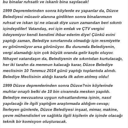
bu binalar ruhsatlı ve iskanlı bina sayılacak!
1999 Depremlerinden sonra köylerde ev yapanlar da, Düzce
Belediyesi mücavir alanına girdikten sonra binalarımızın
ruhsat ve iskan işi ne olacak diye uzun zamandan beri sıkıntı
içindeydiler! Vatandaş, evi için emlak ve ÇTV vergisi
ödeyemiyor kendi kendimi ihbar ederim diye! Çünkü evini
yaptığı zaman, Belediye sınırlarında olmadığı için resmiyette
ev görünmüyor arsa görünüyor. Bu durumda Belediyenin,
vergi alamadığı için çok büyük oranda gelir kaybı oluyor.
Nihayet vatandaşın da, Belediyenin de sıkıntıdan kurtulacağı,
her iki tarafın da memnun kalacağı karar, Düzce Belediye
meclisinin 10 Temmuz 2014 günü yaptığı toplantıda alındı.
Belediye Meclisinin aldığı kararla ilk adım atılmış oldu!
1999 Düzce depremlerinden sonra Düzce?nin köylerinde
muhtar onaylı belki de 10 bin civarında mesken yapıldı.
Belediye mevzuatına uygun ruhsatlandırma işinin, nasıl
yapılacağı ile ilgili yaptığım araştırmada aldığım cevap;
İlerleyen günlerde, Düzce Belediyesi inşaat, mimar, makine,
çevre mühendisleri ve sağlıkla ilgili kişilerin de içinde olacağı
teknik bir komisyon oluşturacak.