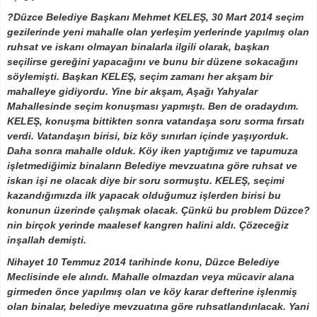
?Düzce Belediye Başkanı Mehmet KELEŞ, 30 Mart 2014 seçim
gezilerinde yeni mahalle olan yerleşim yerlerinde yapılmış olan
ruhsat ve iskanı olmayan binalarla ilgili olarak, başkan
seçilirse gereğini yapacağını ve bunu bir düzene sokacağını
söylemişti. Başkan KELEŞ, seçim zamanı her akşam bir
mahalleye gidiyordu. Yine bir akşam, Aşağı Yahyalar
Mahallesinde seçim konuşması yapmıştı. Ben de oradaydım.
KELEŞ, konuşma bittikten sonra vatandaşa soru sorma fırsatı
verdi. Vatandaşın birisi, biz köy sınırları içinde yaşıyorduk.
Daha sonra mahalle olduk. Köy iken yaptığımız ve tapumuza
işletmediğimiz binaların Belediye mevzuatına göre ruhsat ve
iskan işi ne olacak diye bir soru sormuştu. KELEŞ, seçimi
kazandığımızda ilk yapacak olduğumuz işlerden birisi bu
konunun üzerinde çalışmak olacak. Çünkü bu problem Düzce?
nin birçok yerinde maalesef kangren halini aldı. Çözeceğiz
inşallah demişti.
Nihayet 10 Temmuz 2014 tarihinde konu, Düzce Belediye
Meclisinde ele alındı. Mahalle olmazdan veya mücavir alana
girmeden önce yapılmış olan ve köy karar defterine işlenmiş
olan binalar, belediye mevzuatına göre ruhsatlandırılacak. Yani