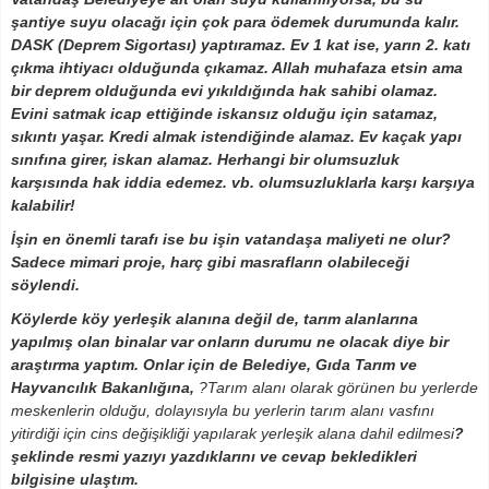
şantiye suyu olacağı için çok para ödemek durumunda kalır.
DASK (Deprem Sigortası) yaptıramaz. Ev 1 kat ise, yarın 2. katı
çıkma ihtiyacı olduğunda çıkamaz. Allah muhafaza etsin ama
bir deprem olduğunda evi yıkıldığında hak sahibi olamaz.
Evini satmak icap ettiğinde iskansız olduğu için satamaz,
sıkıntı yaşar. Kredi almak istendiğinde alamaz. Ev kaçak yapı
sınıfına girer, iskan alamaz. Herhangi bir olumsuzluk
karşısında hak iddia edemez. vb. olumsuzluklarla karşı karşıya
kalabilir!
İşin en önemli tarafı ise bu işin vatandaşa maliyeti ne olur?
Sadece mimari proje, harç gibi masrafların olabileceği
söylendi.
Köylerde köy yerleşik alanına değil de, tarım alanlarına
yapılmış olan binalar var onların durumu ne olacak diye bir
araştırma yaptım. Onlar için de Belediye, Gıda Tarım ve
Hayvancılık Bakanlığına,
?Tarım alanı olarak görünen bu yerlerde
meskenlerin olduğu, dolayısıyla bu yerlerin tarım alanı vasfını
yitirdiği için cins değişikliği yapılarak yerleşik alana dahil edilmesi
?
şeklinde resmi yazıyı yazdıklarını ve cevap bekledikleri
bilgisine ulaştım.