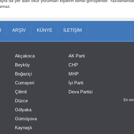
ayfa da yer alan okur yorumları kişilerin kendi görüşleridir. Yazılanlard
lamaz.
I
ARŞİV
KÜNYE
İLETİŞİM
Akçakoca
AK Parti
Beyköy
CHP
Boğaziçi
MHP
Cumayeri
İyi Parti
Çilimli
Deva Partisi
En son
Düzce
Gölyaka
Gümüşova
Kaynaşlı