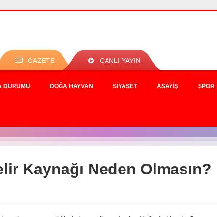
GAZETE
CANLI YAYIN
A DURUMU
DOĞA HAYVAN
SIYASET
ASAYIŞ
SPOR
elir Kaynağı Neden Olmasın?