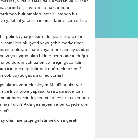
namazına, yılda 2 sefer de Ramazan ve Kurban
namazlarından, bayram namazlarından,
ardımda bulunmaları istenir. İstenen bu
 yakıt ihtiyacı için istenir. Tabi ki cemaat de
elir kaynağı olsun. Bu işle ilgili projeler
 cami için bir işyeri veya şehir merkezinde
 lojmanda oturan imam veya müezzini piyasadan
ine veya uygun olan birime ücret ödese doğru
a bu durum çok az bir cami için geçerlidir.
unun için proje geliştirmek doğru olmaz mı?
çin çok büyük çaba sarf ediyorlar!
ağış olarak vermek isteyen Müslümanlar var.
ili belli bir proje yapılsa, kısa zamanda tüm
kle şehir merkezindeki cami bahçeleri bu konuda
se nasıl olur? Akla gelmeyen ve bu köşede dile
z mi?
y olanı ise proje geliştirmek olsa gerek!