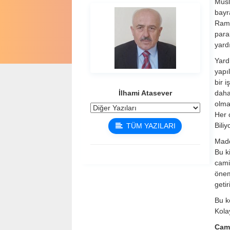
Müsl
bayr
Rama
paral
yard
Yard
yapı
bir 
İlhami Atasever
daha
olma
Her 
Bili
TÜM YAZILARI
Madd
Bu ki
cami
önem
geti
Bu k
Kolay
Cami