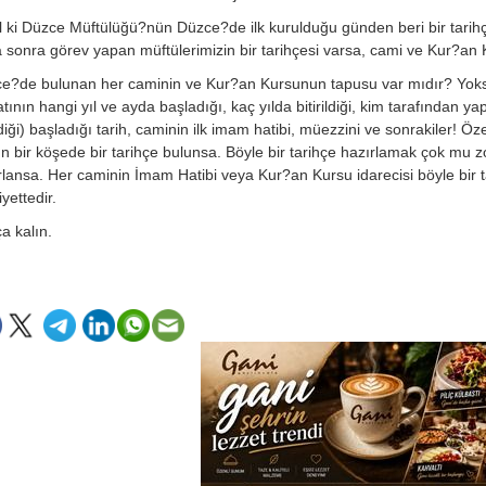
l ki Düzce Müftülüğü?nün Düzce?de ilk kurulduğu günden beri bir tarihçe
 sonra görev yapan müftülerimizin bir tarihçesi varsa, cami ve Kur?an Ku
e?de bulunan her caminin ve Kur?an Kursunun tapusu var mıdır? Yoksa 
tının hangi yıl ve ayda başladığı, kaç yılda bitirildiği, kim tarafından ya
ldiği) başladığı tarih, caminin ilk imam hatibi, müezzini ve sonrakiler! 
 bir köşede bir tarihçe bulunsa. Böyle bir tarihçe hazırlamak çok mu zor?
rlansa. Her caminin İmam Hatibi veya Kur?an Kursu idarecisi böyle bir t
iyettedir.
a kalın.