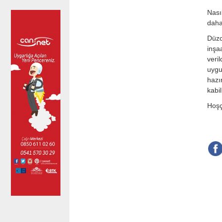
Nası
daha
Düzc
inşaa
veri
uygun
hazı
kabil
Hoşç