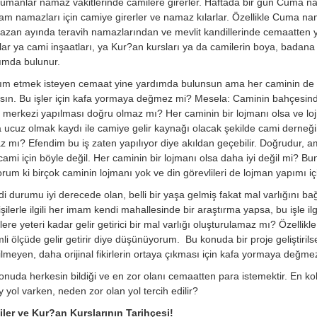
ümanlar namaz vakitlerinde camilere girerler. Haftada bir gün Cuma 
am namazları için camiye girerler ve namaz kılarlar. Özellikle Cuma 
zan ayında teravih namazlarından ve mevlit kandillerinde cemaatten y
ar ya cami inşaatları, ya Kur?an kursları ya da camilerin boya, badana ve
ımda bulunur.
ım etmek isteyen cemaat yine yardımda bulunsun ama her caminin de bir g
lsın. Bu işler için kafa yormaya değmez mi? Mesela: Caminin bahçesinde
iş merkezi yapılması doğru olmaz mı? Her caminin bir lojmanı olsa ve
 ucuz olmak kaydı ile camiye gelir kaynağı olacak şekilde cami derneğ
z mı? Efendim bu iş zaten yapılıyor diye akıldan geçebilir. Doğrudur, am
cami için böyle değil. Her caminin bir lojmanı olsa daha iyi değil mi? B
yorum ki birçok caminin lojmanı yok ve din görevlileri de lojman yapımı i
i durumu iyi derecede olan, belli bir yaşa gelmiş fakat mal varlığını b
şilerle ilgili her imam kendi mahallesinde bir araştırma yapsa, bu işle ilg
lere yeteri kadar gelir getirici bir mal varlığı oluşturulamaz mı? Özelli
li ölçüde gelir getirir diye düşünüyorum. Bu konuda bir proje geliştiril
rilmeyen, daha orijinal fikirlerin ortaya çıkması için kafa yormaya değme
onuda herkesin bildiği ve en zor olanı cemaatten para istemektir. En kola
 yol varken, neden zor olan yol tercih edilir?
ler ve Kur?an Kurslarının Tarihçesi!