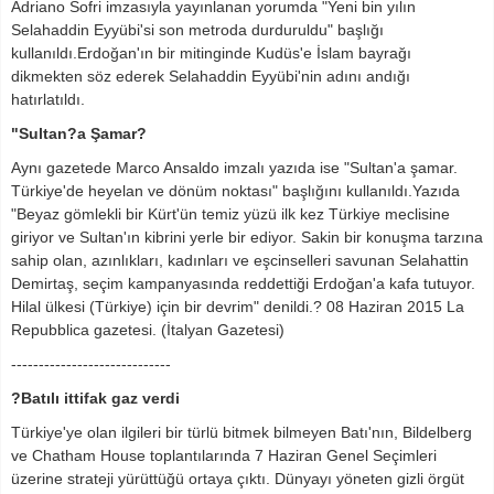
Adriano Sofri imzasıyla yayınlanan yorumda "Yeni bin yılın
Selahaddin Eyyübi'si son metroda durduruldu" başlığı
kullanıldı.Erdoğan'ın bir mitinginde Kudüs'e İslam bayrağı
dikmekten söz ederek Selahaddin Eyyübi'nin adını andığı
hatırlatıldı.
"Sultan?a Şamar?
Aynı gazetede Marco Ansaldo imzalı yazıda ise "Sultan'a şamar.
Türkiye'de heyelan ve dönüm noktası" başlığını kullanıldı.Yazıda
"Beyaz gömlekli bir Kürt'ün temiz yüzü ilk kez Türkiye meclisine
giriyor ve Sultan'ın kibrini yerle bir ediyor. Sakin bir konuşma tarzına
sahip olan, azınlıkları, kadınları ve eşcinselleri savunan Selahattin
Demirtaş, seçim kampanyasında reddettiği Erdoğan'a kafa tutuyor.
Hilal ülkesi (Türkiye) için bir devrim" denildi.? 08 Haziran 2015 La
Repubblica gazetesi. (İtalyan Gazetesi)
-----------------------------
?Batılı ittifak gaz verdi
Türkiye'ye olan ilgileri bir türlü bitmek bilmeyen Batı'nın, Bildelberg
ve Chatham House toplantılarında 7 Haziran Genel Seçimleri
üzerine strateji yürüttüğü ortaya çıktı. Dünyayı yöneten gizli örgüt