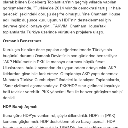
olarak bilinen Bildelberg Toplantıları'nın geçmiş yıllarda yapılan
görüşmelerinde, "Türkiye'de 2014 yılında demokrasi tartışılır hale
gelecek" şeklindeki görüşü deşifre olmuştu. Yine Chatham House
adlı İngiliz düşünce kuruluşunun HDP'nin desteklenmesi için
devreye girdiği ortaya çıktı. TAKVİM, Chatham House'taki
toplantılarda Türkiye üzerinde yürütülen projelere ulaştı.
Osmanlı Benzetmesi
Kuruluşta bir süre önce yapılan değerlendirmede Türkiye'nin
bugünkü durumu Osmanlı Devleti'nin son günlerine benzetiliyor.
"AKP Hükümetinin PKK ile masaya oturması büyük fırsat.
Uluslararası hukuk açısından da uygun ortam ortaya çıktı. AKP
iktidardan gitse bile fark etmez. O toplantıyı AKP yaptı denemez.
Muhatap Türkiye Cumhuriyeti" ifadeleri kullanılıyor. Toplantılarda,
"Sınır çizilmesi aşamasındayız. PKK/HDP sınır çizilmesi koşuluyla
belli tavizler verebilir. PKK yönetimi Batı ile benzer görüşlere sahip"
denildi.
HDP Barajı Aşmalı
Buna göre HDP'ye verilen rol, şöyle dillendirildi: HDP'nin (PKK)
konumu güçlenmeli. HDP desteklenmeli ve barajı aşmalı. HDP
barajı aşar ve güçlü bir şekilde TBMM'de temsil edilirse sorunun