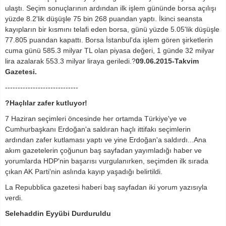
ulaştı. Seçim sonuçlarının ardından ilk işlem gününde borsa açılışı
yüzde 8.2'lik düşüşle 75 bin 268 puandan yaptı. İkinci seansta
kayıpların bir kısmını telafi eden borsa, günü yüzde 5.05'lik düşüşle
77.805 puandan kapattı. Borsa İstanbul'da işlem gören şirketlerin
cuma günü 585.3 milyar TL olan piyasa değeri, 1 günde 32 milyar
lira azalarak 553.3 milyar liraya geriledi.?
09.06.2015-Takvim
Gazetesi.
-----------------------------
?Haçlılar zafer kutluyor!
7 Haziran seçimleri öncesinde her ortamda Türkiye'ye ve
Cumhurbaşkanı Erdoğan'a saldıran haçlı ittifakı seçimlerin
ardından zafer kutlaması yaptı ve yine Erdoğan'a saldırdı...Ana
akım gazetelerin çoğunun baş sayfadan yayımladığı haber ve
yorumlarda HDP'nin başarısı vurgulanırken, seçimden ilk sırada
çıkan AK Parti'nin aslında kayıp yaşadığı belirtildi.
La Repubblica gazetesi haberi baş sayfadan iki yorum yazısıyla
verdi.
Selehaddin Eyyübi Durduruldu