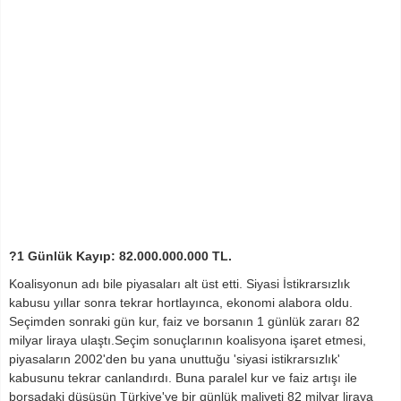
?1 Günlük Kayıp: 82.000.000.000 TL.
Koalisyonun adı bile piyasaları alt üst etti. Siyasi İstikrarsızlık
kabusu yıllar sonra tekrar hortlayınca, ekonomi alabora oldu.
Seçimden sonraki gün kur, faiz ve borsanın 1 günlük zararı 82
milyar liraya ulaştı.Seçim sonuçlarının koalisyona işaret etmesi,
piyasaların 2002'den bu yana unuttuğu 'siyasi istikrarsızlık'
kabusunu tekrar canlandırdı. Buna paralel kur ve faiz artışı ile
borsadaki düşüşün Türkiye'ye bir günlük maliyeti 82 milyar liraya