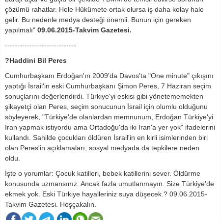
çözümü rahatlar. Hele Hükümete ortak olursa iş daha kolay hale
gelir. Bu nedenle medya desteği önemli. Bunun için gereken
yapılmalı"
09.06.2015-Takvim Gazetesi.
-----------------------------
?Haddini Bil Peres
Cumhurbaşkanı Erdoğan'ın 2009'da Davos'ta "One minute" çıkışını
yaptığı İsrail'in eski Cumhurbaşkanı Şimon Peres, 7 Haziran seçim
sonuçlarını değerlendirdi. Türkiye'yi eskisi gibi yönetememekten
şikayetçi olan Peres, seçim sonucunun İsrail için olumlu olduğunu
söyleyerek, "Türkiye'de olanlardan memnunum, Erdoğan Türkiye'yi
İran yapmak istiyordu ama Ortadoğu'da iki İran'a yer yok" ifadelerini
kullandı. Sahilde çocukları öldüren İsrail'in en kirli isimlerinden biri
olan Peres'in açıklamaları, sosyal medyada da tepkilere neden
oldu.
İşte o yorumlar: Çocuk katilleri, bebek katillerini sever. Öldürme
konusunda uzmansınız. Ancak fazla umutlanmayın. Size Türkiye'de
ekmek yok. Eski Türkiye hayalleriniz suya düşecek.? 09.06.2015-
Takvim Gazetesi. Hoşçakalın.