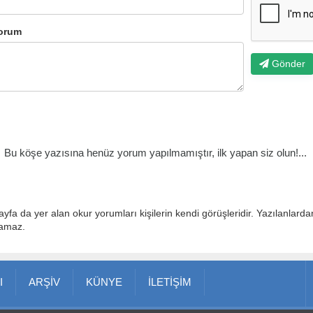
orum
Gönder
Bu köşe yazısına henüz yorum yapılmamıştır, ilk yapan siz olun!...
ayfa da yer alan okur yorumları kişilerin kendi görüşleridir. Yazılanlard
lamaz.
I
ARŞİV
KÜNYE
İLETİŞİM