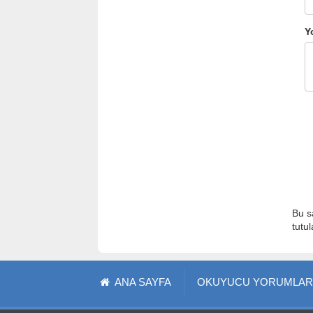
Y
Bu s
tutu
ANA SAYFA
OKUYUCU YORUMLAR