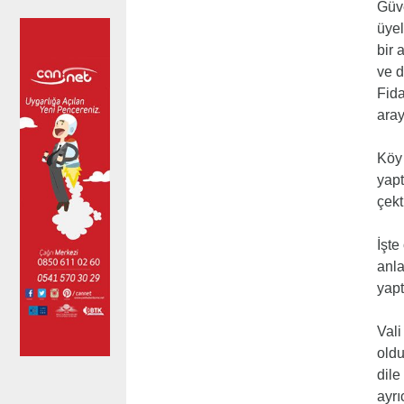
Güve
üyel
bir 
ve d
Fida
aray
Köy 
yapt
çekt
İşte
anla
yapt
Vali
oldu
dile
ayrı