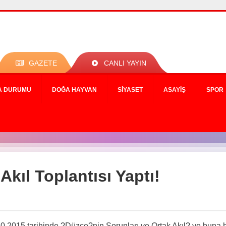
GAZETE
CANLI YAYIN
A DURUMU
DOĞA HAYVAN
SIYASET
ASAYIŞ
SPOR
Akıl Toplantısı Yaptı!
0.2015 tarihinde ?Düzce?nin Sorunları ve Ortak Akıl? ve buna be