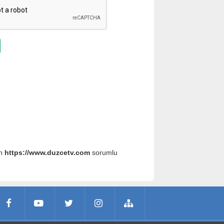
an
https://www.duzcetv.com
sorumlu