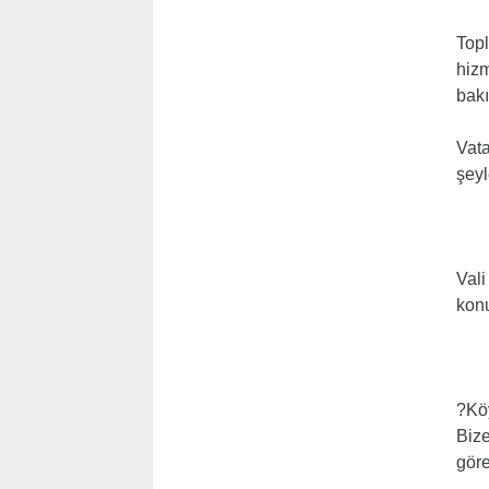
Topl
hizm
bakı
Vata
şeyl
Vali
konu
?Köy
Bize
göre