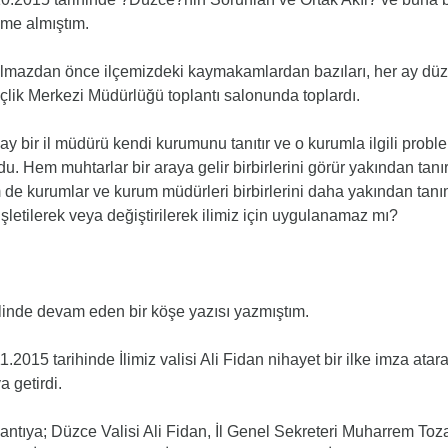
me almıştım.
olmazdan önce ilçemizdeki kaymakamlardan bazıları, her ay düze
lik Merkezi Müdürlüğü toplantı salonunda toplardı.
ay bir il müdürü kendi kurumunu tanıtır ve o kurumla ilgili probl
du. Hem muhtarlar bir araya gelir birbirlerini görür yakından tanırl
de kurumlar ve kurum müdürleri birbirlerini daha yakından tanım
şletilerek veya değiştirilerek ilimiz için uygulanamaz mı?
inde devam eden bir köşe yazısı yazmıştım.
1.2015 tarihinde İlimiz valisi Ali Fidan nihayet bir ilke imza atara
a getirdi.
antıya; Düzce Valisi Ali Fidan, İl Genel Sekreteri Muharrem To