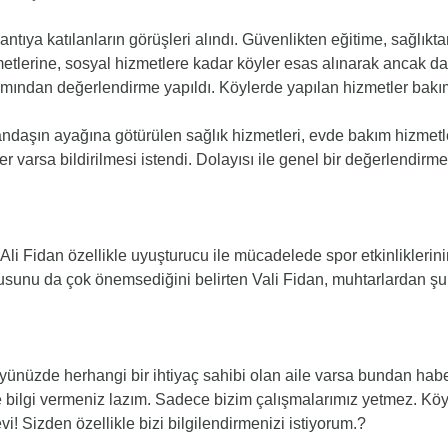
antıya katılanların görüşleri alındı. Güvenlikten eğitime, sağlıkta
etlerine, sosyal hizmetlere kadar köyler esas alınarak ancak d
mından değerlendirme yapıldı. Köylerde yapılan hizmetler bakım
ndaşın ayağına götürülen sağlık hizmetleri, evde bakım hizmetle
er varsa bildirilmesi istendi. Dolayısı ile genel bir değerlendirme
 Ali Fidan özellikle uyuşturucu ile mücadelede spor etkinlikleri
sunu da çok önemsediğini belirten Vali Fidan, muhtarlardan şu 
ünüzde herhangi bir ihtiyaç sahibi olan aile varsa bundan haber
 bilgi vermeniz lazım. Sadece bizim çalışmalarımız yetmez. Köyü 
vi! Sizden özellikle bizi bilgilendirmenizi istiyorum.?