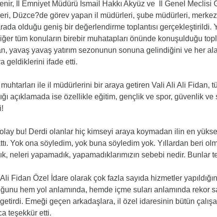
nir, İl Emniyet Müdürü İsmail Hakkı Akyüz ve İl Genel Meclisi 
eri, Düzce?de görev yapan il müdürleri, şube müdürleri, merkez
arada olduğu geniş bir değerlendirme toplantısı gerçekleştirildi.
iğer tüm konuların birebir muhatapları önünde konuşulduğu topl
n, yavaş yavaş yatırım sezonunun sonuna gelindiğini ve her aland
a geldiklerini ifade etti.
muhtarları ile il müdürlerini bir araya getiren Vali Ali Ali Fidan, 
ığı açıklamada ise özellikle eğitim, gençlik ve spor, güvenlik v
i!
 olay bu! Derdi olanlar hiç kimseyi araya koymadan ilin en yük
ttı. Yok ona söyledim, yok buna söyledim yok. Yıllardan beri o
ık, neleri yapamadık, yapamadıklarımızın sebebi nedir. Bunlar tes
 Ali Fidan Özel İdare olarak çok fazla sayıda hizmetler yapıldığını
ğunu hem yol anlamında, hemde içme suları anlamında rekor say
 getirdi. Emeği geçen arkadaşlara, il özel idaresinin bütün çalışan
ca teşekkür etti.