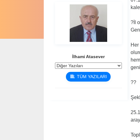
kale
?İl 
Genç
Her 
olur
İlhami Atasever
hem 
geni
TÜM YAZILARI
??
Şekl
25.1
aray
Topl