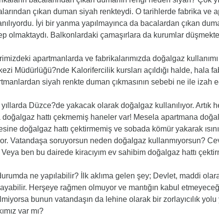
larından çıkan duman siyah renkteydi. O tarihlerde fabrika ve
anılıyordu. İyi bir yanma yapılmayınca da bacalardan çıkan duman
p olmaktaydı. Balkonlardaki çamaşırlara da kurumlar düşmekte
imizdeki apartmanlarda ve fabrikalarımızda doğalgaz kullanımı 
ezi Müdürlüğü?nde Kalorifercilik kursları açıldığı halde, hala f
tmanlardan siyah renkte duman çıkmasının sebebi ne ile izah ed
yıllarda Düzce?de yakacak olarak doğalgaz kullanılıyor. Artık h
 doğalgaz hattı çekmemiş haneler var! Mesela apartmana doğalg
esine doğalgaz hattı çektirmemiş ve sobada kömür yakarak ısın
or. Vatandaşa soruyorsun neden doğalgaz kullanmıyorsun? Cev
 Veya ben bu dairede kiracıyım ev sahibim doğalgaz hattı çektir
urumda ne yapılabilir? İlk aklıma gelen şey; Devlet, maddi olarak
ayabilir. Herşeye rağmen olmuyor ve mantığın kabul etmeyeceği
lmiyorsa bunun vatandaşın da lehine olarak bir zorlayıcılık yol
ımız var mı?