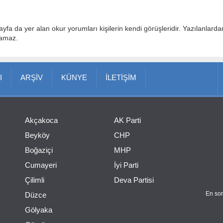
ayfa da yer alan okur yorumları kişilerin kendi görüşleridir. Yazılanlard
lamaz.
I
ARŞİV
KÜNYE
İLETİŞİM
Akçakoca
AK Parti
Beyköy
CHP
Boğaziçi
MHP
Cumayeri
İyi Parti
Çilimli
Deva Partisi
En son
Düzce
Gölyaka