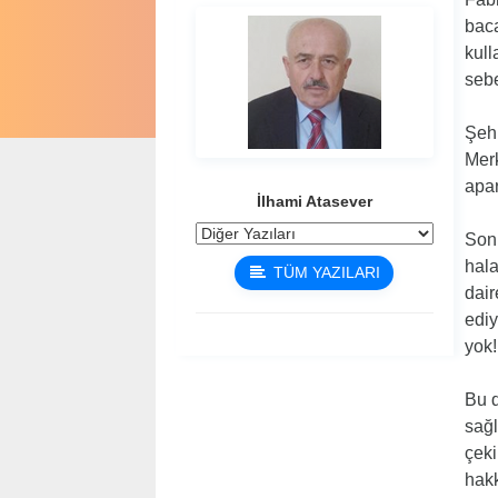
baca
kull
sebe
Şehr
Merk
apar
İlhami Atasever
Son 
hala
TÜM YAZILARI
dair
ediy
yok!
Bu d
sağl
çeki
hakk