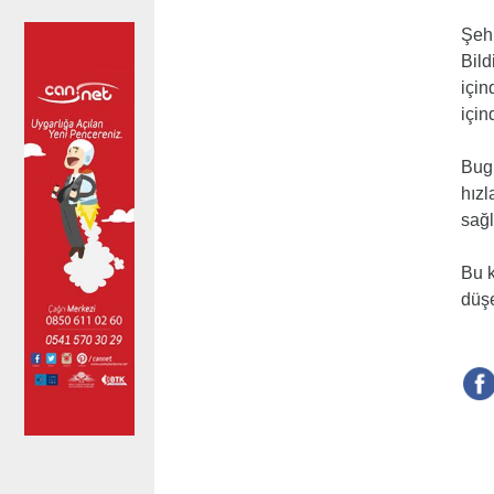
Şehr
Bild
için
için
Bugü
hızl
sağl
Bu k
düşe