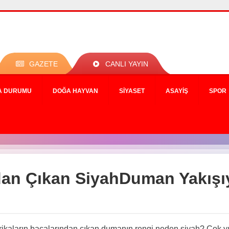
GAZETE
CANLI YAYIN
A DURUMU
DOĞA HAYVAN
SIYASET
ASAYIŞ
SPOR
dan Çıkan SiyahDuman Yakış
ikaların bacalarından çıkan dumanın rengi neden siyah? Çok yıl