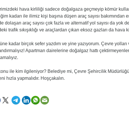
imizdeki hava kirliliği sadece doğalgaza geçmeyip kömür kulla
iğim kadarı ile ilimiz kişi başına düşen araç sayısı bakımından en
de dolaşan araç sayısı çok fazla ve alternatif yol sayısı da yok d
deki trafik sıkışıklığı ve araçlardan çıkan eksoz gazları da hava k
ne kadar birçok sefer yazdım ve yine yazıyorum. Çevre yolları ve
andırmalıyız! Apartman dairelerine doğalgaz hattı çektirmeyenle
amalıyız.
onu ile kim ilgileniyor? Belediye mi, Çevre Şehircilik Müdürlü
ni hızla yapmalıdır. Hoşçakalın.