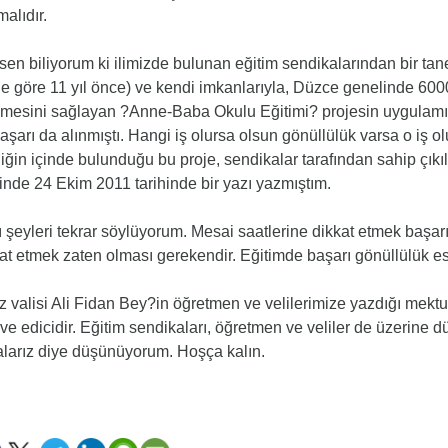
alıdır.
en biliyorum ki ilimizde bulunan eğitim sendikalarından bir tane
he göre 11 yıl önce) ve kendi imkanlarıyla, Düzce genelinde 6000
lmesini sağlayan ?Anne-Baba Okulu Eğitimi? projesin uygulamış
aşarı da alınmıştı. Hangi iş olursa olsun gönüllülük varsa o iş ol
liğin içinde bulunduğu bu proje, sendikalar tarafından sahip çık
inde 24 Ekim 2011 tarihinde bir yazı yazmıştım.
 şeyleri tekrar söylüyorum. Mesai saatlerine dikkat etmek başarın
at etmek zaten olması gerekendir. Eğitimde başarı gönüllülük e
iz valisi Ali Fidan Bey?in öğretmen ve velilerimize yazdığı mekt
ve edicidir. Eğitim sendikaları, öğretmen ve veliler de üzerine d
larız diye düşünüyorum. Hoşça kalın.