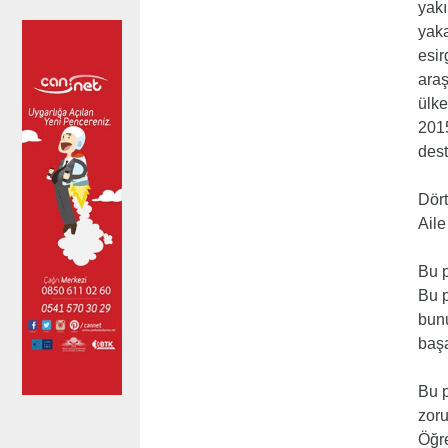
yakı
yaka
esir
araş
ülke
2015
dest
Dört
Aile
Bu p
Bu p
bunu
başa
Bu p
zoru
Öğre