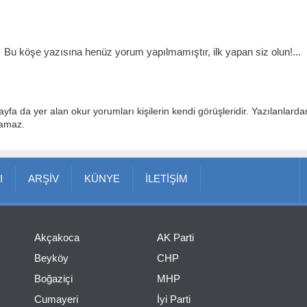
Bu köşe yazısına henüz yorum yapılmamıştır, ilk yapan siz olun!...
ayfa da yer alan okur yorumları kişilerin kendi görüşleridir. Yazılanlard
lamaz.
I
ARŞİV
KÜNYE
İLETİŞİM
Akçakoca
AK Parti
Beyköy
CHP
Boğaziçi
MHP
Cumayeri
İyi Parti