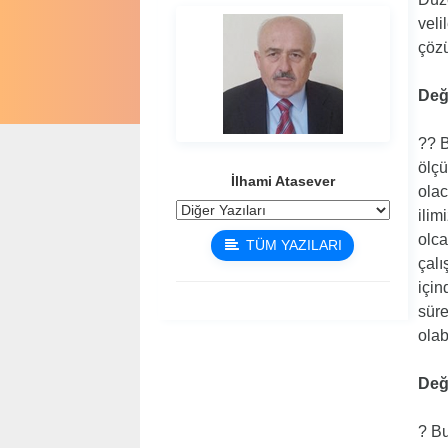
veli
çözü
Değ
?? B
ölçü
İlhami Atasever
olac
ilim
olca
TÜM YAZILARI
çalı
için
süre
olab
Değe
? Bu