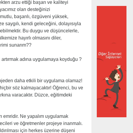
ten arzu ettiği başarı ve kaliteyi
yacımız olan desteğinizi
mutlu, başarılı, özgüveni yüksek,
ze saygılı, kendi geleceğini, dolayısıyla
rebilmektir. Bu duygu ve düşüncelerle,
lkemize hayırlı olmasını diler,
lerimi sunarım??
ıyı artırmak adına uygulamaya koyduğu ?
u projeden daha etkili bir uygulama olamaz!
 hiçbir söz kalmayacaktır! Öğrenci, bu ve
rkına varacaktır. Düzce, eğitimdeki
?in emridir. Ne yapalım uygulamak
cileri ve öğretmenler projeye inanmalı.
dırılması için herkes üzerine düşeni