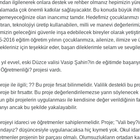
ndan ilgilenerek onlara destek ve rehber olmanız hepimizin yürek
lamada çok önemli katkılar sağlayacaktır. Bu konuda büyük ihti
gemeyeceğinize olan inancımız tamdır. Hedefimiz çocuklarımızı 
tıran, teknolojiyi üretip kullanabilen, milli ve manevi değerlerimi
mizin geleceğini güvenle inşa edebilecek bireyler olarak yetişti
-2016 eğitim öğretim yılının çocuklarımıza, ailenize, ilimize ve ü
ekleriniz için teşekkür eder, başarı dileklerimle selam ve sevgi
 yıl evvel, eski Düzce valisi Vasip Şahin?in de eğitimde başar
 Öğretmenliği? projesi vardı.
roje ile ilgili; ?? Bu proje fırsat bilinmelidir. Valilik destekli b
roje bir fırsattır. Bu proje değerlendirilemezse yarın söylenecek
n gibi projelerin uygulanması ile kendisine değer verildiğinin fa
rıyı ancak bu şekilde yakalayabilir.
rojeyi idareci ve öğretmenler sahiplenmelidir. Proje; "Vali bey
ndayız? düşüncesiyle uygulanacaksa hiç kıymeti yok. Okul idare
tmenler projenin bir parçası olmalı. Olumsuzlukların ortadan kal