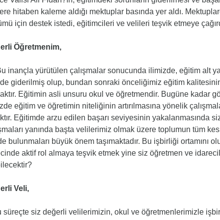
lere hitaben kaleme aldığı mektuplar basında yer aldı. Mektuplar
mü için destek istedi, eğitimcileri ve velileri teşvik etmeye çağır
erli Öğretmenim,
u inançla yürütülen çalışmalar sonucunda ilimizde, eğitim alt yap
de giderilmiş olup, bundan sonraki önceliğimiz eğitim kalitesinin
aktır. Eğitimin asli unsuru okul ve öğretmendir. Bugüne kadar g
izde eğitim ve öğretimin niteliğinin artırılmasına yönelik çalışm
ktır. Eğitimde arzu edilen başarı seviyesinin yakalanmasında siz
şmaları yanında başta velilerimiz olmak üzere toplumun tüm kesiml
de bulunmaları büyük önem taşımaktadır. Bu işbirliği ortamını olu
cinde aktif rol almaya teşvik etmek yine siz öğretmen ve idarec
ilecektir?
rli Veli,
 süreçte siz değerli velilerimizin, okul ve öğretmenlerimizle işbi