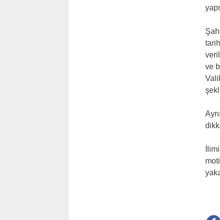
yapm
Şahs
tari
veri
ve b
Vali
şekl
Aynı
dikk
İlim
moti
yaka