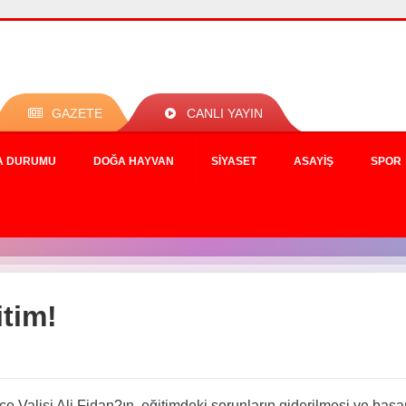
GAZETE
CANLI YAYIN
A DURUMU
DOĞA HAYVAN
SIYASET
ASAYIŞ
SPOR
itim!
e Valisi Ali Fidan?ın, eğitimdeki sorunların giderilmesi ve baş