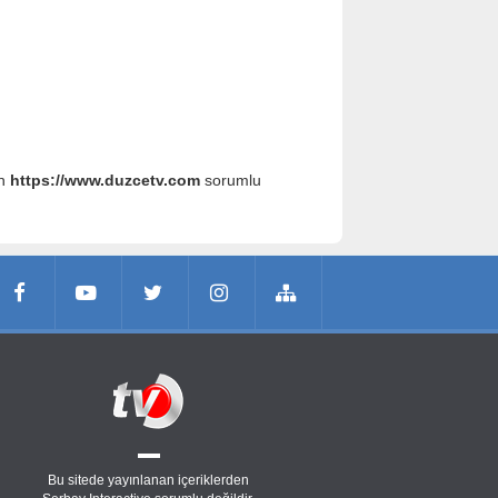
an
https://www.duzcetv.com
sorumlu
Bu sitede yayınlanan içeriklerden